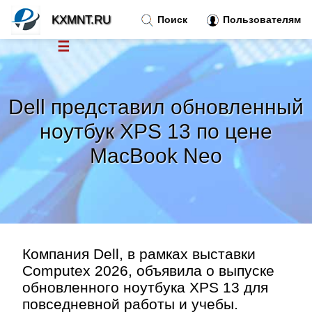
KXMNT.RU
Поиск
Пользователям
☰
Новости
»
Dell представил обновленный
Тренды новостей
»
ноутбук XPS 13 по цене
MacBook Neo
Рубрики
»
Правила
»
Контакт
»
Компания Dell, в рамках выставки
Computex 2026, объявила о выпуске
обновленного ноутбука XPS 13 для
повседневной работы и учебы.