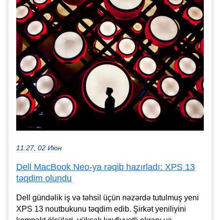
11:27, 02 Июн
Dell MacBook Neo-ya rəqib hazırladı: XPS 13
təqdim olundu
Dell gündəlik iş və təhsil üçün nəzərdə tutulmuş yeni
XPS 13 noutbukunu təqdim edib. Şirkət yeniliyini