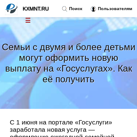
KXMNT.RU
Поиск
Пользователям
☰
Новости
»
Семьи с двумя и более детьми
Тренды новостей
»
могут оформить новую
выплату на «Госуслугах». Как
Рубрики
»
её получить
Правила
»
Контакт
»
С 1 июня на портале «Госуслуги»
заработала новая услуга —
оформление ежегодной семейной