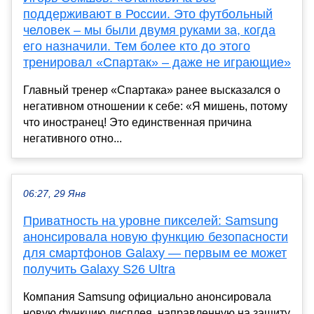
поддерживают в России. Это футбольный
человек – мы были двумя руками за, когда
его назначили. Тем более кто до этого
тренировал «Спартак» – даже не играющие»
Главный тренер «Спартака» ранее высказался о
негативном отношении к себе: «Я мишень, потому
что иностранец! Это единственная причина
негативного отно...
06:27, 29 Янв
Приватность на уровне пикселей: Samsung
анонсировала новую функцию безопасности
для смартфонов Galaxy — первым ее может
получить Galaxy S26 Ultra
Компания Samsung официально анонсировала
новую функцию дисплея, направленную на защиту