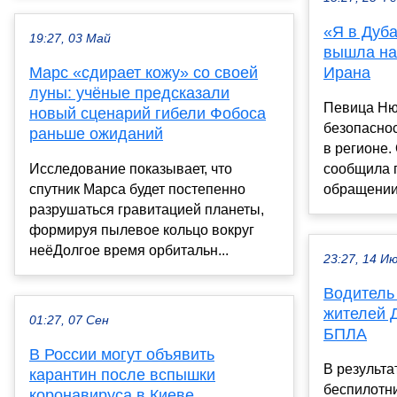
«Я в Дуб
19:27, 03 Май
вышла на
Марс «сдирает кожу» со своей
Ирана
луны: учёные предсказали
Певица Ню
новый сценарий гибели Фобоса
безопаснос
раньше ожиданий
в регионе.
Исследование показывает, что
сообщила п
спутник Марса будет постепенно
обращении 
разрушаться гравитацией планеты,
формируя пылевое кольцо вокруг
неёДолгое время орбитальн...
23:27, 14 И
Водитель 
жителей 
01:27, 07 Сен
БПЛА
В России могут объявить
В результа
карантин после вспышки
беспилотни
коронавируса в Киеве