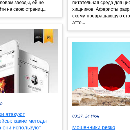
питательная среда для ц
словам звезды, ей не
хищников. Аферисты разр
йти на свою страниц...
схему, превращающую стр
атте...
ар
и атакуют
03:27, 24 Июн
ейсы: какие методы
Мошенники резко
а они используют