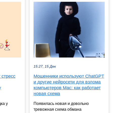
15:27, 15 Дек
 стресс
Мошенники используют ChatGPT
и другие нейросети для взлома
у
компьютеров Mac: как работает
новая схема
ка у
Появилась новая и довольно
тревожная схема обмана