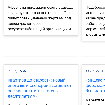
Аферисты придумали схему развода
Недобросо
к началу отопительного сезона. Они
мошенниче
пишут потенциальным жертвам под
жизнь пре
видом диспетчеров
работающи
ресурсоснабжающей организации и...
маркетплей
злоумышле
03:27, 15 Июл
11:27, 27 И
Квартира до старости: новый
«Яндекс 
ипотечный сценарий заставляет
форс-маж
россиян платить за стены
беспилот
десятилетиями
Маркетпле