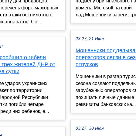
ферту для продавцов,
подмену оригинального н
 перечень форс-мажорных
домена Microsoft на свой
ств атаки беспилотных
лад.Мошенники зарегистри
х аппаратов. Сог...
23:27, 21 Июл
ар
Мошенники подделыва
сообщил о гибели
операторов связи в сез
 трех жителей ДНР от
отпусков
за сутки
Мошенники в разгар турис
те ударов украинских
сезона создают поддельн
акет по территории
зарубежных операторов с
Народной Республики
похищать личные данные 
утки погибли четыре
реквизиты банковских ка...
реди них ребенок, е...
03:27, 30 Июн
ев