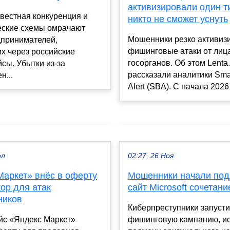
активизировали один ти
вестная конкуренция и
никто не сможет уснуть
ские схемы омрачают
Мошенники резко активиз
дпринимателей,
фишинговые атаки от лиц
х через российские
госорганов. Об этом Lenta.
сы. Убытки из-за
рассказали аналитики Sma
н...
Alert (SBA). С начала 2026 г
юл
02:27, 26 Ноя
Маркет» внёс в оферту
Мошенники начали по
ор для атак
сайт Microsoft сочетани
ников
Киберпреступники запуст
йс «Яндекс Маркет»
фишинговую кампанию, и