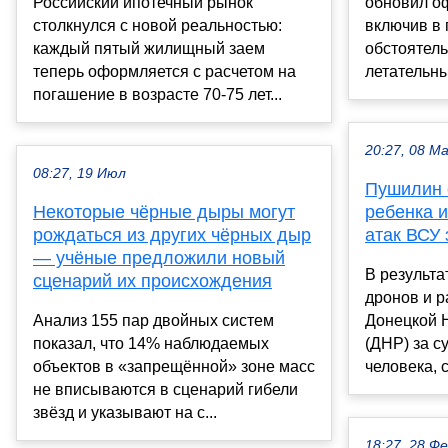
Российский ипотечный рынок
обновил о
столкнулся с новой реальностью:
включив в
каждый пятый жилищный заем
обстоятель
теперь оформляется с расчетом на
летательны
погашение в возрасте 70-75 лет...
20:27, 08 М
08:27, 19 Июл
Пушилин 
Некоторые чёрные дыры могут
ребенка и
рождаться из других чёрных дыр
атак ВСУ 
— учёные предложили новый
В результа
сценарий их происхождения
дронов и р
Анализ 155 пар двойных систем
Донецкой 
показал, что 14% наблюдаемых
(ДНР) за с
объектов в «запрещённой» зоне масс
человека, с
не вписываются в сценарий гибели
звёзд и указывают на с...
18:27, 28 Ф