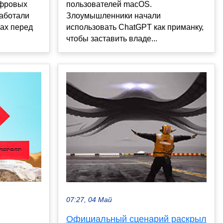
ифровых
пользователей macOS.
аботали
Злоумышленники начали
ах перед
использовать ChatGPT как приманку,
чтобы заставить владе...
07:27, 04 Май
Официальный сценарий раскрыл