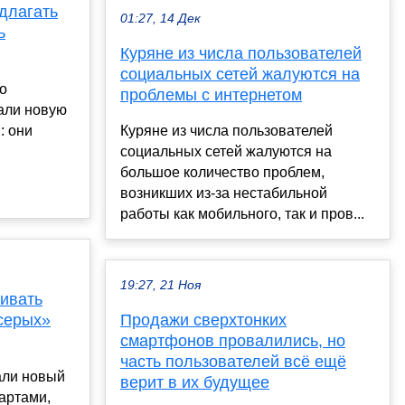
длагать
01:27, 14 Дек
ь
Куряне из числа пользователей
социальных сетей жалуются на
о
проблемы с интернетом
али новую
: они
Куряне из числа пользователей
социальных сетей жалуются на
большое количество проблем,
возникших из-за нестабильной
работы как мобильного, так и пров...
19:27, 21 Ноя
ивать
серых»
Продажи сверхтонких
смартфонов провалились, но
часть пользователей всё ещё
ли новый
верит в их будущее
картами,