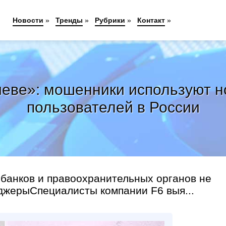
Новости
»
Тренды
»
Рубрики
»
Контакт
»
иеве»: мошенники используют н
пользователей в России
 банков и правоохранительных органов не
джерыСпециалисты компании F6 выя...