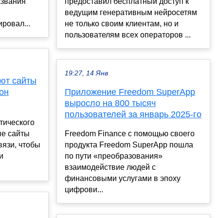
азвания
предоставил бесплатный доступ к
ведущим генеративным нейросетям
ровал...
не только своим клиентам, но и
пользователям всех операторов ...
19:27, 14 Янв
ют сайты
он
Приложение Freedom SuperApp
выросло на 800 тысяч
пользователей за январь 2025-го
тического
ые сайты
Freedom Finance с помощью своего
вязи, чтобы
продукта Freedom SuperApp пошла
и
по пути «преобразования»
взаимодействие людей с
финансовыми услугами в эпоху
цифрови...