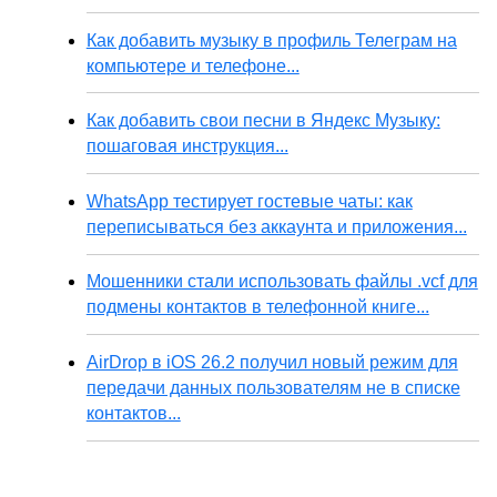
Как добавить музыку в профиль Телеграм на
компьютере и телефоне...
Как добавить свои песни в Яндекс Музыку:
пошаговая инструкция...
WhatsApp тестирует гостевые чаты: как
переписываться без аккаунта и приложения...
Мошенники стали использовать файлы .vcf для
подмены контактов в телефонной книге...
AirDrop в iOS 26.2 получил новый режим для
передачи данных пользователям не в списке
контактов...