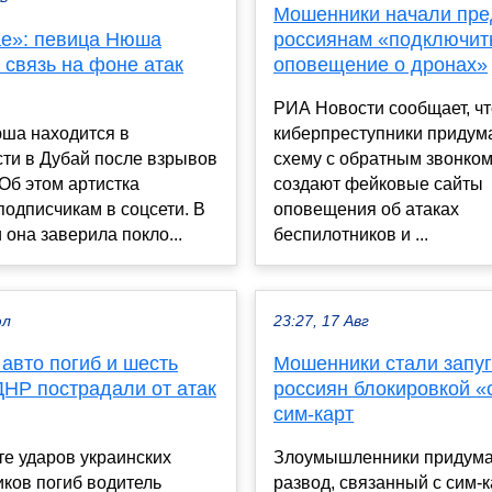
Мошенники начали пре
ае»: певица Нюша
россиянам «подключит
 связь на фоне атак
оповещение о дронах»
РИА Новости сообщает, чт
ша находится в
киберпреступники придум
ти в Дубай после взрывов
схему с обратным звонком
 Об этом артистка
создают фейковые сайты
одписчикам в соцсети. В
оповещения об атаках
она заверила покло...
беспилотников и ...
юл
23:27, 17 Авг
авто погиб и шесть
Мошенники стали запуг
ДНР пострадали от атак
россиян блокировкой «
сим-карт
те ударов украинских
Злоумышленники придума
ков погиб водитель
развод, связанный с сим-