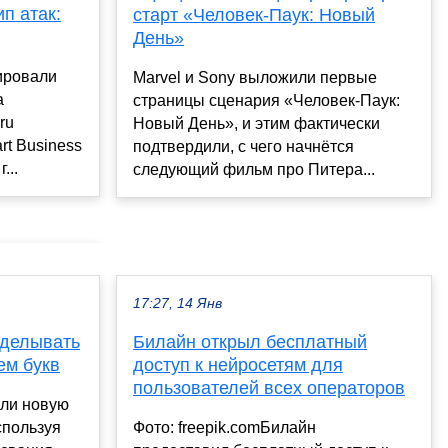
п атак:
старт «Человек-Паук: Новый
День»
ировали
Marvel и Sony выложили первые
а
страницы сценария «Человек-Паук:
ru
Новый День», и этим фактически
rt Business
подтвердили, с чего начнётся
...
следующий фильм про Питера...
17:27, 14 Янв
дделывать
Билайн открыл бесплатный
ем букв
доступ к нейросетям для
пользователей всех операторов
или новую
спользуя
Фото: freepik.comБилайн