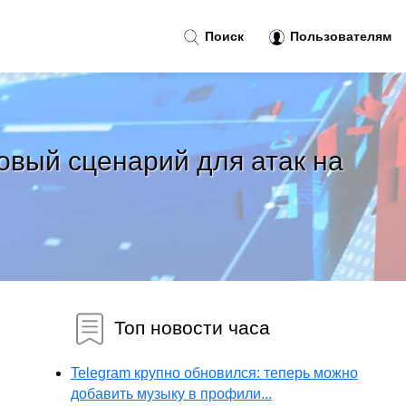
Поиск
Пользователям
овый сценарий для атак на
Топ новости часа
Telegram крупно обновился: теперь можно
добавить музыку в профили...