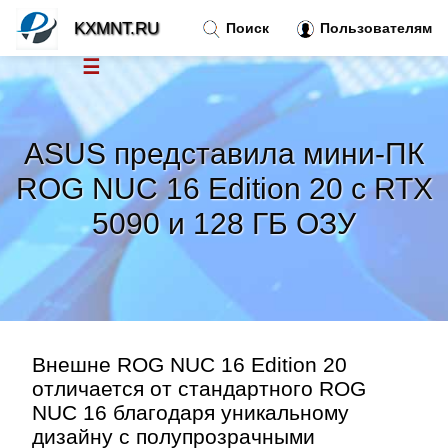
KXMNT.RU
Поиск
Пользователям
☰
Новости
»
ASUS представила мини-ПК
Тренды новостей
»
ROG NUC 16 Edition 20 с RTX
5090 и 128 ГБ ОЗУ
Рубрики
»
Правила
»
Контакт
»
Внешне ROG NUC 16 Edition 20
отличается от стандартного ROG
NUC 16 благодаря уникальному
дизайну с полупрозрачными