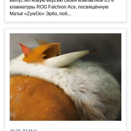
выпустил новую версию своей компактной 65%
клавиатуры ROG Falchion Ace, посвящённую
Матьё «ZywOo» Эрбо, поб...