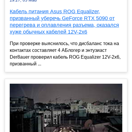
19:27, 03 Май
Кабель питания Asus ROG Equalizer,
призванный уберечь GeForce RTX 5090 от
перегрева и оплавления разъема, оказался
хуже обычных кабелей 12V-2х6
При проверке выяснилось, что дисбаланс тока на
контактах составляет 4 АБлогер и энтузиаст
Der8auer проверил кабель ROG Equalizer 12V-2x6,
призванный ...