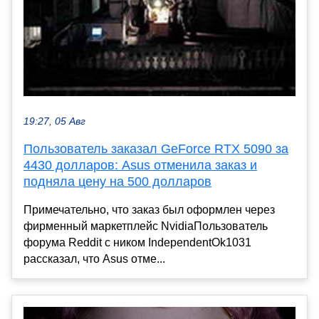
19:27, 05 Авг
Пользователь заказал GeForce RTX 5090 за
4430 долларов: Asus отменила заказ и
подняла цену на 500 долларов
Примечательно, что заказ был оформлен через
фирменный маркетплейс NvidiaПользователь
форума Reddit c ником IndependentOk1031
рассказал, что Asus отме...