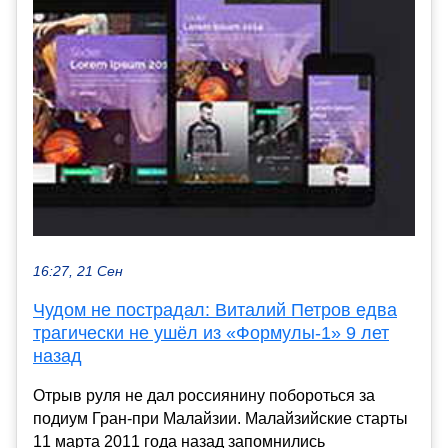
16:27, 21 Сен
Чудом не пострадал: Виталий Петров едва
трагически не ушёл из «Формулы-1» 9 лет
назад
Отрыв руля не дал россиянину побороться за
подиум Гран-при Малайзии. Малайзийские старты
11 марта 2011 года назад запомнились