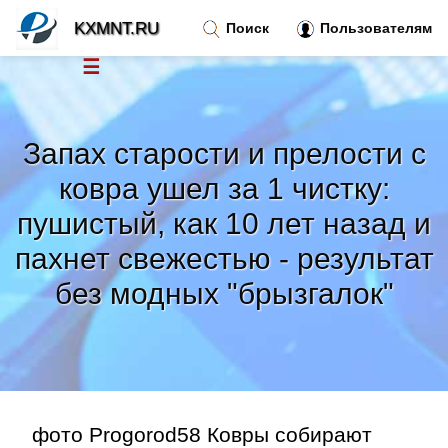
KXMNT.RU
Поиск
Пользователям
☰
Новости
»
Запах старости и прелости с
Тренды новостей
»
ковра ушел за 1 чистку:
пушистый, как 10 лет назад и
Рубрики
»
пахнет свежестью - результат
Правила
без модных "брызгалок"
»
Контакт
»
фото Progorod58 Ковры собирают