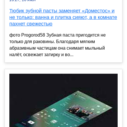
Тюбик зубной пасты заменяет «Доместос» и
не только: ванна и плитка сияют, а в комнате
пахнет свежестью
фото Progorod58 Зубная паста пригодится не
только для раковины. Благодаря мягким
абразивным частицам она снимает мыльный
налёт, освежает затирку и во...