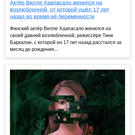
Актёр Вилле Хаапасало женился на
возлюбленной, от которой ушёл 17 лет
назад во время её беременности
Финский актёр Вилле Хаапасало женился на
своей давней возлюбленной, режиссёре Тине
Баркалае, с которой он 17 лет назад расстался за
месяц до рождения...