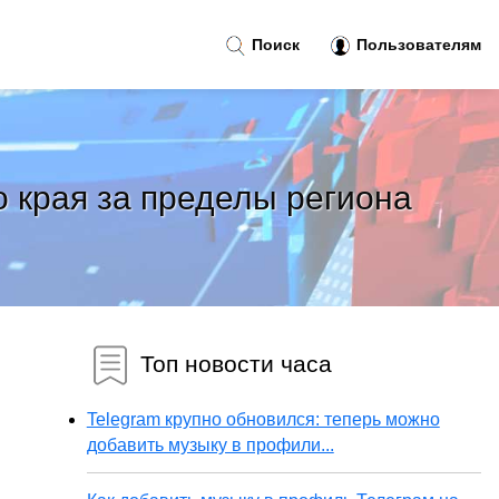
Поиск
Пользователям
 края за пределы региона
Топ новости часа
Telegram крупно обновился: теперь можно
добавить музыку в профили...