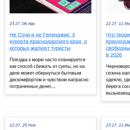
23:27, 06 Авг
22:27, 11 И
Не Сочи и не Геленджик: 3
Что твори
курорта Краснодарского края, о
Краснода
которых жалеют туристы
свободны
в 2026
Поездка к морю часто планируется
как способ сбежать от суеты, но на
Черноморс
деле может обернуться бытовым
сезона нап
дискомфортом и чувством напрасно
одеяло, гд
потраченных денег....
берега сос
вызывающим
12:27, 25 Ноя
23:27, 21 И