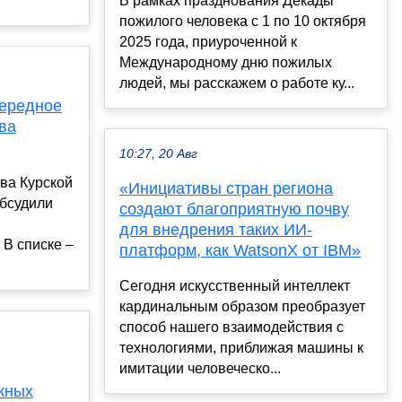
В рамках празднования Декады
пожилого человека с 1 по 10 октября
2025 года, приуроченной к
Международному дню пожилых
людей, мы расскажем о работе ку...
чередное
ва
10:27, 20 Авг
ва Курской
«Инициативы стран региона
обсудили
создают благоприятную почву
для внедрения таких ИИ-
 В списке –
платформ, как WatsonX от IBM»
Сегодня искусственный интеллект
кардинальным образом преобразует
способ нашего взаимодействия с
технологиями, приближая машины к
имитации человеческо...
жных