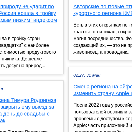
природу не ударит по
Авторские почтовые от
Россия вошла в тройку
курортного региона КМ
амым низким "индексом
Есть в этих открытках не т
красота, но и тихая, сокр
ла в тройку стран
магия посредничества. Фо
вадцатки" с наиболее
создающий их, — это не п
стоимостью продуктового
живописец, а проводник...
я пикника. Дешевле
ть досуг на природ...
02:27, 31 Май
Смена региона на айфо
юл
изменить страну Apple 
ена Тимура Родригеза
После 2022 года у россий
закрыть ему выезд за
пользователей возникли 
а день до свадьбы с
проблемы с доступом к с
ак
Apple: часть приложений и