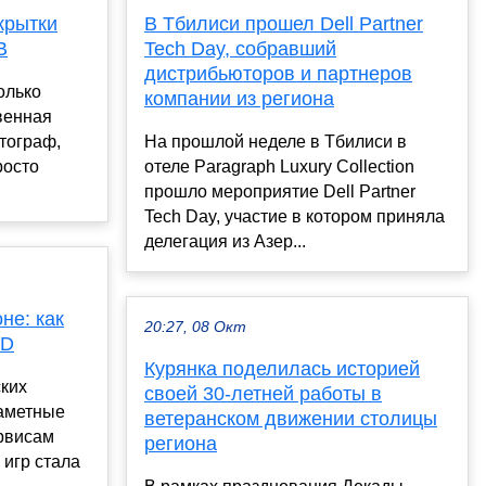
крытки
В Тбилиси прошел Dell Partner
В
Tech Day, собравший
дистрибьюторов и партнеров
олько
компании из региона
овенная
тограф,
На прошлой неделе в Тбилиси в
росто
отеле Paragraph Luxury Collection
прошло мероприятие Dell Partner
Tech Day, участие в котором приняла
делегация из Азер...
не: как
20:27, 08 Окт
ID
Курянка поделилась историей
ских
своей 30-летней работы в
заметные
ветеранском движении столицы
ервисам
региона
 игр стала