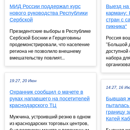
МИД России поддержал курс
Выезд на 
нового руководства Республики
карману: 
Сербской
стран с с
пикника"
Президентские выборы в Республике
Сербской Боснии и Герцеговины
Россия вош
продемонстрировали, что население
"Большой д
региона не позволило внешнему
доступной 
вмешательству повлият...
набора дл
организова
19:27, 20 Июн
14:27, 16 И
Охранник сообщил о мачете в
руках напавшего на посетителей
Бывшая ж
краснодарского ТЦ
пыталась 
границу з
Мужчина, устроивший резню в одном
Катей Каб
из краснодарских торговых центров,