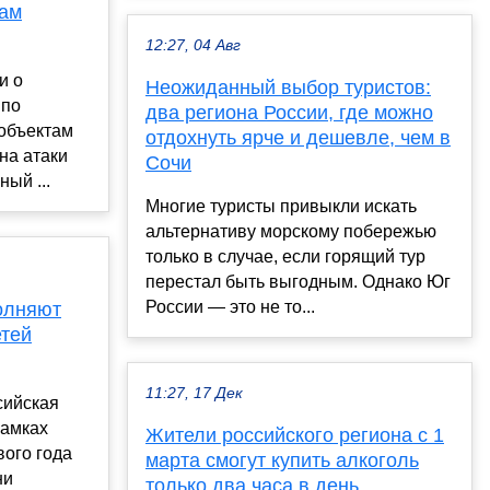
там
12:27, 04 Авг
и о
Неожиданный выбор туристов:
 по
два региона России, где можно
 объектам
отдохнуть ярче и дешевле, чем в
на атаки
Сочи
ый ...
Многие туристы привыкли искать
альтернативу морскому побережью
только в случае, если горящий тур
перестал быть выгодным. Однако Юг
России — это не то...
олняют
етей
11:27, 17 Дек
сийская
рамках
Жители российского региона с 1
вого года
марта смогут купить алкоголь
ни
только два часа в день