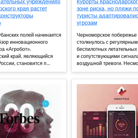
вательных учреждениях
Курорты Краснодарског
ского края растет
зоне риска, но пляжи п
конструкторы
туристы адаптировалис
»
угрозам
банских полей начинается
Черноморское побережье
бзор инновационного
столкнулось с регулярным
ра «Агробот».
беспилотных летательных
ский край, являющийся
и сопутствующими сигнал
оссии, становится п...
воздушной тревоги. Несмот