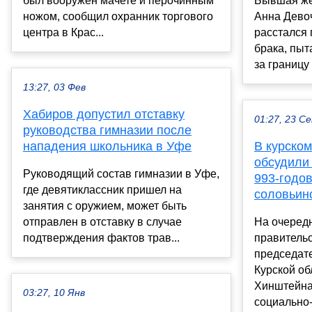
был вооружен мачете и перочинным
Бывшая же
ножом, сообщил охранник торгового
Анна Девоч
центра в Крас...
расстался 
брака, пыт
за границу 
13:27, 03 Фев
Хабиров допустил отставку
01:27, 23 С
руководства гимназии после
нападения школьника в Уфе
В курском
обсудили
Руководящий состав гимназии в Уфе,
993-годо
где девятиклассник пришел на
соловьин
занятия с оружием, может быть
отправлен в отставку в случае
На очеред
подтверждения фактов трав...
правительс
председат
Курской об
Хинштейна
03:27, 10 Янв
социально-