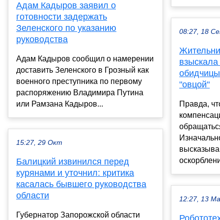
Адам Кадыров заявил о
готовности задержать
Зеленского по указанию
08:27, 18 С
руководства
Жительни
Адам Кадыров сообщил о намерении
взыскала
доставить Зеленского в Грозный как
обидчицы,
военного преступника по первому
"овцой"
распоряжению Владимира Путина
или Рамзана Кадыров...
Правда, чт
компенсац
обращаться
Изначально
15:27, 29 Окт
высказыва
оскорбление
Балицкий извинился перед
курянами и уточнил: критика
касалась бывшего руководства
области
12:27, 13 М
Губернатор Запорожской области
Робототе