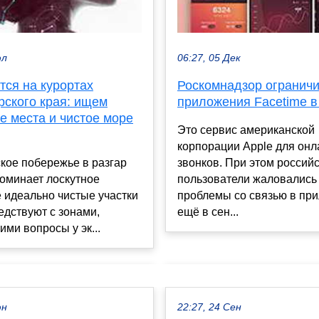
юл
06:27, 05 Дек
тся на курортах
Роскомнадзор ограничи
рского края: ищем
приложения Facetime в
е места и чистое море
Это сервис американской
корпорации Apple для онл
кое побережье в разгар
звонков. При этом россий
оминает лоскутное
пользователи жаловались
е идеально чистые участки
проблемы со связью в пр
едствуют с зонами,
ещё в сен...
и вопросы у эк...
юн
22:27, 24 Сен