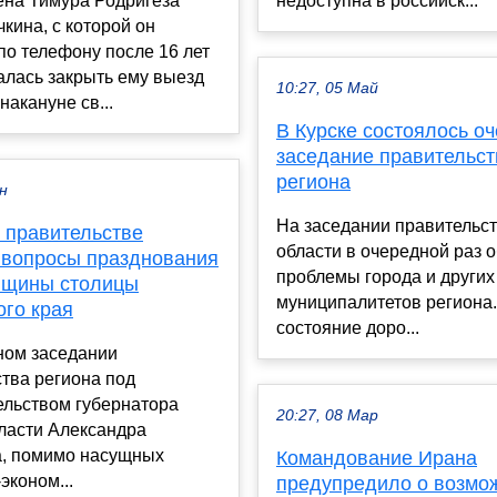
на Тимура Родригеза
недоступна в российск...
кина, с которой он
по телефону после 16 лет
алась закрыть ему выезд
10:27, 05 Май
накануне св...
В Курске состоялось о
заседание правительст
региона
ен
На заседании правительст
 правительстве
области в очередной раз 
 вопросы празднования
проблемы города и других
вщины столицы
муниципалитетов региона.
ого края
состояние доро...
ном заседании
тва региона под
ельством губернатора
20:27, 08 Мар
ласти Александра
, помимо насущных
Командование Ирана
эконом...
предупредило о возмо