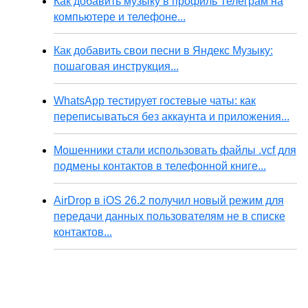
Как добавить музыку в профиль Телеграм на
компьютере и телефоне...
Как добавить свои песни в Яндекс Музыку:
пошаговая инструкция...
WhatsApp тестирует гостевые чаты: как
переписываться без аккаунта и приложения...
Мошенники стали использовать файлы .vcf для
подмены контактов в телефонной книге...
AirDrop в iOS 26.2 получил новый режим для
передачи данных пользователям не в списке
контактов...