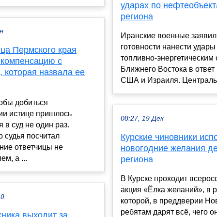
ударах по нефтеобъек
региона
ен
Иранские военные заявил
готовности нанести удары
ца Пермского края
топливно-энергетическим
 компенсацию с
Ближнего Востока в ответ 
 которая назвала ее
США и Израиля. Центральн
обы добиться
ии истице пришлось
08:27, 19 Дек
 в суд не один раз.
 судья посчитал
Курские чиновники исп
ние ответчицы не
новогодние желания д
м, а ...
региона
В Курске проходит всерос
акция «Ёлка желаний», в 
ай
которой, в преддверии Но
ребятам дарят всё, чего о
хника выходит за