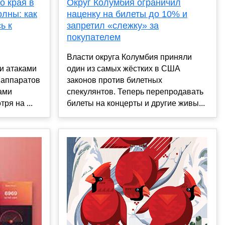
о края в
Округ Колумбия ограничил
олны: как
наценку на билеты до 10% и
ь к
запретил «слежку» за
покупателем
Власти округа Колумбия приняли
и атаками
один из самых жёстких в США
 аппаратов
законов против билетных
ами
спекулянтов. Теперь перепродавать
ря на ...
билеты на концерты и другие живы...