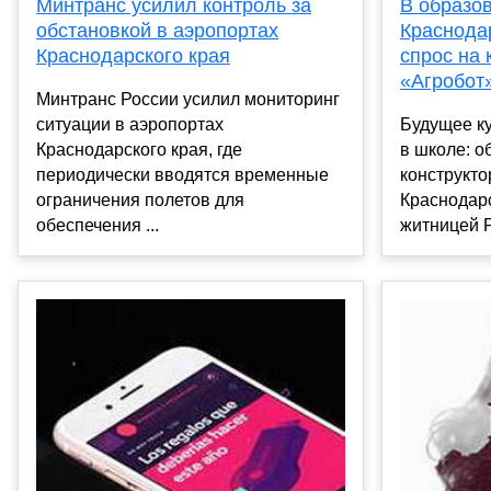
Минтранс усилил контроль за
В образо
обстановкой в аэропортах
Краснодар
Краснодарского края
спрос на 
«Агробот
Минтранс России усилил мониторинг
ситуации в аэропортах
Будущее ку
Краснодарского края, где
в школе: о
периодически вводятся временные
конструкто
ограничения полетов для
Краснодар
обеспечения ...
житницей Р