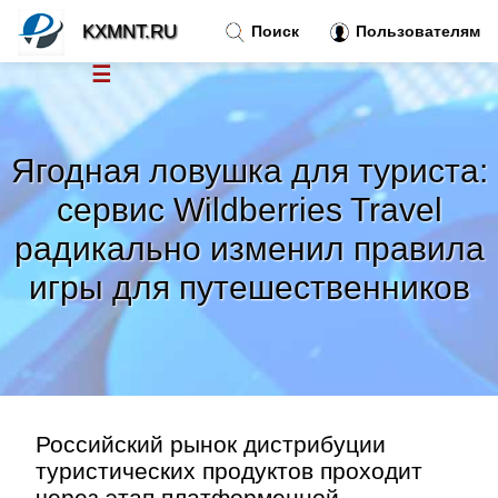
KXMNT.RU
Поиск
Пользователям
☰
Новости
»
Ягодная ловушка для туриста:
Тренды новостей
»
сервис Wildberries Travel
радикально изменил правила
Рубрики
»
игры для путешественников
Правила
»
Контакт
»
Российский рынок дистрибуции
туристических продуктов проходит
через этап платформенной