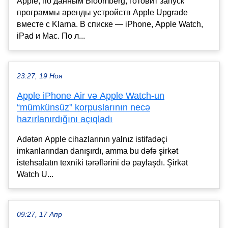
Apple, по данным Bloomberg, готовит запуск
программы аренды устройств Apple Upgrade
вместе с Klarna. В списке — iPhone, Apple Watch,
iPad и Mac. По л...
23:27, 19 Ноя
Apple iPhone Air və Apple Watch-un
“mümkünsüz” korpuslarının necə
hazırlanırdığını açıqladı
Adətən Apple cihazlarının yalnız istifadəçi
imkanlarından danışırdı, amma bu dəfə şirkət
istehsalatın texniki tərəflərini də paylaşdı. Şirkət
Watch U...
09:27, 17 Апр