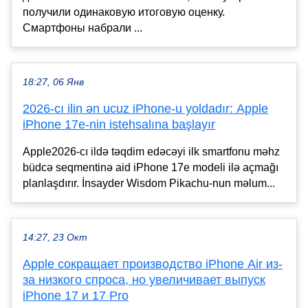
получили одинаковую итоговую оценку.
Смартфоны набрали ...
18:27, 06 Янв
2026-cı ilin ən ucuz iPhone-u yoldadır: Apple
iPhone 17e-nin istehsalına başlayır
Apple2026-cı ildə təqdim edəcəyi ilk smartfonu məhz
büdcə seqmentinə aid iPhone 17e modeli ilə açmağı
planlaşdırır. İnsayder Wisdom Pikachu-nun məlum...
14:27, 23 Окт
Apple сокращает производство iPhone Air из-
за низкого спроса, но увеличивает выпуск
iPhone 17 и 17 Pro