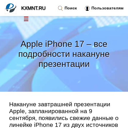
KXMNT.RU
Поиск
Пользователям
☰
Новости
»
Apple iPhone 17 – все
Тренды новостей
»
подробности накануне
презентации
Рубрики
»
Правила
»
Контакт
»
Накануне завтрашней презентации
Apple, запланированной на 9
сентября, появились свежие данные о
линейке iPhone 17 из двух источников