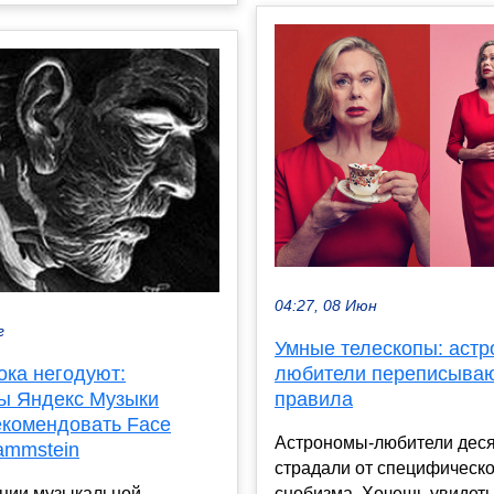
04:27, 08 Июн
г
Умные телескопы: аст
ока негодуют:
любители переписыва
ы Яндекс Музыки
правила
екомендовать Face
Астрономы-любители дес
ammstein
страдали от специфическо
ции музыкальной
снобизма. Хочешь увидеть