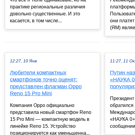
практике региональные различия
платформы
довольно существенные. И это
Пользовате
касается, в том числе...
они платят
(ЯМ) являе
12:27, 10 Янв
11:27, 11 О
Любители компактных
Путин на
смартфонов точно оценят:
«НАУКА 0
представлен флагман Oppo
популяри
Reno 15 Pro Mini
Президент
Компания Oppo официально
обратился 
представила новый смартфон Reno
Междунаро
15 Pro Mini — компактную модель в
«НАУКА 0+»
линейке Reno 15. Устройство
сообщении,
позиционируется как уменьшенна...