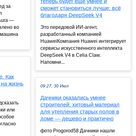
теперь будет ещё умнее и
ед за
сможет становиться лучше: всё
л
благодаря DeepSeek V4
Aura —
влено во
Это передовой ИИ-агент,
ь машина
разработанный компанией
HuaweiКомпания Huawei интегрирует
сервисы искусственного интеллекта
DeepSeek V4 в Celia Claw.
Напомни...
е. Как
 на жизнь
09:27, 30 Июл
Дачники оказались умнее
дсказать
строителей: хитовый материал
ки или
для утепления старых полов в
особое
доме — дешево и практично
огласно
фото Progorod58 Дачники нашли