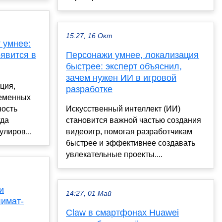
15:27, 16 Окт
т умнее:
оявится в
Персонажи умнее, локализация
быстрее: эксперт объяснил,
зачем нужен ИИ в игровой
ция,
разработке
ременных
ность
Искусственный интеллект (ИИ)
гда
становится важной частью создания
улиров...
видеоигр, помогая разработчикам
быстрее и эффективнее создавать
увлекательные проекты....
и
14:27, 01 Май
лимат-
Claw в смартфонах Huawei