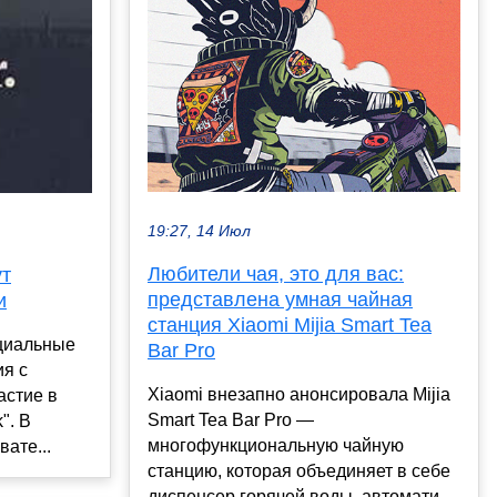
19:27, 14 Июл
Любители чая, это для вас:
ут
представлена умная чайная
и
станция Xiaomi Mijia Smart Tea
оциальные
Bar Pro
ия с
Xiaomi внезапно анонсировала Mijia
астие в
Smart Tea Bar Pro —
". В
многофункциональную чайную
ате...
станцию, которая объединяет в себе
диспенсер горячей воды, автомати...