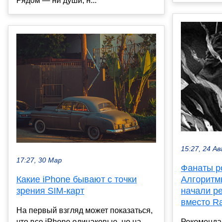
Рядом — ни души, н...
15:27, 24 Ав
17:27, 30 Мар
Фанаты р
Какие iPhone бывают с точки
Алгоритм
зрения SIM-карт
начали р
вместо R
На первый взгляд может показаться,
что все iPhone одинаковые, но на
Рекоменда