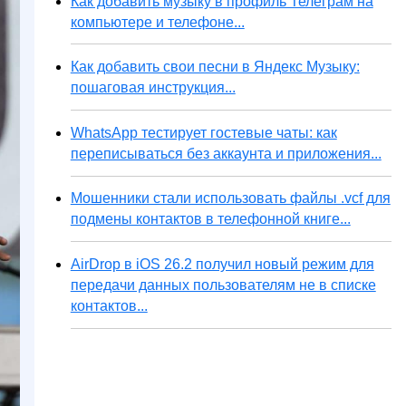
Как добавить музыку в профиль Телеграм на
компьютере и телефоне...
Как добавить свои песни в Яндекс Музыку:
пошаговая инструкция...
WhatsApp тестирует гостевые чаты: как
переписываться без аккаунта и приложения...
Мошенники стали использовать файлы .vcf для
подмены контактов в телефонной книге...
AirDrop в iOS 26.2 получил новый режим для
передачи данных пользователям не в списке
контактов...