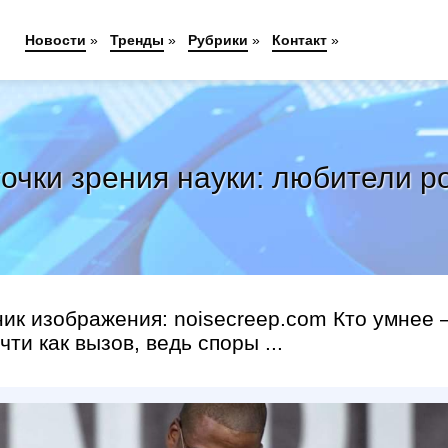
Новости
»
Тренды
»
Рубрики
»
Контакт
»
точки зрения науки: любители р
ник изображения: noisecreep.com Кто умнее
ти как вызов, ведь споры ...