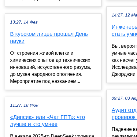
14:27, 12 М
13:27, 14 Фев
Инженеры
В курском лицее прошел День
стать умн
науки
Вы, вероят
От строения живой клетки и
умные часы
химических опытов до технических
как насчет
инноваций, искусственного разума,
Исследова
до музея народного ополчения.
Джорджии и
Мероприятие под названием...
09:27, 03 Ап
11:27, 18 Июн
Аудит отд
«Дипсик» или «Чат ГПТ»: что
проверок 
лучше и кто умнее
Падение в
В январе 2025-го DeepSeek уронила
рекламном