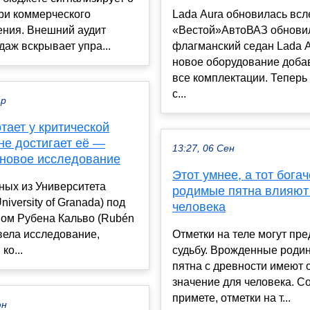
ри коммерческого
Lada Aura обновилась всл
ения. Внешний аудит
«Вестой»АвтоВАЗ обнови
даж вскрывает упра...
флагманский седан Lada 
новое оборудование доба
все комплектации. Тепер
с...
ар
тает у критической
 не достигает её —
13:27, 06 Сен
 новое исследование
Этот умнее, а тот богач
ных из Университета
родимые пятна влияют
iversity of Granada) под
человека
вом Рубена Кальво (Rubén
вела исследование,
Отметки на теле могут пре
ко...
судьбу. Врожденные родин
пятна с древности имеют 
значение для человека. С
примете, отметки на т...
юн