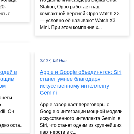
Station, Oppo работает над
20-
компактной версией Oppo Watch X3
ь с ...
— условно её называют Watch X3
Mini. При этом компания х...
23:27, 08 Ноя
людей в
Apple и Google объединятся: Siri
ающим
станет умнее благодаря
том
искусственному интеллекту
Gemini
анеты
о
Apple завершает переговоры с
ii. Он
Google о интеграции мощной модели
искусственного интеллекта Gemini в
дко оста...
Siri, что станет одним из крупнейших
партнерств в с...