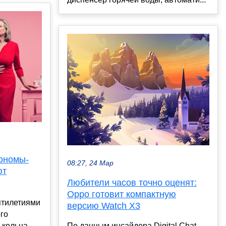
рономы-
08:27, 24 Мар
ют
Любители часов точно оценят:
Oppo готовит компактную
ятилетиями
версию Watch X3
го
По данным инсайдера Digital Chat
 кольца