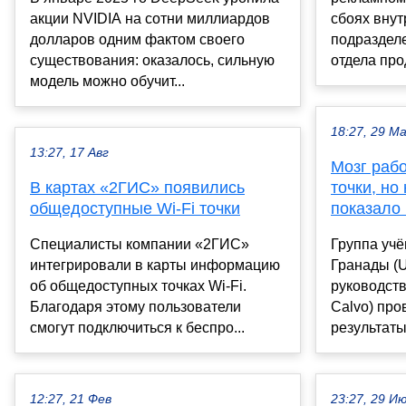
акции NVIDIA на сотни миллиардов
сбоях внут
долларов одним фактом своего
подраздел
существования: оказалось, сильную
отдела про
модель можно обучит...
18:27, 29 М
13:27, 17 Авг
Мозг рабо
В картах «2ГИС» появились
точки, но
общедоступные Wi-Fi точки
показало
Специалисты компании «2ГИС»
Группа учё
интегрировали в карты информацию
Гранады (Un
об общедоступных точках Wi-Fi.
руководст
Благодаря этому пользователи
Calvo) про
смогут подключиться к беспро...
результаты 
12:27, 21 Фев
23:27, 29 И