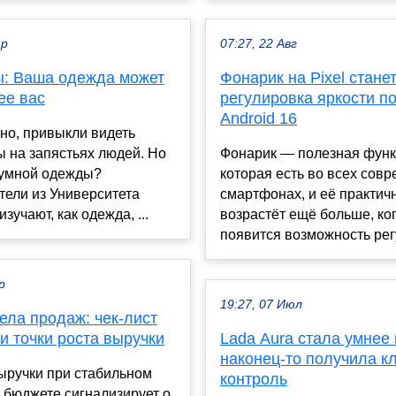
ар
07:27, 22 Авг
: Ваша одежда может
Фонарик на Pixel стане
ее вас
регулировка яркости п
Android 16
но, привыкли видеть
 на запястьях людей. Но
Фонарик — полезная функ
 умной одежды?
которая есть во всех сов
тели из Университета
смартфонах, и её практич
зучают, как одежда, ...
возрастёт ещё больше, ко
появится возможность рег
р
19:27, 07 Июл
ела продаж: чек-лист
и точки роста выручки
Lada Aura стала умнее 
наконец-то получила к
ыручки при стабильном
контроль
 бюджете сигнализирует о