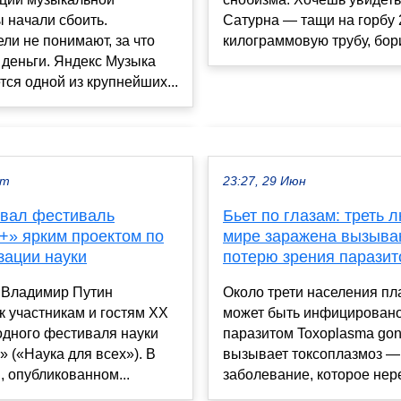
 начали сбоить.
Сатурна — тащи на горбу 
ли не понимают, за что
килограммовую трубу, борис
 деньги. Яндекс Музыка
тся одной из крупнейших...
кт
23:27, 29 Июн
звал фестиваль
Бьет по глазам: треть 
+» ярким проектом по
мире заражена вызыв
зации науки
потерю зрения парази
 Владимир Путин
Около трети населения пл
к участникам и гостям XX
может быть инфицирован
дного фестиваля науки
паразитом Toxoplasma gond
 («Наука для всех»). В
вызывает токсоплазмоз —
 опубликованном...
заболевание, которое нере