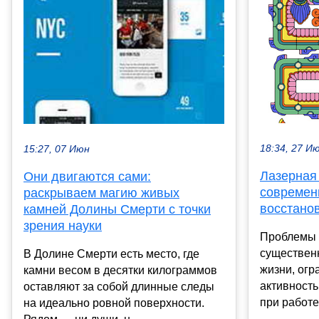
18:34, 27 И
15:27, 07 Июн
Лазерная 
Они двигаются сами:
современ
раскрываем магию живых
восстанов
камней Долины Смерти с точки
зрения науки
Проблемы 
существенн
В Долине Смерти есть место, где
жизни, ог
камни весом в десятки килограммов
активность
оставляют за собой длинные следы
при работе,
на идеально ровной поверхности.