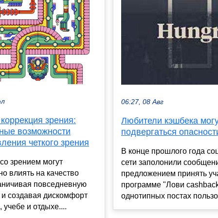
юл
06:27, 08 Авг
коррекция зрения:
Любители кэшбека мог
ные возможности
подвергаться опасност
ления четкого зрения
В конце прошлого года с
со зрением могут
сети заполонили сообщен
о влиять на качество
предложением принять уч
раничивая повседневную
программе "Лови cashback
 и создавая дискомфорт
однотипных постах пользов
 учебе и отдыхе....