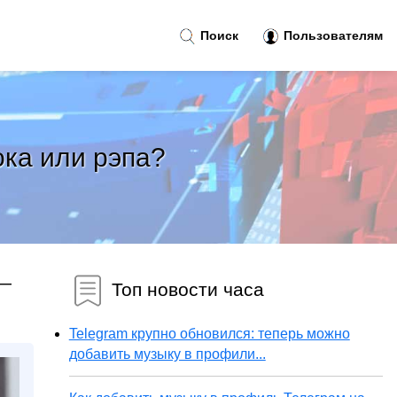
Поиск
Пользователям
ока или рэпа?
 —
Топ новости часа
Telegram крупно обновился: теперь можно
добавить музыку в профили...