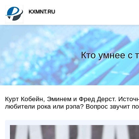
KXMNT.RU
Кто умнее с 
Курт Кобейн, Эминем и Фред Дерст. Источ
любители рока или рэпа? Вопрос звучит поч