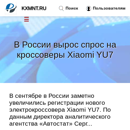
KXMNT.RU
Поиск
Пользователям
☰
Новости
»
В России вырос спрос на
Тренды новостей
»
кроссоверы Xiaomi YU7
Рубрики
»
Правила
»
В сентябре в России заметно
Контакт
»
увеличились регистрации нового
электрокроссовера Xiaomi YU7. По
данным директора аналитического
агентства «Автостат» Серг...