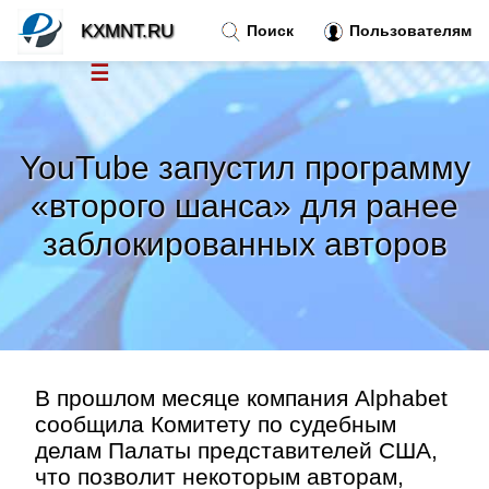
KXMNT.RU
Поиск
Пользователям
☰
Новости
»
YouTube запустил программу
Тренды новостей
»
«второго шанса» для ранее
заблокированных авторов
Рубрики
»
Правила
»
Контакт
»
В прошлом месяце компания Alphabet
сообщила Комитету по судебным
делам Палаты представителей США,
что позволит некоторым авторам,