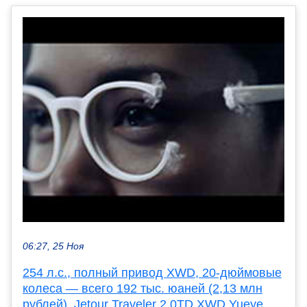
06:27, 25 Ноя
254 л.с., полный привод XWD, 20-дюймовые
колеса — всего 192 тыс. юаней (2,13 млн
рублей). Jetour Traveler 2.0TD XWD Yueye