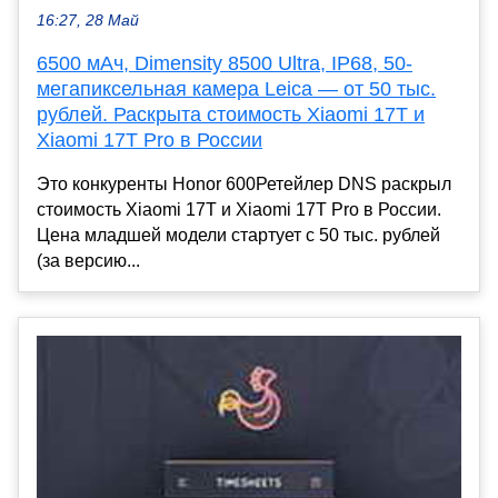
16:27, 28 Май
6500 мАч, Dimensity 8500 Ultra, IP68, 50-
мегапиксельная камера Leica — от 50 тыс.
рублей. Раскрыта стоимость Xiaomi 17T и
Xiaomi 17T Pro в России
Это конкуренты Honor 600Ретейлер DNS раскрыл
стоимость Xiaomi 17T и Xiaomi 17T Pro в России.
Цена младшей модели стартует с 50 тыс. рублей
(за версию...