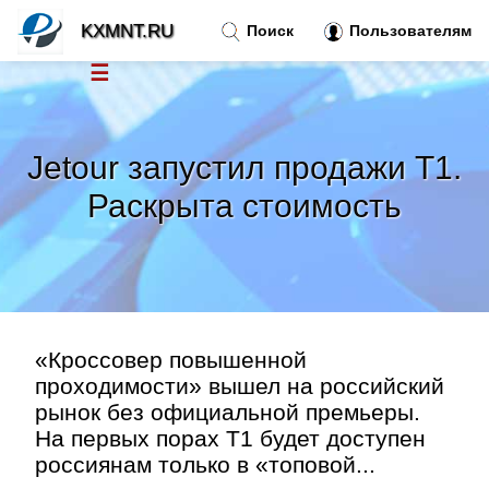
KXMNT.RU
Поиск
Пользователям
☰
Новости
»
Jetour запустил продажи T1.
Тренды новостей
»
Раскрыта стоимость
Рубрики
»
Правила
»
«Кроссовер повышенной
Контакт
»
проходимости» вышел на российский
рынок без официальной премьеры.
На первых порах T1 будет доступен
россиянам только в «топовой...