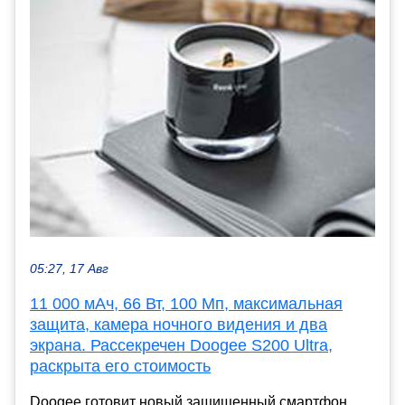
05:27, 17 Авг
11 000 мАч, 66 Вт, 100 Мп, максимальная
защита, камера ночного видения и два
экрана. Рассекречен Doogee S200 Ultra,
раскрыта его стоимость
Doogee готовит новый защищенный смартфон