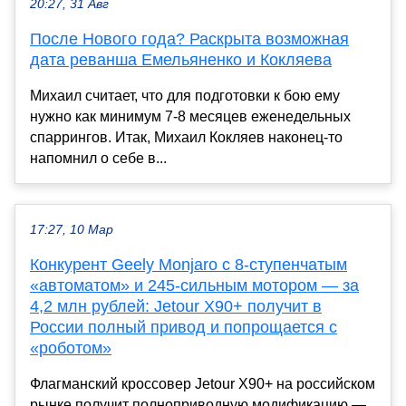
20:27, 31 Авг
После Нового года? Раскрыта возможная
дата реванша Емельяненко и Кокляева
Михаил считает, что для подготовки к бою ему
нужно как минимум 7-8 месяцев еженедельных
спаррингов. Итак, Михаил Кокляев наконец-то
напомнил о себе в...
17:27, 10 Мар
Конкурент Geely Monjaro с 8-ступенчатым
«автоматом» и 245-сильным мотором — за
4,2 млн рублей: Jetour X90+ получит в
России полный привод и попрощается с
«роботом»
Флагманский кроссовер Jetour X90+ на российском
рынке получит полноприводную модификацию —