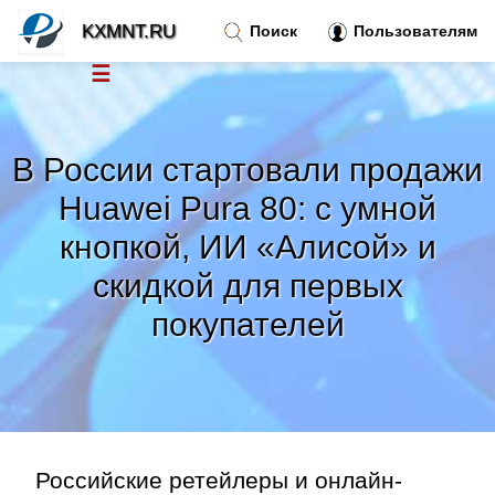
KXMNT.RU
Поиск
Пользователям
☰
Новости
»
В России стартовали продажи
Тренды новостей
»
Huawei Pura 80: с умной
кнопкой, ИИ «Алисой» и
Рубрики
»
скидкой для первых
Правила
»
покупателей
Контакт
»
Российские ретейлеры и онлайн-