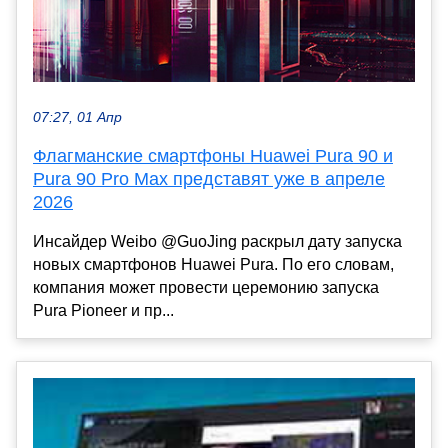
07:27, 01 Апр
Флагманские смартфоны Huawei Pura 90 и
Pura 90 Pro Max представят уже в апреле
2026
Инсайдер Weibo @GuoJing раскрыл дату запуска
новых смартфонов Huawei Pura. По его словам,
компания может провести церемонию запуска
Pura Pioneer и пр...