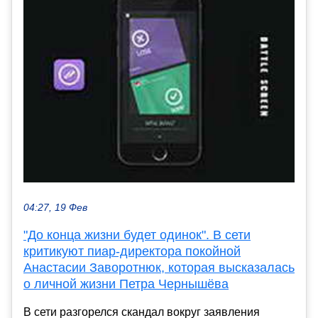
04:27, 19 Фев
"До конца жизни будет одинок". В сети
критикуют пиар-директора покойной
Анастасии Заворотнюк, которая высказалась
о личной жизни Петра Чернышёва
В сети разгорелся скандал вокруг заявления