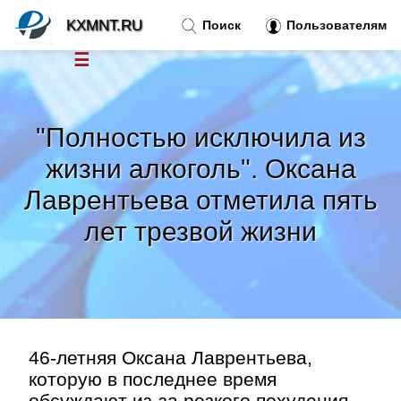
KXMNT.RU
Поиск
Пользователям
☰
Новости
»
"Полностью исключила из
Тренды новостей
»
жизни алкоголь". Оксана
Лаврентьева отметила пять
Рубрики
»
лет трезвой жизни
Правила
»
Контакт
»
46-летняя Оксана Лаврентьева,
которую в последнее время
обсуждают из-за резкого похудения,