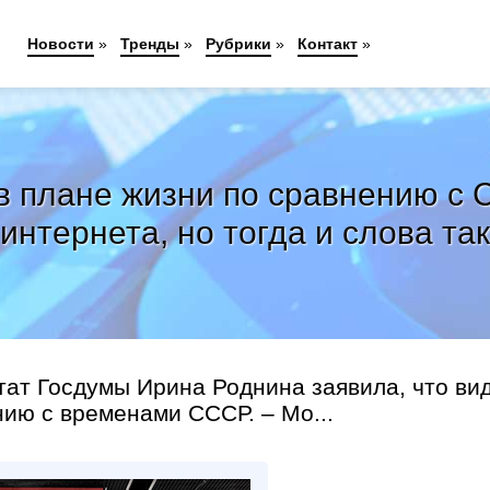
Новости
»
Тренды
»
Рубрики
»
Контакт
»
в плане жизни по сравнению с
интернета, но тогда и слова та
тат Госдумы Ирина Роднина заявила, что ви
нию с временами СССР. – Мо...