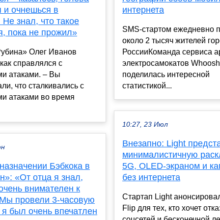
 и очнешься в
интернета
 Не знал, что такое
SMS-стартом ежедневно 
я, пока не прожил»
около 2 тысяч жителей го
Рубина» Олег Иванов
РоссииКоманда сервиса 
 как справлялся с
электросамокатов Whoosh
и атаками. – Вы
поделилась интересной
ли, что сталкивались с
статистикой...
ми атаками во время
10:27, 23 Июл
Внезапно: Light предст
юн
минималистичную раск
назначении Бэбкока в
5G, OLED-экраном и ка
»: «От отца я знал,
без интернета
очень внимателен к
Стартап Light анонсиров
 Мы провели 3-часовую
Flip для тех, кто хочет отк
и я был очень впечатлен
соцсетей и бесконечной л