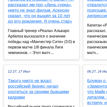
рассказал им про «День сурка»,
отвалится
никто не знал фильм. Асенсио
психушке.
сказал, что он вышел за 10 лет
депресси
до его рождения. Я очень стар»
Капитан «
Главный тренер «Реала» Альваро
рассказал,
Арбелоа высказался о значении
паническим
победы над «Манчестер Сити» (3:0) в
рассказыва
первом матче 1/8 финала Лиги
панически
чемпионов. – Этот матч ...
матч...
12:27, 17 Июл
06:27, 24 И
Такого никто не ждал:
Боумэн о 
российский бизнес начал
«Эдмонтон
охотиться за своими бывшими
что Майк 
кадрами
деталям.
встречу, 
Российский рынок труда столкнулся с