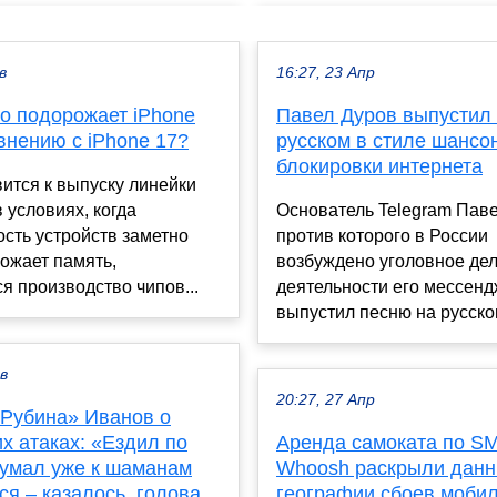
в
16:27, 23 Апр
ко подорожает iPhone
Павел Дуров выпустил
внению с iPhone 17?
русском в стиле шансо
блокировки интернета
вится к выпуску линейки
в условиях, когда
Основатель Telegram Паве
сть устройств заметно
против которого в России
рожает память,
возбуждено уголовное дел
я производство чипов...
деятельности его мессенд
выпустил песню на русском
ев
20:27, 27 Апр
«Рубина» Иванов о
х атаках: «Ездил по
Аренда самоката по S
думал уже к шаманам
Whoosh раскрыли данн
я – казалось, голова
географии сбоев моби