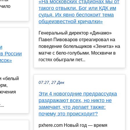
«На московских стадионах мы от
учило
такого отвыкли. Бог или КДК им
судья. Их явно беспокоит тема
общеизвестной кричалки»
Генеральный директор «Динамо»
Павел Пивоваров отреагировал на
поведение болельщиков «Зенита» на
и
матче с бело-голубыми. Москвичи в
 в России
гостях обыграли пет...
исок»
и «белый
07:27, 27 Дек
орм,
лючения
Эти 4 новогодние предрассудка
раздражают всех, но никто не
..
замечает, что делает также:
почему это происходит?
pxhere.com Новый год — время