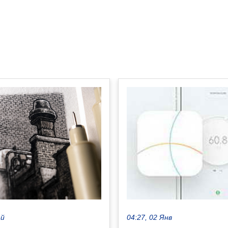
ай
04:27, 02 Янв