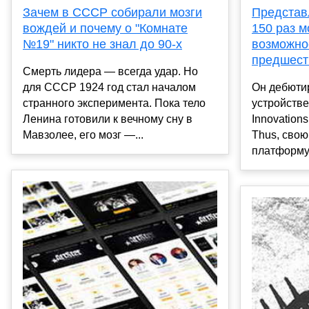
Зачем в СССР собирали мозги
Представ
вождей и почему о "Комнате
150 раз 
№19" никто не знал до 90-х
возможно
предшест
Смерть лидера — всегда удар. Но
для СССР 1924 год стал началом
Он дебюти
странного эксперимента. Пока тело
устройств
Ленина готовили к вечному сну в
Innovation
Мавзолее, его мозг —...
Thus, сво
платформу 