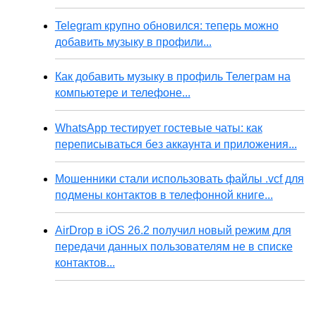
Telegram крупно обновился: теперь можно
добавить музыку в профили...
Как добавить музыку в профиль Телеграм на
компьютере и телефоне...
WhatsApp тестирует гостевые чаты: как
переписываться без аккаунта и приложения...
Мошенники стали использовать файлы .vcf для
подмены контактов в телефонной книге...
AirDrop в iOS 26.2 получил новый режим для
передачи данных пользователям не в списке
контактов...