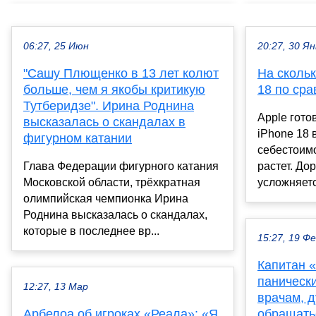
06:27, 25 Июн
20:27, 30 Ян
"Сашу Плющенко в 13 лет колют
На сколь
больше, чем я якобы критикую
18 по сра
Тутберидзе". Ирина Роднина
Apple гото
высказалась о скандалах в
iPhone 18 
фигурном катании
себестоимо
Глава Федерации фигурного катания
растет. До
Московской области, трёхкратная
усложняетс
олимпийская чемпионка Ирина
Роднина высказалась о скандалах,
которые в последнее вр...
15:27, 19 Ф
Капитан 
панически
12:27, 13 Мар
врачам, 
Арбелоа об игроках «Реала»: «Я
обращатьс