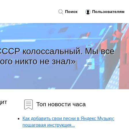
Поиск
Пользователям
 СССР колоссальный. Мы все
кого никто не знал»
дит
Топ новости часа
Как добавить свои песни в Яндекс Музыку:
пошаговая инструкция...