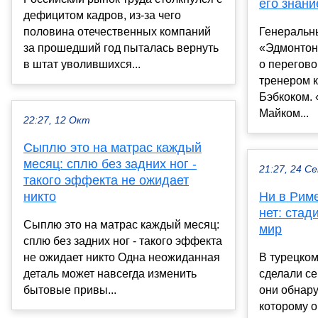
его знани
дефицитом кадров, из-за чего
половина отечественных компаний
Генеральн
за прошедший год пыталась вернуть
«Эдмонтон
в штат уволившихся...
о перегов
тренером 
Бэбкоком. 
Майком...
22:27, 12 Окт
Сыплю это на матрас каждый
месяц: сплю без задних ног -
21:27, 24 С
такого эффекта не ожидает
никто
Ни в Риме
нет: стад
Сыплю это на матрас каждый месяц:
мир
сплю без задних ног - такого эффекта
не ожидает никто Одна неожиданная
В турецком
деталь может навсегда изменить
сделали с
бытовые привы...
они обнару
которому о