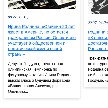
00:27, 16 Апр
22:27, 04 Ян
Ирина Роднина: «Овечкин 20 лет
живет в Америке, но остается
Роднина 
гражданином России. Он активно
«К нашей
участвует в общественной и
достаточ
политической жизни своей
Раньше т
страны»
Трехкратн
Депутат Госдумы, трехкратная
по фигурн
олимпийская чемпионка по
Роднина от
фигурному катанию Ирина Роднина
ли было ад
высказалась о будущем форварда
Госдуме. «
«Вашингтона» Александра
Овечкина...