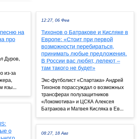
12:27, 06 Фев
 песню на
Тихонов о Батракове и Кисляке в
на про
Европе: «Стоит при первой
возможности перебираться,
принимать любые предложения.
л Дуров,
В России вас любят, лелеют –
там такого не будет»
о из-за
жера,
Экс-футболист «Спартака» Андрей
 язы...
Тихонов порассуждал о возможных
трансферах полузащитников
«Локомотива» и ЦСКА Алексея
Батракова и Матвея Кисляка в Ев...
MS:
ые о
08:27, 18 Авг
льного