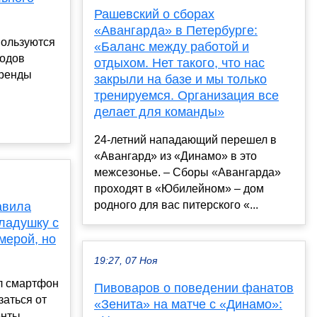
Рашевский о сборах
«Авангарда» в Петербурге:
пользуются
«Баланс между работой и
родов
отдыхом. Нет такого, что нас
аренды
закрыли на базе и мы только
тренируемся. Организация все
делает для команды»
24-летний нападающий перешел в
«Авангард» из «Динамо» в это
межсезонье. – Сборы «Авангарда»
проходят в «Юбилейном» – дом
родного для вас питерского «...
авила
ладушку с
мерой, но
19:27, 07 Ноя
ал смартфон
Пивоваров о поведении фанатов
азаться от
«Зенита» на матче с «Динамо»:
енты