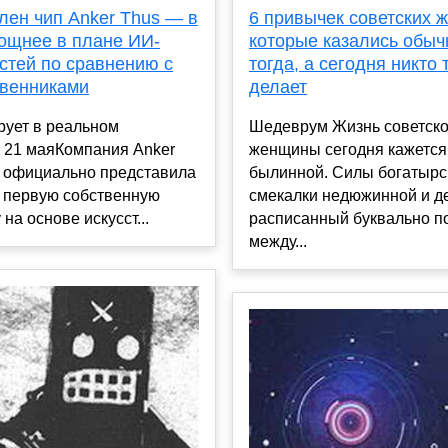
лен чип Anker Thus — в
6 привычек советских 
мощнее в плане ИИ-
которые казались обы
стей по сравнению с
тогда, а сегодня никто 
венниками
делает
рует в реальном
Шедеврум Жизнь советск
е 21 маяКомпания Anker
женщины сегодня кажется
s официально представила
былинной. Силы богатырс
ю первую собственную
смекалки недюжинной и д
на основе искусст...
расписанный буквально п
между...