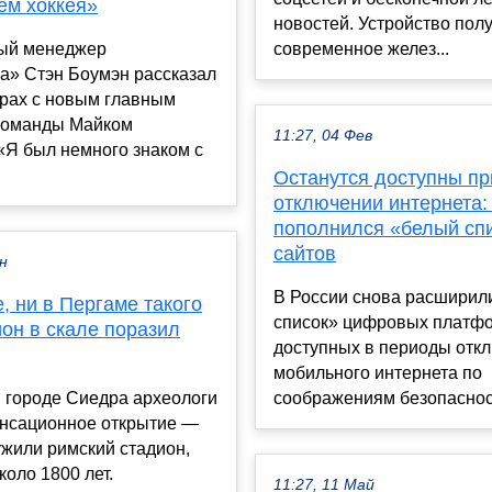
ем хоккея»
новостей. Устройство пол
ый менеджер
современное желез...
а» Стэн Боумэн рассказал
орах с новым главным
команды Майком
11:27, 04 Фев
«Я был немного знаком с
Останутся доступны пр
отключении интернета:
пополнился «белый сп
сайтов
ен
В России снова расширил
, ни в Пергаме такого
список» цифровых платф
ион в скале поразил
доступных в периоды отк
мобильного интернета по
 городе Сиедра археологи
соображениям безопаснос.
енсационное открытие —
жили римский стадион,
коло 1800 лет.
11:27, 11 Май