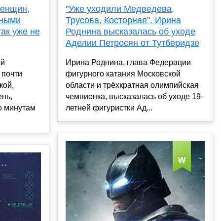
женщин,
"Уже уходили Медведева,
чными
Трусова, Косторная". Ирина
так уже не
Роднина высказалась об уходе
Аделии Петросян от Тутберидзе
ой
Ирина Роднина, глава Федерации
 почти
фигурного катания Московской
кой,
области и трёхкратная олимпийская
ень,
чемпионка, высказалась об уходе 19-
о минутам
летней фигуристки Ад...