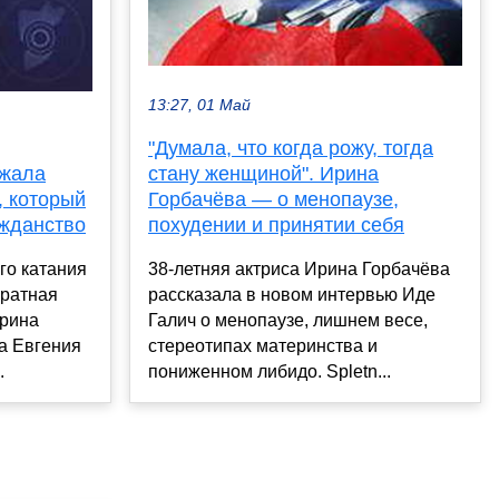
13:27, 01 Май
"Думала, что когда рожу, тогда
ржала
стану женщиной". Ирина
 который
Горбачёва — о менопаузе,
ажданство
похудении и принятии себя
го катания
38-летняя актриса Ирина Горбачёва
кратная
рассказала в новом интервью Иде
Ирина
Галич о менопаузе, лишнем весе,
а Евгения
стереотипах материнства и
.
пониженном либидо. Spletn...