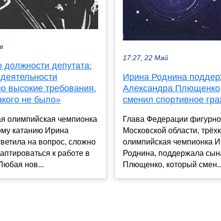
в
17:27, 22 Май
о должности депутата:
 деятельности
Ирина Роднина подде
но высокие требования.
Александра Плющенко,
акого не было»
сменил спортивное гр
ая олимпийская чемпионка
Глава Федерации фигурно
ому катанию Ирина
Московской области, трёх
ветила на вопрос, сложно
олимпийская чемпионка 
аптироваться к работе в
Роднина, поддержала сын
Любая нов...
Плющенко, который смен..