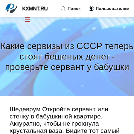
KXMNT.RU
Поиск
Пользователям
☰
Новости
»
Какие сервизы из СССР теперь
Тренды новостей
»
стоят бешеных денег -
проверьте сервант у бабушки
Рубрики
»
Правила
»
Контакт
»
Шедеврум Откройте сервант или
стенку в бабушкиной квартире.
Аккуратно, чтобы не грохнула
хрустальная ваза. Видите тот самый