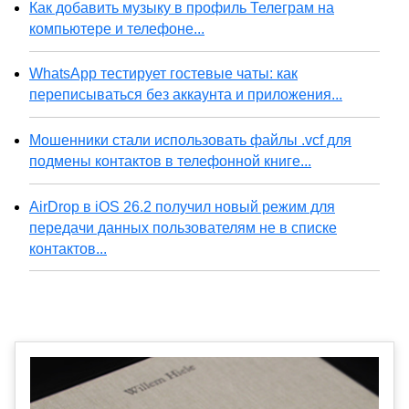
Как добавить музыку в профиль Телеграм на
компьютере и телефоне...
WhatsApp тестирует гостевые чаты: как
переписываться без аккаунта и приложения...
Мошенники стали использовать файлы .vcf для
подмены контактов в телефонной книге...
AirDrop в iOS 26.2 получил новый режим для
передачи данных пользователям не в списке
контактов...