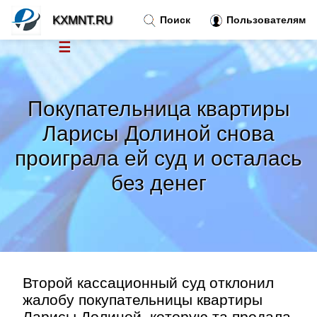
KXMNT.RU
Поиск
Пользователям
☰
Новости
»
Покупательница квартиры
Тренды новостей
»
Ларисы Долиной снова
проиграла ей суд и осталась
Рубрики
»
без денег
Правила
»
Контакт
»
Второй кассационный суд отклонил
жалобу покупательницы квартиры
Ларисы Долиной, которую та продала