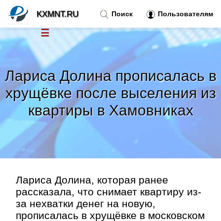
KXMNT.RU
Поиск
Пользователям
☰
Новости
»
Лариса Долина прописалась в
Тренды новостей
»
хрущёвке после выселения из
квартиры в Хамовниках
Рубрики
»
Правила
»
Контакт
»
Лариса Долина, которая ранее
рассказала, что снимает квартиру из-
за нехватки денег на новую,
прописалась в хрущёвке в московском