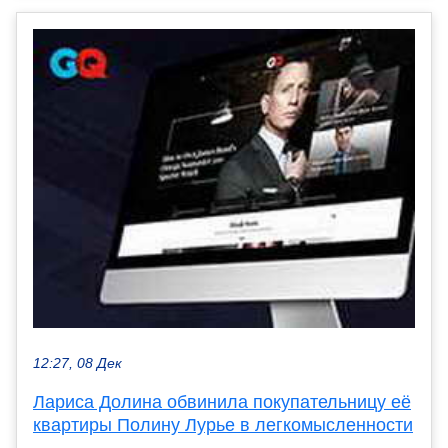
12:27, 08 Дек
Лариса Долина обвинила покупательницу её
квартиры Полину Лурье в легкомысленности