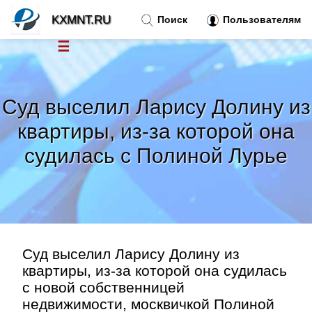
KXMNT.RU
Поиск
Пользователям
☰
Новости
»
Суд выселил Ларису Долину из
Тренды новостей
»
квартиры, из-за которой она
судилась с Полиной Лурье
Рубрики
»
Правила
»
Контакт
»
Суд выселил Ларису Долину из
квартиры, из-за которой она судилась
с новой собственницей
недвижимости, москвичкой Полиной