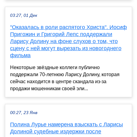
03:27, 01 Дек
"Оказалась в роли распятого Христа". Иосиф
Пригожин и Григорий Лепс поддержали
Ларису Долину на фоне слухов о том, что
сцену с ней могут вырезать из новогоднего
фильма
Некоторые звёздные коллеги публично
поддержали 70-летнюю Ларису Долину, которая
сейчас находится в центре скандала из-за
продажи мошенникам своей эли...
00:27, 23 Янв
Полина Лурье намерена взыскать с Ларисы
Долиной судебные издержки после