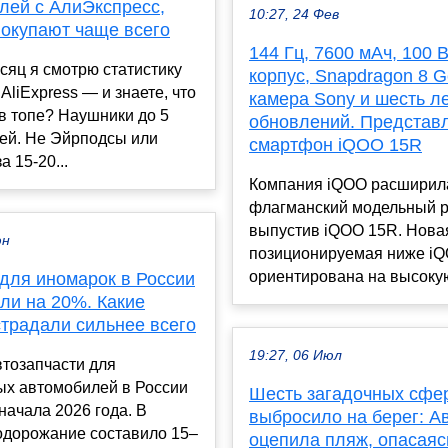
лей с АлиЭкспресс,
10:27, 24 Фев
покупают чаще всего
144 Гц, 7600 мАч, 100 В
яц я смотрю статистику
корпус, Snapdragon 8 G
AliExpress — и знаете, что
камера Sony и шесть л
в топе? Наушники до 5
обновлений. Представ
лей. Не Эйрподсы или
смартфон iQOO 15R
 15-20...
Компания iQOO расширил
флагманский модельный р
выпустив iQOO 15R. Нова
юн
позиционируемая ниже iQ
ориентирована на высокую
 для иномарок в России
ли на 20%. Какие
страдали сильнее всего
19:27, 06 Июл
тозапчасти для
ых автомобилей в России
Шесть загадочных сфе
начала 2026 года. В
выбросило на берег: А
одорожание составило 15–
оцепила пляж, опасаяс