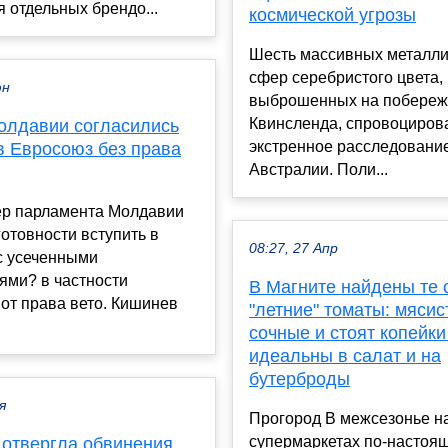
я отдельных брендо...
космической угрозы
Шесть массивных металли
сфер серебристого цвета,
юн
выброшенных на побереж
Квинсленда, спровоциров
олдавии согласились
экстренное расследовани
в Евросоюз без права
Австралии. Поли...
ер парламента Молдавии
готовности вступить в
08:27, 27 Апр
с усеченными
ями? в частности
В Магните найдены те
 от права вето. Кишинев
"летние" томаты: мясис
сочные и стоят копейки
идеальны в салат и на
бутерброды
я
Прогород В межсезонье н
супермаркетах по-настоя
 отвергла обвинения