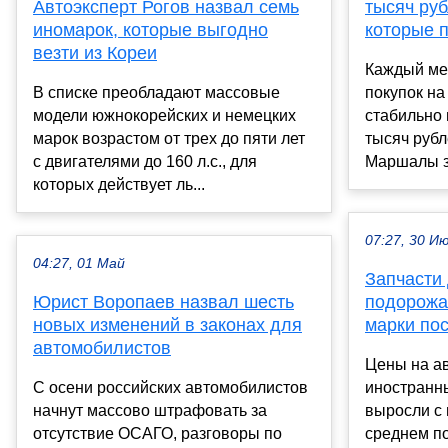
Автоэксперт Рогов назвал семь
тысяч руб
иномарок, которые выгодно
которые 
везти из Кореи
Каждый мес
В списке преобладают массовые
покупок на 
модели южнокорейских и немецких
стабильно 
марок возрастом от трех до пяти лет
тысяч руб
с двигателями до 160 л.с., для
Маршалы за
которых действует ль...
07:27, 30 И
04:27, 01 Май
Запчасти
Юрист Воропаев назвал шесть
подорожа
новых изменений в законах для
марки по
автомобилистов
Цены на ав
С осени российских автомобилистов
иностранн
начнут массово штрафовать за
выросли с 
отсутствие ОСАГО, разговоры по
среднем п