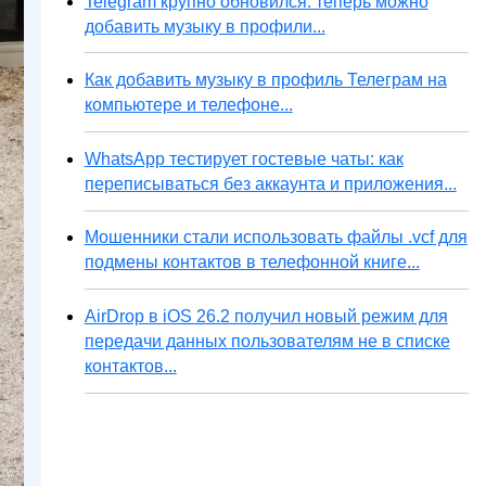
Telegram крупно обновился: теперь можно
добавить музыку в профили...
Как добавить музыку в профиль Телеграм на
компьютере и телефоне...
WhatsApp тестирует гостевые чаты: как
переписываться без аккаунта и приложения...
Мошенники стали использовать файлы .vcf для
подмены контактов в телефонной книге...
AirDrop в iOS 26.2 получил новый режим для
передачи данных пользователям не в списке
контактов...