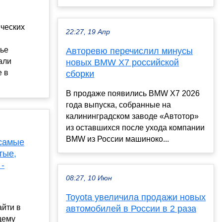
ческих
22:27, 19 Апр
ье
Авторевю перечислил минусы
али
новых BMW X7 российской
е в
сборки
В продаже появились BMW X7 2026
года выпуска, собранные на
калининградском заводе «Автотор»
из оставшихся после ухода компании
BMW из России машиноко...
 самые
тые,
 -
08:27, 10 Июн
Toyota увеличила продажи новых
айти в
автомобилей в России в 2 раза
щему