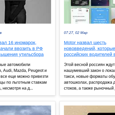
в
07:27, 02 Мар
вал 16 иномарок,
Motor назвал шесть
начали ввозить в РФ
нововведений, которые
вышения утильсбора
российских водителей 
ые автомобили
Этой весной россиян ждут
, Audi, Mazda, Peugeot и
нашумевший закон о лока
все еще можно привезти
такси, новые форматы обу
ицы по льготным ставкам
автошколах, распродажа 
 несмотря на д...
стоков, а также рыночный д