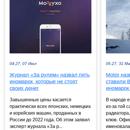
04:27, 07 Июл
05:27, 31 М
Журнал «За рулем» назвал пять
Motor наз
иномарок, которые не стоят
ставили 
своих денег
иномарок
Завышенные цены касается
В народе е
практически всех японских, немецких
из-за той 
и корейских машин, проданных в
радиатора
России до 2022 года. Об этом заявил
клюв. Офи
эксперт журнала «За р...
именовалас