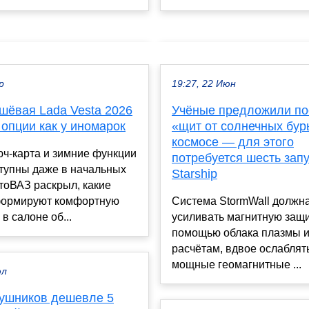
р
19:27, 22 Июн
шёвая Lada Vesta 2026
Учёные предложили по
опции как у иномарок
«щит от солнечных бур
космосе — для этого
юч-карта и зимние функции
потребуется шесть зап
ступны даже в начальных
Starship
тоВАЗ раскрыл, какие
ормируют комфортную
Система StormWall должн
в салоне об...
усиливать магнитную защи
помощью облака плазмы и
расчётам, вдвое ослаблят
мощные геомагнитные ...
юл
аушников дешевле 5