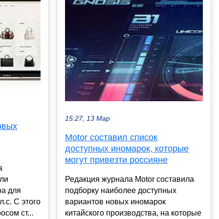
15:27, 13 Мар
овых
Motor составил список
доступных иномарок, которые
могут привезти россияне
а
или
Редакция журнала Motor составила
ра для
подборку наиболее доступных
.с. С этого
вариантов новых иномарок
сом ст...
китайского производства, на которые