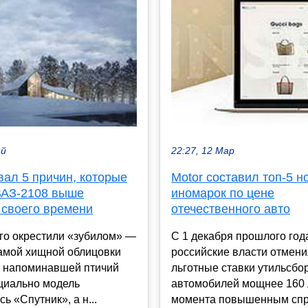
ай
22:27, 12 Мар
вал 5 причин, которые
Motor составил топ-5 н
ВАЗ-2108 выше
иномарок по цене
 своего времени
отечественного авто
го окрестили «зубилом» —
С 1 декабря прошлого год
самой хищной облицовки
российские власти отмен
, напоминавшей птичий
льготные ставки утильсбо
циально модель
автомобилей мощнее 160 л
ь «Спутник», а н...
момента повышенным спро