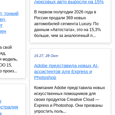
люксовых авто выросли на 15%
В первом полугодии 2026 года в
т, тонкий
России продали 369 новых
en,
автомобилей сегмента Luxury. По
ет
данным «Автостата», это на 15,3%
лен
больше, чем за аналогичный п...
а свой
яд,
15:27, 28 Окт
я модель,
OO 15,
Adobe представила новых AI-
 произ...
ассистентов для Express и
Photoshop
Компания Adobe представила новых
искусственных помощников для
своих продуктов Creative Cloud —
р
Express и Photoshop. Они призваны
встралия
упростить поль...
ь