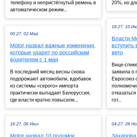
телефону и непристёгнутый ремень в
20%, но дл
автоматическом режим...
18:27, 10 И
00:27, 02 Май
Власти М
Motor назвал важные изменения,
вступить 
которые ударят по российским
вето
водителем с 1 мая
Вице-спик
В последний месяц весны снова
заявила о 
подорожают автомобили, вдобавок
Евросоюз 
из системы «серого» импорта
полномочи
практически выпадает Белоруссия,
отказаться
где власти кратно повысили...
гот...
16:27, 06 Июл
04:27, 28 Но
Motor назвал 10 поломок,
Захарова