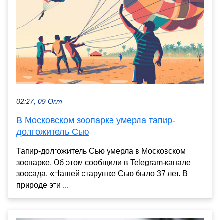
02:27, 09 Окт
В Московском зоопарке умерла тапир-
долгожитель Сью
Тапир-долгожитель Сью умерла в Московском
зоопарке. Об этом сообщили в Telegram-канале
зоосада. «Нашей старушке Сью было 37 лет. В
природе эти ...