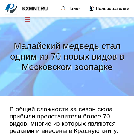
KXMNT.RU
Поиск
Пользователям
☰
Новости
»
Малайский медведь стал
Тренды новостей
»
одним из 70 новых видов в
Московском зоопарке
Рубрики
»
Правила
»
Контакт
»
В общей сложности за сезон сюда
прибыли представители более 70
видов, многие из которых являются
редкими и внесены в Красную книгу.