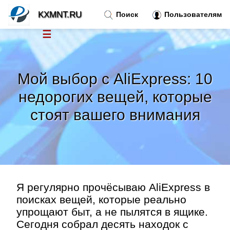
KXMNT.RU
Поиск
Пользователям
☰
Новости
»
Мой выбор с AliExpress: 10
Тренды новостей
»
недорогих вещей, которые
стоят вашего внимания
Рубрики
»
Правила
»
Контакт
»
Я регулярно прочёсываю AliExpress в
поисках вещей, которые реально
упрощают быт, а не пылятся в ящике.
Сегодня собрал десять находок с