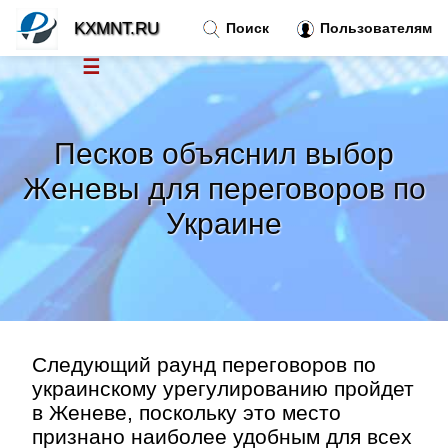
KXMNT.RU
Поиск
Пользователям
☰
Новости
»
Песков объяснил выбор
Тренды новостей
»
Женевы для переговоров по
Украине
Рубрики
»
Правила
»
Контакт
»
Следующий раунд переговоров по
украинскому урегулированию пройдет
в Женеве, поскольку это место
признано наиболее удобным для всех