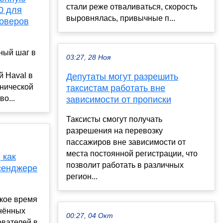
стали реже отваливаться, скорость
,0 для
выровнялась, привычные п...
соверов
ный шаг в
03:27, 28 Ноя
 Haval в
Депутаты могут разрешить
анической
таксистам работать вне
о...
зависимости от прописки
Таксисты смогут получать
разрешения на перевозку
пассажиров вне зависимости от
места постоянной регистрации, что
 как
позволит работать в различных
ссенджере
регион...
кое время
анённых
00:27, 04 Окт
ователей в