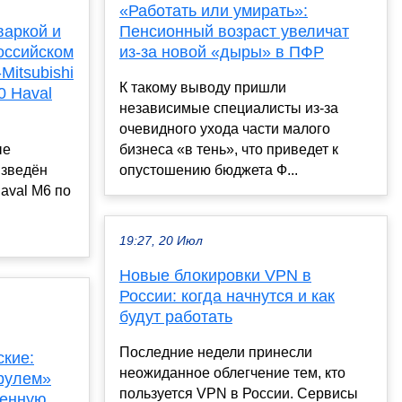
«Работать или умирать»:
варкой и
Пенсионный возраст увеличат
оссийском
из-за новой «дыры» в ПФР
Mitsubishi
К такому выводу пришли
0 Haval
независимые специалисты из-за
очевидного ухода части малого
ые
бизнеса «в тень», что приведет к
изведён
опустошению бюджета Ф...
aval M6 по
19:27, 20 Июл
Новые блокировки VPN в
России: когда начнутся и как
будут работать
Последние недели принесли
ские:
неожиданное облегчение тем, кто
 рулем»
пользуется VPN в России. Сервисы
венную