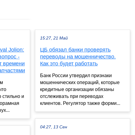
15:27, 21 Май
l Jolion:
ЦБ обязал банки проверять
вопрос -
переводы на мошенничество.
т времени
Как это будет работать
запчастями
Банк России утвердил признаки
им
мошеннических операций, которые
что
кредитные организации обязаны
о стильно и
отслеживать при переводах
норамная
клиентов. Регулятор также форми...
ух...
04:27, 13 Сен