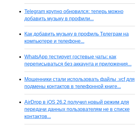
Telegram крупно обновился: теперь можно
добавить музыку в профили...
Как добавить музыку в профиль Телеграм на
компьютере и телефоне...
WhatsApp тестирует гостевые чаты: как
переписываться без аккаунта и приложения...
Мошенники стали использовать файлы .vcf для
подмены контактов в телефонной книге...
AirDrop в iOS 26.2 получил новый режим для
передачи данных пользователям не в списке
контактов...