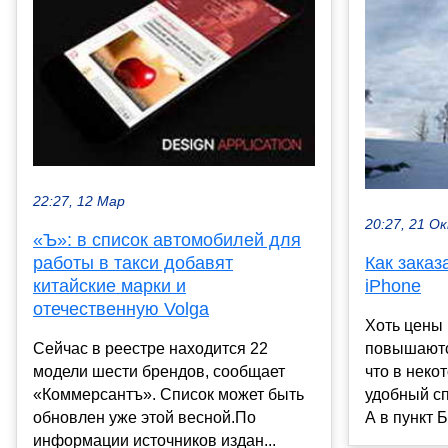
22:27, 12 Мар
20:27, 21 О
«Ъ»: в список автомобилей для
работы в такси добавят
Как заказ
китайские марки и
iPhone
отечественную Volga
Хоть цены 
Сейчас в реестре находится 22
повышаются
модели шести брендов, сообщает
что в неко
«Коммерсантъ». Список может быть
удобный сп
обновлен уже этой весной.По
А в пункт Б.
информации источников издан...