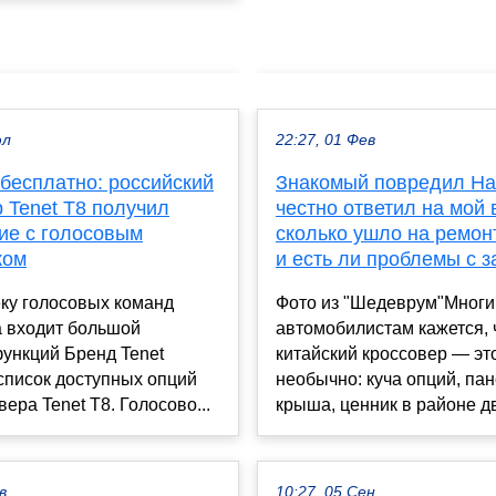
юл
22:27, 01 Фев
бесплатно: российский
Знакомый повредил Hava
 Tenet T8 получил
честно ответил на мой 
ие с голосовым
сколько ушло на ремон
ком
и есть ли проблемы с 
ку голосовых команд
Фото из "Шедеврум"Мног
 входит большой
автомобилистам кажется, 
ункций Бренд Tenet
китайский кроссовер — эт
список доступных опций
необычно: куча опций, па
вера Tenet T8. Голосово...
крыша, ценник в районе дв
в
10:27, 05 Сен