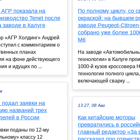
 АГР показала на
По полному циклу, со с
изводство Tenet после
окраской: на бывшем р
 заводе в Калуге
заводе Peugeot-Citroen-
собрано уже более 100
ор «АГР Холдинг» Андрей
M6
ыступил с комментарием о
твенных планах
На заводе «Автомобильн
ия на фоне действующего
технологии» в Калуге про
ия и идущих по ...
1000-й кузов кроссовера H
технологии полного цикла,
включающей сварку ...
ев
s подал заявки на
13:27, 08 Авг
цию названий трех
делей в России
Как китайские моторы
превратились в россий
явки поданы по 12-му
главный редактор «За
льному» классу 12
рассказал про отечест