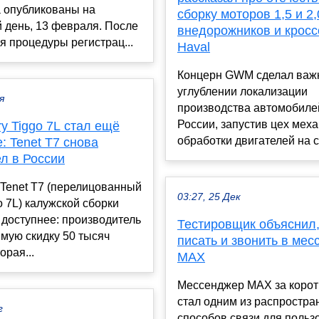
а опубликованы на
сборку моторов 1,5 и 2
 день, 13 февраля. После
внедорожников и крос
 процедуры регистрац...
Haval
Концерн GWM сделал важ
углублении локализации
я
производства автомобилей
России, запустив цех мех
y Tiggo 7L стал ещё
обработки двигателей на св
: Tenet T7 снова
л в России
Tenet T7 (перелицованный
03:27, 25 Дек
o 7L) калужской сборки
 доступнее: производитель
Тестировщик объяснил,
мую скидку 50 тысяч
писать и звонить в ме
орая...
MAX
Мессенджер MAX за корот
стал одним из распростр
г
способов связи для польз