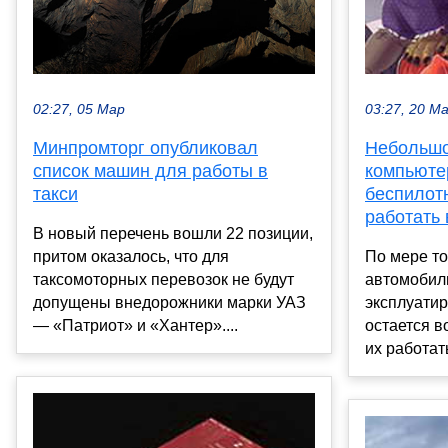
02:27, 05 Мар
03:27, 20 М
Минпромторг опубликовал
Небольш
список машин для работы в
компьюте
такси
беспилот
работать 
В новый перечень вошли 22 позиции,
притом оказалось, что для
По мере то
таксомоторных перевозок не будут
автомобил
допущены внедорожники марки УАЗ
эксплуатир
— «Патриот» и «Хантер»....
остается в
их работать