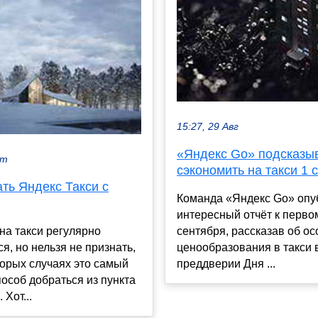
15:27, 29 Авг
«Яндекс Go» подсказыв
кт
сэкономить на такси 1 
ать Яндекс Такси с
Команда «Яндекс Go» опу
интересный отчёт к перво
сентября, рассказав об о
на такси регулярно
ценообразования в такси 
, но нельзя не признать,
преддверии Дня ...
торых случаях это самый
особ добраться из пункта
 Хот...