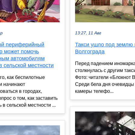
13:27, 11 Авг
ар
Такси ушло под землю 
ой периферийный
Волгограда
р может помочь
ным автомобилям
Перед падением иномарк
в сельской местности
столкнулась с другим такс
Фото: читатели «Блокнот 
го, как беспилотные
Среди бела дня очевидцы
и начинают
камеры телефо...
оваться в городах,
опрос о том, как заставить
 в сельской местности ...