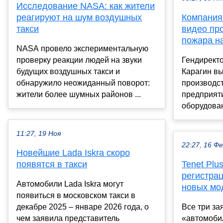
Исследование NASA: как жители
реагируют на шум воздушных
Компания
такси
видео про
пожара на
NASA провело экспериментальную
проверку реакции людей на звуки
Гендирект
будущих воздушных такси и
Карагин в
обнаружило неожиданный поворот:
производс
жители более шумных районов ...
предприят
оборудован
11:27, 19 Ноя
22:27, 16 Ф
Новейшие Lada Iskra скоро
появятся в такси
Tenet Plu
регистра
Автомобили Lada Iskra могут
новых мо
появиться в московском такси в
декабре 2025 – январе 2026 года, о
Все три за
чем заявила представитель
«автомоби