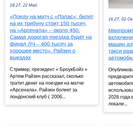
18:27, 22 Май
«Поеду на матч с «Пэлас»: билет
16:27, 02 О
на их трибуну стоит 150 тысяч,
на «Арсенала» – около 450.
Минпромт
Самая дорогая поездка будет на
включени
финал ЛЧ – 400 тысяч за
машин для
хорошее место». Райзен о
такси раз
выездах
автомобил
Стример, президент « БроукБойз »
Опубликов
Артем Райзен рассказал, сколько
предварит
тратит денег на поездки на матчи
автомобиле
«Арсенала». Райзен болеет за
использова
лондонский клуб с 2006...
2026 года 
локали...