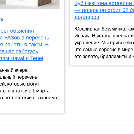
Зуб Ньютона вставили 
— теперь он стоит 62 0
долларов
кт
Ювелирная безуминка: как
орг объяснил
Исаака Ньютона преврати
е УАЗов в перечень
украшение. Мы привыкли с
 работы в такси. В
что самые дорогие в мир
решат работать
это золото, бриллианты и к
ям Haval и Tenet
анный вчера
ельный перечень
й, которые могут
ться в такси с 1 марта
в соответствии с законом о