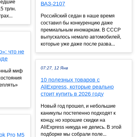
шедшие
ВАЗ-2107
.5 трлн.
рах...
Российский седан в наше время
составил бы конкуренцию даже
премиальным иномаркам. В СССР
выпускалось немало автомобилей,
которые уже даже после разва...
»: что не
уде
07:27, 12 Янв
енный миф
состояния
10 полезных товаров с
реплять»
AliExpress, которые реально
стоит купить в 2026 году
Новый год прошел, и небольшие
каникулы постепенно подходят к
концу, но хорошие скидки на
AliExpress никуда не делись. В этой
подборке мы собрали поле...
ok Pro M5