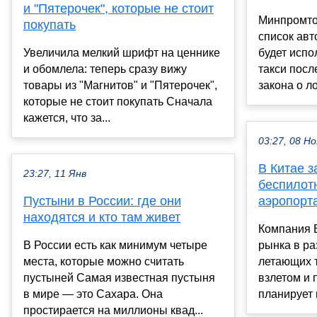
и "Пятерочек", которые не стоит
Минпромто
покупать
список ав
Увеличила мелкий шрифт на ценнике
будет испо
и обомлела: теперь сразу вижу
такси посл
товары из "Магнитов" и "Пятерочек",
закона о ло
которые не стоит покупать Сначала
кажется, что за...
03:27, 08 Но
В Китае з
23:27, 11 Янв
беспилот
Пустыни в России: где они
аэропорт
находятся и кто там живет
Компания E
В России есть как минимум четыре
рынка в ра
места, которые можно считать
летающих 
пустыней Самая известная пустыня
взлетом и 
в мире — это Сахара. Она
планирует 
простирается на миллионы квад...