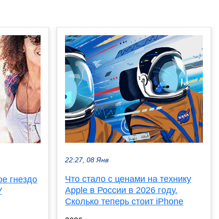
22:27, 08 Янв
Что стало с ценами на технику
ое гнездо
Apple в России в 2026 году.
У
Сколько теперь стоит iPhone