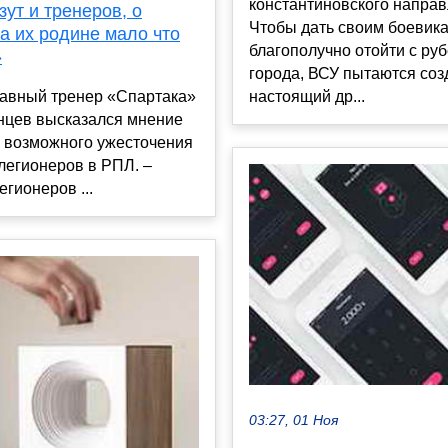
константиновского направ
зут и тренеров, о
Чтобы дать своим боевик
а их родине мало что
благополучно отойти с ру
»
города, ВСУ пытаются соз
авный тренер «Спартака»
настоящий др...
нцев высказался мнение
о возможного ужесточения
легионеров в РПЛ. –
егионеров ...
03:27, 01 Ноя