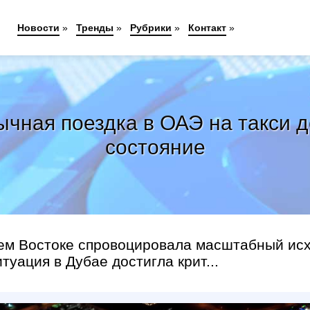
Новости
»
Тренды
»
Рубрики
»
Контакт
»
ычная поездка в ОАЭ на такси 
состояние
ем Востоке спровоцировала масштабный ис
уация в Дубае достигла крит...