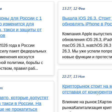
ев
13:27, 12 Фев
коны для России с 1
Вышла iOS 26.3. Стоит
о изменится для
обновлять iPhone в Ро
, такси и защиты от
Компания Apple выпустил
ков
обновления iOS 26.3, iPad
2026 года в России
macOS 26.3, watchOS 26.3
 силу пакет федеральных
26.3. Мы уже успели попр
зменения коснутся
новые функции и протестир
ой политики, борьбы с
твом, правил раб...
22:27, 13 Ноя
Крипторынок стоит на м
кт
отставая от конкуренто
вто, которые допустят
Влияние на рынок:1Карти
в такси в России. На
рынкаКапитализация крип
ше не прокатиться