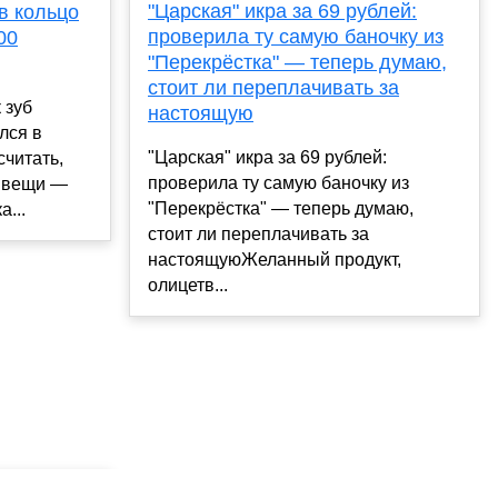
"Царская" икра за 69 рублей:
в кольцо
проверила ту самую баночку из
00
"Перекрёстка" — теперь думаю,
стоит ли переплачивать за
 зуб
настоящую
лся в
"Царская" икра за 69 рублей:
читать,
проверила ту самую баночку из
е вещи —
"Перекрёстка" — теперь думаю,
а...
стоит ли переплачивать за
настоящуюЖеланный продукт,
олицетв...