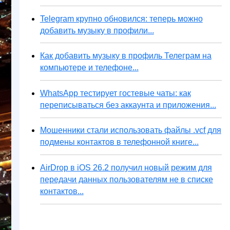
Telegram крупно обновился: теперь можно
добавить музыку в профили...
Как добавить музыку в профиль Телеграм на
компьютере и телефоне...
WhatsApp тестирует гостевые чаты: как
переписываться без аккаунта и приложения...
Мошенники стали использовать файлы .vcf для
подмены контактов в телефонной книге...
AirDrop в iOS 26.2 получил новый режим для
передачи данных пользователям не в списке
контактов...