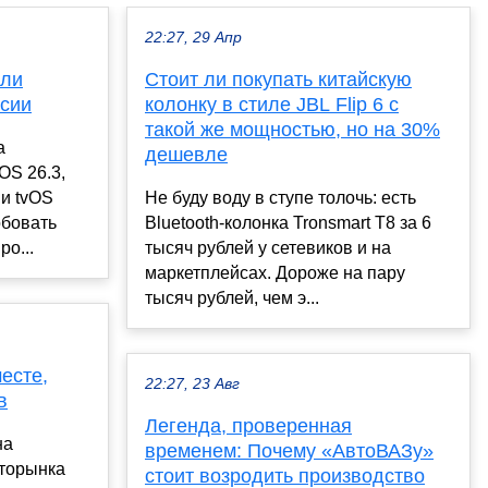
22:27, 29 Апр
 ли
Стоит ли покупать китайскую
ссии
колонку в стиле JBL Flip 6 c
такой же мощностью, но на 30%
а
дешевле
OS 26.3,
 и tvOS
Не буду воду в ступе толочь: есть
обовать
Bluetooth-колонка Tronsmart T8 за 6
о...
тысяч рублей у сетевиков и на
маркетплейсах. Дороже на пару
тысяч рублей, чем э...
есте,
22:27, 23 Авг
в
Легенда, проверенная
на
временем: Почему «АвтоВАЗу»
торынка
стоит возродить производство