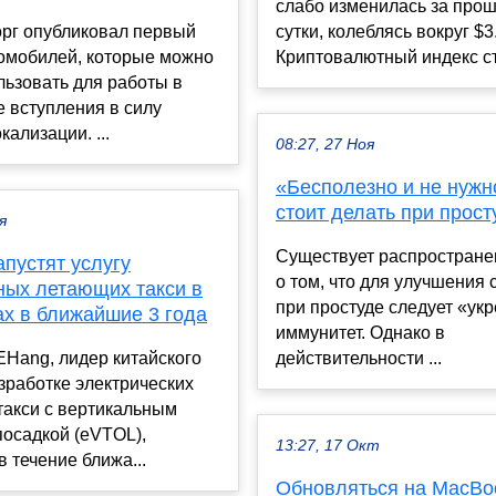
слабо изменилась за про
рг опубликовал первый
сутки, колеблясь вокруг $3
томобилей, которые можно
Криптовалютный индекс ст
льзовать для работы в
е вступления в силу
кализации. ...
08:27, 27 Ноя
«Бесполезно и не нужно
стоит делать при прост
я
Существует распростран
апустят услугу
о том, что для улучшения 
ных летающих такси в
при простуде следует «ук
ах в ближайшие 3 года
иммунитет. Однако в
Hang, лидер китайского
действительности ...
зработке электрических
такси с вертикальным
посадкой (eVTOL),
13:27, 17 Окт
в течение ближа...
Обновляться на MacBo