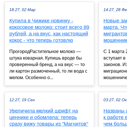
18:27, 02 Мар
14:27, 28 Ф
Купила в Чижике новинку -
Новые за
кокосовое молоко: стоит всего 89
марта. Чт
рублей, а на вкус, как настоящий
мигрантов
кокос - что теперь готовлю
мошенни
ПрогородРастительное молоко —
С 1 марта 
штука коварная. Купишь вроде бы
вступает в
проверенный бренд, а на вкус — то
законов. И
ли картон размоченный, то ли вода с
миграционн
мелом. Особенно о...
мошенничес
12:27, 19 Сен
03:27, 02 О
Увеличила мелкий шрифт на
Названы а
ценнике и обомлела: теперь
к работе 
сразу вижу товары из "Магнитов"
чем боль