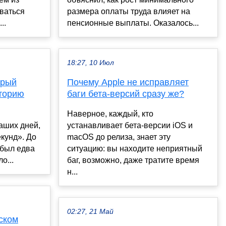
ваться
размера оплаты труда влияет на
..
пенсионные выплаты. Оказалось...
18:27, 10 Июл
орый
Почему Apple не исправляет
сторию
баги бета-версий сразу же?
Наверное, каждый, кто
аших дней,
устанавливает бета-версии iOS и
екунд». До
macOS до релиза, знает эту
 был едва
ситуацию: вы находите неприятный
о...
баг, возможно, даже тратите время
н...
02:27, 21 Май
ском