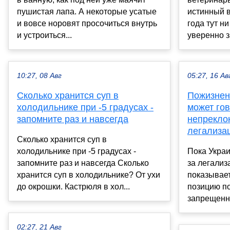
пушистая лапа. А некоторые усатые
истинный в
и вовсе норовят просочиться внутрь
года тут н
и устроиться...
уверенно з
10:27, 08 Авг
05:27, 16 Ав
Сколько хранится суп в
Пожизнен
холодильнике при -5 градусах -
может гов
запомните раз и навсегда
непрекло
легализа
Сколько хранится суп в
холодильнике при -5 градусах -
Пока Украи
запомните раз и навсегда Сколько
за легали
хранится суп в холодильнике? От ухи
показывае
до окрошки. Кастрюля в хол...
позицию п
запрещенн
02:27, 21 Авг