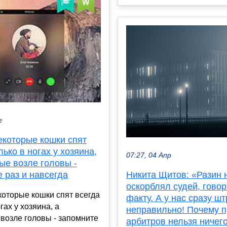
г
екоторые кошки спят
лько в ногах у хозяина,
07:27, 04 Апр
ые возле головы -
Никита Щитов: «Разин 
 раз и навсегда
оскорблял судей, говор
оторые кошки спят всегда
факту. А у нас сразу ш
гах у хозяина, а
неправильно! Почему 
возле головы - запомните
арбитров нельзя ничег