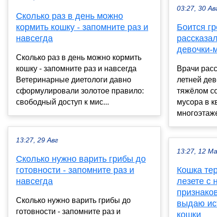
03:27, 30 Ав
Сколько раз в день можно
кормить кошку - запомните раз и
Боится гр
навсегда
рассказал
девочки-
Сколько раз в день можно кормить
кошку - запомните раз и навсегда
Врачи расс
Ветеринарные диетологи давно
летней дев
сформулировали золотое правило:
тяжёлом с
свободный доступ к мис...
мусора в к
многоэтаже
13:27, 29 Авг
13:27, 12 М
Сколько нужно варить грибы до
готовности - запомните раз и
Кошка тер
навсегда
лезете с 
признаков
Сколько нужно варить грибы до
выдаю ис
готовности - запомните раз и
кошки