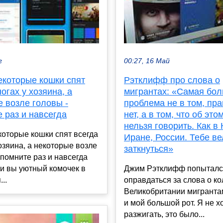
г
00:27, 16 Май
екоторые кошки спят
Рэтклифф про слова о
ногах у хозяина, а
мигрантах: «Самая бо
 возле головы -
проблема не в том, пра
 раз и навсегда
нет, а в том, что об эт
нельзя говорить. Как в 
оторые кошки спят всегда
Иране, России. Тебе ве
хозяина, а некоторые возле
заткнуться»
апомните раз и навсегда
и вы уютный комочек в
Джим Рэтклифф попыталс
...
оправдаться за слова о к
Великобритании мигранта
и мой большой рот. Я не х
разжигать, это было...