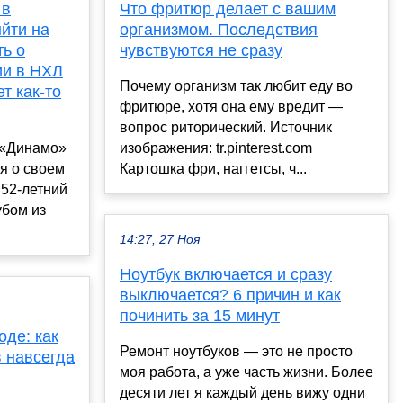
 в
Что фритюр делает с вашим
ыйти на
организмом. Последствия
ть о
чувствуются не сразу
ии в НХЛ
Почему организм так любит еду во
т как-то
фритюре, хотя она ему вредит —
вопрос риторический. Источник
 «Динамо»
изображения: tr.pinterest.com
я о своем
Картошка фри, наггетсы, ч...
 52-летний
убом из
14:27, 27 Ноя
Ноутбук включается и сразу
выключается? 6 причин и как
починить за 15 минут
де: как
Ремонт ноутбуков — это не просто
 навсегда
моя работа, а уже часть жизни. Более
десяти лет я каждый день вижу одни