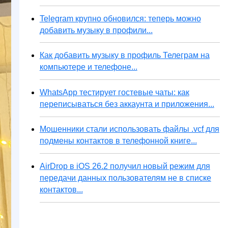
Telegram крупно обновился: теперь можно
добавить музыку в профили...
Как добавить музыку в профиль Телеграм на
компьютере и телефоне...
WhatsApp тестирует гостевые чаты: как
переписываться без аккаунта и приложения...
Мошенники стали использовать файлы .vcf для
подмены контактов в телефонной книге...
AirDrop в iOS 26.2 получил новый режим для
передачи данных пользователям не в списке
контактов...