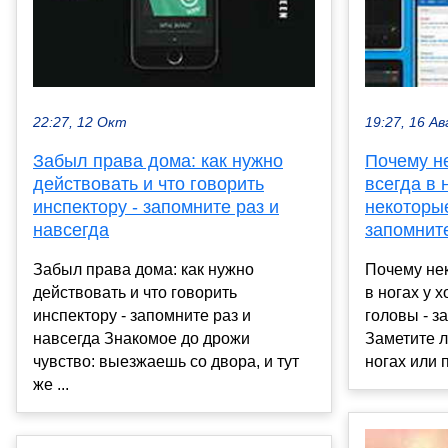
22:27, 12 Окт
19:27, 16 Ав
Забыл права дома: как нужно
Почему н
действовать и что говорить
всегда в 
инспектору - запомните раз и
некоторые
навсегда
запомните
Забыл права дома: как нужно
Почему нек
действовать и что говорить
в ногах у 
инспектору - запомните раз и
головы - з
навсегда Знакомое до дрожи
Заметите л
чувство: выезжаешь со двора, и тут
ногах или п
же ...