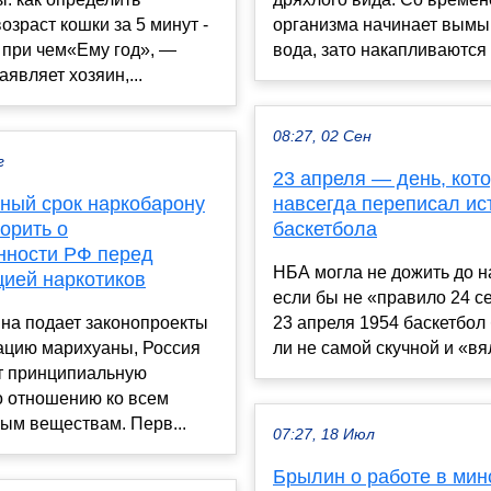
озраст кошки за 5 минут -
организма начинает вымы
и при чем«Ему год», —
вода, зато накапливаются .
аявляет хозяин,...
08:27, 02 Сен
г
23 апреля — день, кот
ный срок наркобарону
навсегда переписал и
орить о
баскетбола
нности РФ перед
НБА могла не дожить до н
цией наркотиков
если бы не «правило 24 с
на подает законопроекты
23 апреля 1954 баскетбол
зацию марихуаны, Россия
ли не самой скучной и «вял
т принципиальную
о отношению ко всем
ым веществам. Перв...
07:27, 18 Июл
Брылин о работе в мин