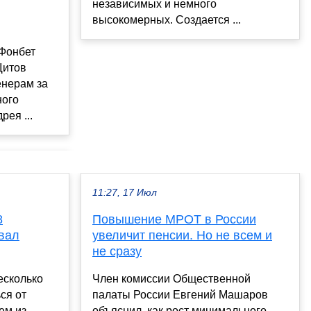
независимых и немного
высокомерных. Создается ...
Фонбет
Щитов
енерам за
ного
ея ...
11:27, 17 Июл
8
Повышение МРОТ в России
звал
увеличит пенсии. Но не всем и
не сразу
есколько
Член комиссии Общественной
ся от
палаты России Евгений Машаров
ем из
объяснил, как рост минимального