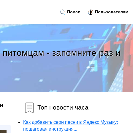
Поиск
Пользователям
ь питомцам - запомните раз и
 и
Топ новости часа
Как добавить свои песни в Яндекс Музыку:
пошаговая инструкция...