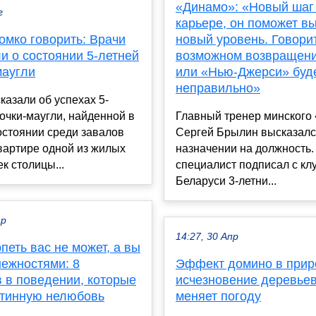
«Динамо»: «Новый шаг
г
карьере, он поможет в
омко говорить: Врачи
новый уровень. Говори
и о состоянии 5-летней
возможном возвращен
маугли
или «Нью-Джерси» буде
неправильно»
казали об успехах 5-
очки-маугли, найденной в
Главный тренер минского
остоянии среди завалов
Сергей Брылин высказалс
вартире одной из жилых
назначении на должность.
к столицы...
специалист подписал с кл
Беларуси 3-летни...
ар
14:27, 30 Апр
петь вас не может, а вы
нежностями: 8
Эффект домино в приро
 в поведении, которые
исчезновение деревьев
тинную нелюбовь
меняет погоду