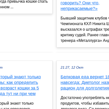
егда привычка кошки спать
говорить? Они что,
нном ...
неприкасаемые?»
Бывший защитник клубов 
Чемпионата КХЛ Никита 
высказался о штрафах тр
критику судей. Ранее глав
тренера «Металлурга» Андр
кт
21:27, 12 Окт
оторый знают только
Белковая еда вернет 1
ы: как определить
навсегда: Диетолог на
возраст кошки за 5
рацион для долголетия
ода тут ни при чем
Достаточно употреблять н
торый знают только
продуктов, чтобы избавить
: как определить
дряхлого вида. Со времен