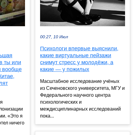
00:27, 10 Июл
Психологи впервые выяснили,
какие виртуальные пейзажи
льшая
снимут стресс у молодёжи, а
в ты или
какие — у пожилых
ом вообще
Китае,
Масштабное исследование учёных
лят
из Сеченовского университета, МГУ и
Федерального научного центра
психологических и
я
междисциплинарных исследований
олонизации
пока...
ми. «Это я
отел ничего