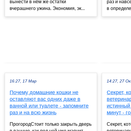
вынести в нём же остатки
раз и навс
вчерашнего ужина. Экономия, эк...
в определе
16:27, 17 Мар
14:27, 27 О
Почему домашние кошки не
Секрет, к
оставляют вас одних даже в
ветеринар
ванной или туалете - запомните
истинный 
раз и на всю жизнь
минут - г
ПрогородСтоит только закрыть дверь
Секрет, ко
в ванную, как под ней уже маячит
ветеринары