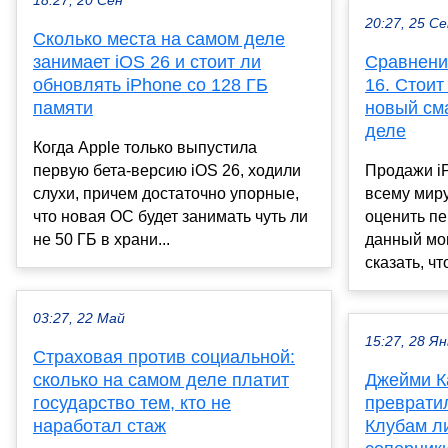
18:27, 20 Сен
20:27, 25 С
Сколько места на самом деле
занимает iOS 26 и стоит ли
Сравнение
обновлять iPhone со 128 ГБ
16. Стоит
памяти
новый см
деле
Когда Apple только выпустила
первую бета-версию iOS 26, ходили
Продажи iP
слухи, причем достаточно упорные,
всему миру
что новая ОС будет занимать чуть ли
оценить пе
не 50 ГБ в храни...
данный мо
сказать, чт
03:27, 22 Май
15:27, 28 Ян
Страховая против социальной:
сколько на самом деле платит
Джейми К
государство тем, кто не
превратил
наработал стаж
Клубам ли