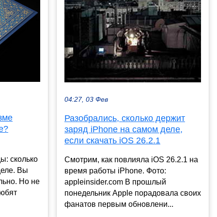
04:27, 03 Фев
зме
Разобрались, сколько держит
е?
заряд iPhone на самом деле,
если скачать iOS 26.2.1
ы: сколько
Смотрим, как повлияла iOS 26.2.1 на
деле. Вы
время работы iPhone. Фото:
льно. Но не
appleinsider.com В прошлый
любят
понедельник Apple порадовала своих
фанатов первым обновлени...