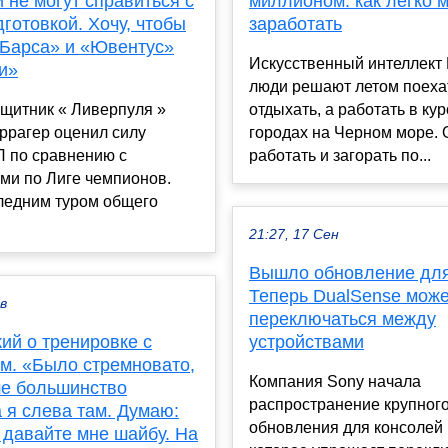
 не могут справиться с
миллионом: как легко 
готовкой. Хочу, чтобы
заработать
«Барса» и «Ювентус»
Искусственный интеллект
и»
люди решают летом поеха
щитник « Ливерпуля »
отдыхать, а работать в ку
ррагер оценил силу
городах на Черном море. 
Л по сравнению с
работать и загорать по...
ми по Лиге чемпионов.
ледним туром общего
21:27, 17 Сен
Вышло обновление для
Теперь DualSense може
ев
переключаться между
ий о тренировке с
устройствами
м. «Было стремновато,
Компания Sony начала
ше большинство
распространение крупног
а я слева там. Думаю:
обновления для консолей
 давайте мне шайбу. На