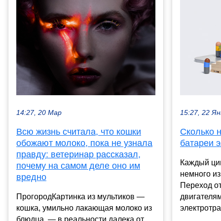
14:27, 20 Мар
15:27, 22 Ян
Всю жизнь считала, что кошки
Сколько 
обожают молоко, пока не узнала
батареи 
правду: ветеринар рассказал,
Каждый ци
почему на самом деле оно им
немного и
вредно
Переход о
ПрогородКартинка из мультиков —
двигателям
кошка, умильно лакающая молоко из
электротра
блюдца, — в реальности далека от