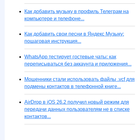
Как добавить музыку в профиль Телеграм на
компьютере и телефоне...
Как добавить свои песни в Яндекс Музыку:
пошаговая инструкция...
WhatsApp тестирует гостевые чаты: как
переписываться без аккаунта и приложения...
Мошенники стали использовать файлы .vcf для
подмены контактов в телефонной книге...
AirDrop в iOS 26.2 получил новый режим для
передачи данных пользователям не в списке
контактов...