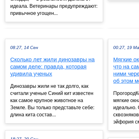
идеала. Ветеринары предупреждают:
привычное угощен...
08:27, 14 Сен
00:27, 19 М
Сколько лет жили динозавры на
Мягкие ок
самом деле: правда, которая
что на са
удивила ученых
ними чере
об этом м
Динозавры жили не так долго, как
считали ученые Синий кит известен
ПрогородКо
как самое крупное животное на
мягкие окн
Земле. Вы только представьте себе:
идеально. 
длина кита состав...
сквозняков
эйфория см