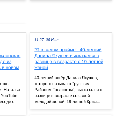
11:27, 06 Июл
"Я в самом прайме". 40-летний
оклонская
Данила Якушев высказался о
де из
разнице в возрасте с 19-летней
ь в новом
женой
40-летний актёр Данила Якушев,
 экс-
которого называют "русским
яя Наталья
Райаном Гослингом", высказался о
й YouTube-
разнице в возрасте со своей
еседе с
молодой женой, 19-летней Крист...