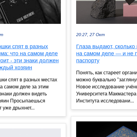
20:27, 27 Окт
кт
Глаза выдают, сколько 
ошки спят в разных
на самом деле — и не 
ма: что на самом деле
паспорту
тоит - эти знаки должен
аждый хозяин
Понять, как стареет орган
можно буквально "заглянув
ки спят в разных местах
Новое исследование учён
на самом деле за этим
Университета Макмастера
и знаки должен видеть
Института исследовани...
зяин Просыпаешься
т уже дрыхнет...