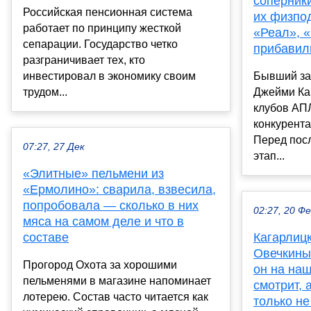
соперники
Российская пенсионная система
их физпод
работает по принципу жесткой
«Реал», 
сепарации. Государство четко
прибавил
разграничивает тех, кто
инвестировал в экономику своим
Бывший за
трудом...
Джейми Ка
клубов АП
конкурента
Перед пос
07:27, 27 Дек
этап...
«Элитные» пельмени из
«Ермолино»: сварила, взвесила,
попробовала — сколько в них
02:27, 20 Ф
мяса на самом деле и что в
составе
Кагарлицк
Овечкины
Прогород Охота за хорошими
он на на
пельменями в магазине напоминает
смотрит, 
лотерею. Состав часто читается как
только не