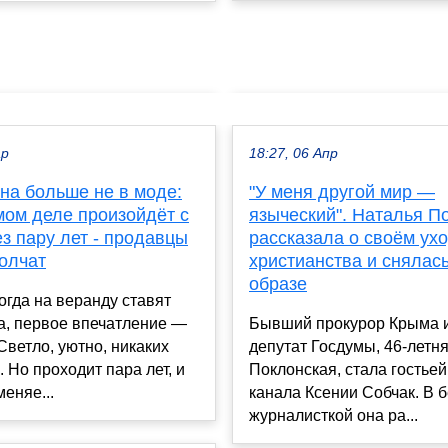
ар
18:27, 06 Апр
на больше не в моде:
"У меня другой мир —
мом деле произойдёт с
языческий". Наталья П
з пару лет - продавцы
рассказала о своём ухо
олчат
христианства и снялас
образе
гда на веранду ставят
а, первое впечатление —
Бывший прокурор Крыма и
Светло, уютно, никаких
депутат Госдумы, 46-летн
. Но проходит пара лет, и
Поклонская, стала гостье
еняе...
канала Ксении Собчак. В б
журналисткой она ра...