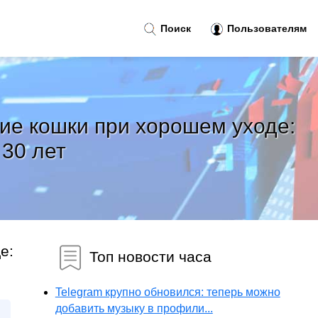
Поиск
Пользователям
ие кошки при хорошем уходе:
 30 лет
е:
Топ новости часа
Telegram крупно обновился: теперь можно
добавить музыку в профили...