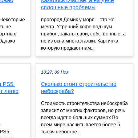
можно
Казалось счастье, а на деле
сплошные проблемы
 Некоторые
прогород Домик у моря – это же
ть не
мечта. Утренний кофе под шум
рортных
прибоя, закаты свои, собственные, а
Однако
не из окна многоэтажки. Картинка,
которую продают нам...
10:27, 09 Ноя
 PS5.
Сколько стоит строительство
т легко
небоскреба?
Стоимость строительства небоскреба
зависит от многих факторов, но речь
всегда идет о больших суммах Во
о
всем мире насчитывается более 5
 PS5,
тысяч небоскре...