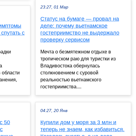
23:27, 01 Мар
Статус на бумаге — провал на
симптомы
деле: почему вьетнамское
спутать с
гостеприимство не выдержало
проверку сервисом
адки
Мечта о безмятежном отдыхе в
тропическом раю для туристки из
а
Владивостока обернулась
 области
столкновением с суровой
анения,
реальностью вьетнамского
гостеприимства....
04:27, 20 Янв
с 50
Купили дом у моря за 3 млн и
с
теперь не знаем, как избавиться.