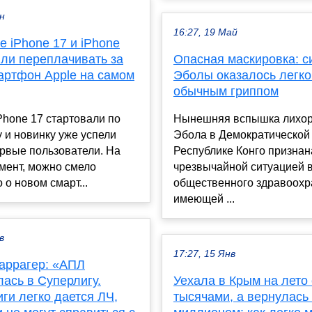
ен
16:27, 19 Май
 iPhone 17 и iPhone
 ли переплачивать за
Опасная маскировка: 
артфон Apple на самом
Эболы оказалось легко 
обычным гриппом
hone 17 стартовали по
Нынешняя вспышка лихор
 и новинку уже успели
Эбола в Демократической
рвые пользователи. На
Республике Конго признан
мент, можно смело
чрезвычайной ситуацией в
о о новом смарт...
общественного здравоохр
имеющей ...
в
17:27, 15 Янв
аррагер: «АПЛ
ась в Суперлигу.
Уехала в Крым на лето 
ги легко дается ЛЧ,
тысячами, а вернулась 