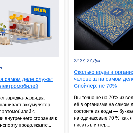
22:27, 27 Дек
в
Сколько воды в органи
человека на самом дел
на самом деле служат
Спойлер: не 70%
электромобилей
Вы точно не на 70% из вод
кл зарядка-разрядка
её в организме на самом 
знашивает аккумулятор
состоите из воды — буква
т автомобилей с
на одинаковые 70 %, как 
и внутреннего сгорания к
писать в интер...
нспорту продолжаетс...