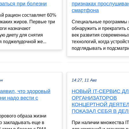
признаках прослушива
заться при болезни
смартфона
й рацион составляет 60%
Специальные программы 
икаких жиров. Первые три
обнаружить и прекратить с
оги назначают
век развития современны
ую диету для снятия
технологий, когда устройс
 поджелудочной же...
подглядывать и подсматри
юн
14:27, 11 Авг
аявил, что здоровый
НОВЫЙ IT-СЕРВИС Д
ни надо вести с
ОРГАНИЗАТОРОВ
КОНЦЕРТНОЙ ДЕЯТЕ
ПОКАЗАЛ СЕБЯ В ДЕЛ
орового образа жизни
о закладывать еще в
При наличии множества I