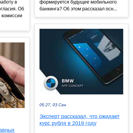
работу в
формируется будущее мобильного
огласия. Об
банкинга? Об этом рассказал осн...
 комиссии
05:27, 03 Сен
Эксперт рассказал, что ожидает
курс рубля в 2019 году
лавных