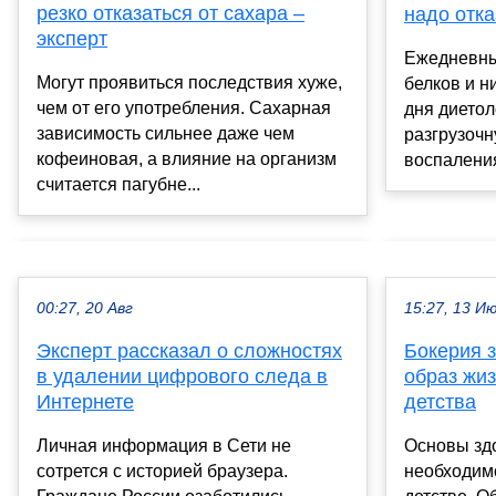
резко отказаться от сахара –
надо отка
эксперт
Ежедневны
Могут проявиться последствия хуже,
белков и н
чем от его употребления. Сахарная
дня диетол
зависимость сильнее даже чем
разгрузочн
кофеиновая, а влияние на организм
воспаления
считается пагубне...
00:27, 20 Авг
15:27, 13 И
Эксперт рассказал о сложностях
Бокерия з
в удалении цифрового следа в
образ жиз
Интернете
детства
Личная информация в Сети не
Основы зд
сотрется с историей браузера.
необходим