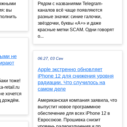
ложными
Рядом с названиями Telegram-
ия: вы
каналов всё чаще появляются
аполнить
разные значки: синие галочки,
звёздочки, буквы «А+» и даже
красные метки SCAM. Одни говорят
о...
рыми не
06:27, 03 Сен
бирают
Apple экстренно обновляет
iPhone 12 для снижения уровня
баки тоже!
радиации. Что случилось на
-retail.ru
самом деле
не хочется
д дождём.
Американская компания заявила, что
выпустит новое программное
обеспечение для всех iPhone 12 в
Евросоюзе. Прошивка снизит
уровень радиоизлучения и пр...