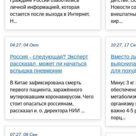
Граждане России озаботились
детстве. О
личной информацией, которая
Новости с
остается после выхода в Интернет.
внештатны
Н...
хир...
04:27, 04 Окт
10:27, 17 С
Россия - следующая? Эксперт
Вместо ди
рассказал, может ли начаться
выяснила,
вспышка пневмонии
для поху
В Китае зафиксирована смерть
Минус 3 кг
первого пациента, заражённого
обеспечено
мутировавшим коронавирусом. Чего
метаболизм
стоит опасаться россиянам,
организму 
рассказал и. о. директора НИИ ...
важно 4-5 
порц...
07:27, 09 Сен