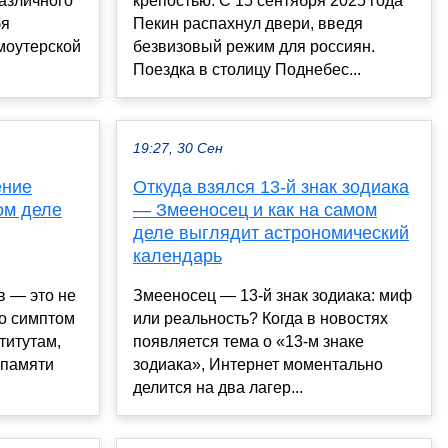
различного
крепостью. С 15 сентября 2025 года
бя
Пекин распахнул двери, введя
моутерской
безвизовый режим для россиян.
Поездка в столицу Поднебес...
19:27, 30 Сен
ение
Откуда взялся 13-й знак зодиака
ом деле
— Змееносец и как на самом
деле выглядит астрономический
календарь
в — это не
Змееносец — 13-й знак зодиака: миф
то симптом
или реальность? Когда в новостях
титутам,
появляется тема о «13-м знаке
 памяти
зодиака», Интернет моментально
делится на два лагер...