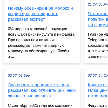
21:27, 03 Ян
Почему обезжиренное молоко и
кефир вреднее жирного,
Что тако
рассказал эксперт
попытки в
ли с ними
0% жиров в молочной продукции
повышают риск инсульта и инфаркта.
Главное у
При правильном питании
Telegram з
рекомендуют заменить жирную
кроссплатф
молочку на обезжиренную. Якобы
что с како
эт...
зашли в сво
02:27, 06 Фев
07:27, 24 С
Два простых правила: эксперт
Коньки ес
рассказал, как отличить обычный
Плющенко
звонок от мошенника
в травмо
С сентября 2025 года все компании
Фигуристы 