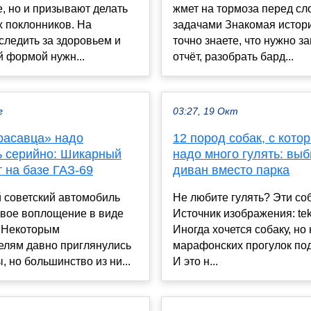
е, но и призывают делать
жмет на тормоза перед с
х поклонников. На
задачами Знакомая истор
следить за здоровьем и
точно знаете, что нужно з
 формой нужн...
отчёт, разобрать бард...
г
03:27, 19 Окт
красавца» надо
12 пород собак, с кото
ь серийно: Шикарный
надо много гулять: вы
 на базе ГАЗ-69
диван вместо парка
 советский автомобиль
Не любите гулять? Эти со
овое воплощение в виде
Источник изображения: teka
. Некоторым
Иногда хочется собаку, но 
елям давно приглянулись
марафонских прогулок по
, но большинство из ни...
И это н...