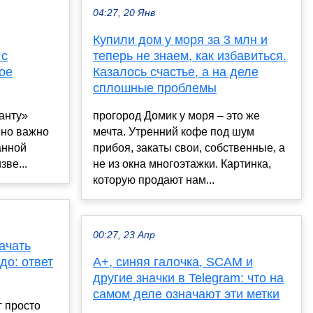
04:27, 20 Янв
Купили дом у моря за 3 млн и
 с
теперь не знаем, как избавиться.
ое
Казалось счастье, а на деле
сплошные проблемы
анту»
прогород Домик у моря – это же
 но важно
мечта. Утренний кофе под шум
анной
прибоя, закаты свои, собственные, а
зве...
не из окна многоэтажки. Картинка,
которую продают нам...
00:27, 23 Апр
ачать
до: ответ
А+, синяя галочка, SCAM и
другие значки в Telegram: что на
самом деле означают эти метки
г просто