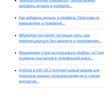
Telegram крупно обновился: теперь можно
добавить музыку в профили...
Как добавить музыку в профиль Телеграм на
компьютере и телефоне...
WhatsApp тестирует гостевые чаты: как
переписываться без аккаунта и приложения...
Мошенники стали использовать файлы .vcf для
подмены контактов в телефонной книге...
AirDrop в iOS 26.2 получил новый режим для
передачи данных пользователям не в списке
контактов...