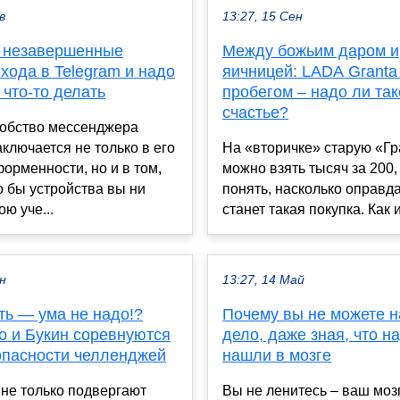
в
13:27, 15 Сен
е незавершенные
Между божьим даром и
хода в Telegram и надо
яичницей: LADA Granta
 что-то делать
пробегом – надо ли так
счастье?
добство мессенджера
аключается не только в его
На «вторичке» старую «Гр
орменности, но и в том,
можно взять тысяч за 200,
го бы устройства вы ни
понять, насколько оправд
ю уче...
станет такая покупка. Как и
ен
13:27, 14 Май
ть — ума не надо!?
Почему вы не можете н
 и Букин соревнуются
дело, даже зная, что на
опасности челленджей
нашли в мозге
не только подвергают
Вы не ленитесь – ваш моз