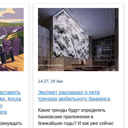
14:27, 29 Авг
аставить
Эксперт рассказал о пяти
ки. Когда
трендах мобильного банкинга
у
Какие тренды будут определять
ата
банковские приложения в
принуждать
ближайшие годы? И как уже сейчас