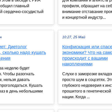
б этом в беседе с РИА
для компаний и агентств 
ообщил главный
профиля, обращает на се
й сердечно-сосудистый
внимание отставание про
и концертной индустр...
ен
10:27, 25 Май
ет: Диетолог
Конфискация или спас
 сколько надо кушать
экономики? Что на сам
дения
происходит с вашими
накоплениями
 за неделю будет
. Чтобы разогнать
Слухи о заморозке вкладо
, нельзя давать
просто шум в соцсетях. Э
проголодаться. Кушать
глубокого недоверия к инс
раз в день небольшими
прошитого в генетической
нации. Когда ...