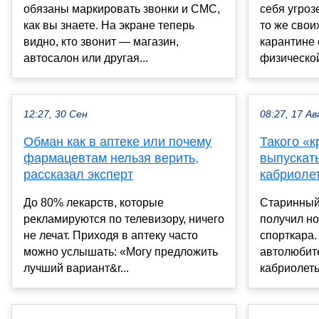
обязаны маркировать звонки и СМС,
себя угроз
как вы знаете. На экране теперь
то же свои
видно, кто звонит — магазин,
карантине 
автосалон или другая...
физической
12:27, 30 Сен
08:27, 17 Ав
Обман как в аптеке или почему
Такого «
фармацевтам нельзя верить,
выпускат
рассказал эксперт
кабриолет
До 80% лекарств, которые
Старинный
рекламируются по телевизору, ничего
получил н
не лечат. Приходя в аптеку часто
спорткара
можно услышать: «Могу предложить
автолюбит
лучший вариант&r...
кабриолеты