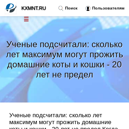
KXMNT.RU
Поиск
Пользователям
☰
Новости
»
Ученые подсчитали: сколько
Тренды новостей
»
лет максимум могут прожить
домашние коты и кошки - 20
Рубрики
»
лет не предел
Правила
»
Контакт
»
Ученые подсчитали: сколько лет
максимум могут прожить домашние
коты и кошки - 20 лет не предел Когда