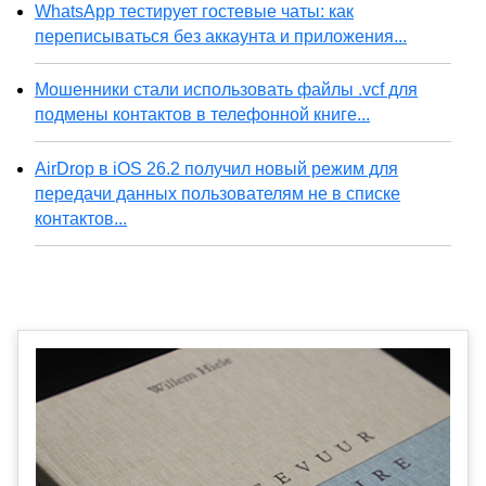
WhatsApp тестирует гостевые чаты: как
переписываться без аккаунта и приложения...
Мошенники стали использовать файлы .vcf для
подмены контактов в телефонной книге...
AirDrop в iOS 26.2 получил новый режим для
передачи данных пользователям не в списке
контактов...