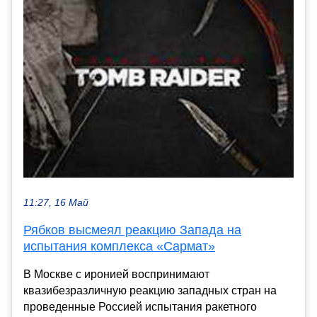
11:27, 16 Май
Рябков высмеял реакцию Запада на
испытания комплекса «Сармат»
В Москве с иронией воспринимают
квазибезразличную реакцию западных стран на
проведенные Россией испытания ракетного