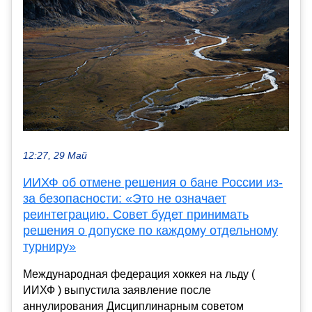
12:27, 29 Май
ИИХФ об отмене решения о бане России из-
за безопасности: «Это не означает
реинтеграцию. Совет будет принимать
решения о допуске по каждому отдельному
турниру»
Международная федерация хоккея на льду (
ИИХФ ) выпустила заявление после
аннулирования Дисциплинарным советом