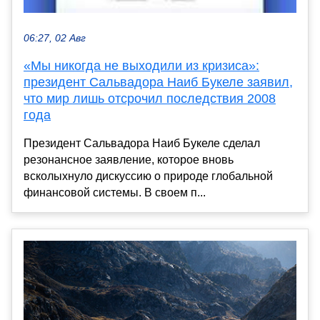
06:27, 02 Авг
«Мы никогда не выходили из кризиса»:
президент Сальвадора Наиб Букеле заявил,
что мир лишь отсрочил последствия 2008
года
Президент Сальвадора Наиб Букеле сделал
резонансное заявление, которое вновь
всколыхнуло дискуссию о природе глобальной
финансовой системы. В своем п...