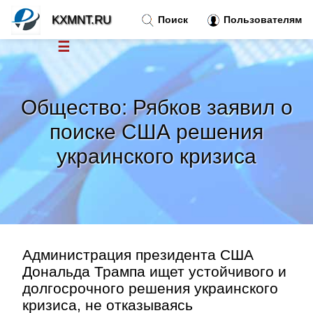
KXMNT.RU
Поиск
Пользователям
☰
Новости
»
Общество: Рябков заявил о
Тренды новостей
»
поиске США решения
украинского кризиса
Рубрики
»
Правила
»
Контакт
»
Администрация президента США
Дональда Трампа ищет устойчивого и
долгосрочного решения украинского
кризиса, не отказываясь