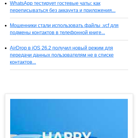
WhatsApp тестирует гостевые чаты: как
переписываться без аккаунта и приложения...
Мошенники стали использовать файлы .vcf для
подмены контактов в телефонной книге...
AirDrop в iOS 26.2 получил новый режим для
передачи данных пользователям не в списке
контактов...