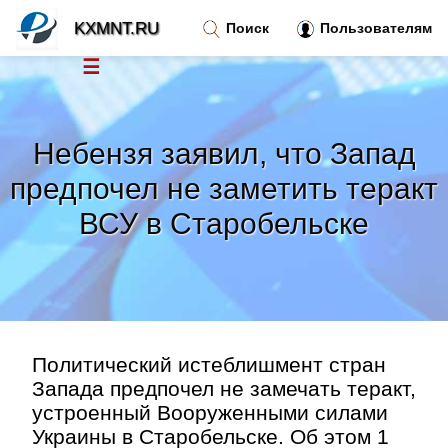
KXMNT.RU
Поиск
Пользователям
☰
Новости
»
Небензя заявил, что Запад
Тренды новостей
»
предпочел не заметить теракт
ВСУ в Старобельске
Рубрики
»
Правила
»
Контакт
»
Политический истеблишмент стран
Запада предпочел не замечать теракт,
устроенный Вооруженными силами
Украины в Старобельске. Об этом 1