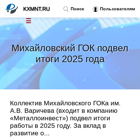
KXMNT.RU
Поиск
Пользователям
☰
Новости
»
Михайловский ГОК подвел
Тренды новостей
»
итоги 2025 года
Рубрики
»
Правила
»
Коллектив Михайловского ГОКа им.
Контакт
»
А.В. Варичева (входит в компанию
«Металлоинвест») подвел итоги
работы в 2025 году. За вклад в
развитие о...