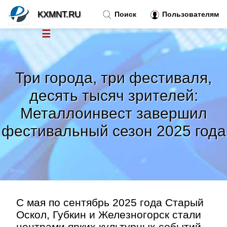
KXMNT.RU
Поиск
Пользователям
☰
Новости
»
Три города, три фестиваля,
Тренды новостей
»
десять тысяч зрителей:
Металлоинвест завершил
Рубрики
»
фестивальный сезон 2025 года
Правила
»
Контакт
»
С мая по сентябрь 2025 года Старый
Оскол, Губкин и Железногорск стали
центрами ярких культурных событий.