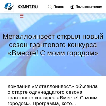
KXMNT.RU
Поиск
Пользователям
☰
Новости
»
Металлоинвест открыл новый
Тренды новостей
»
сезон грантового конкурса
«Вместе! С моим городом»
Рубрики
»
Правила
»
Контакт
»
Компания «Металлоинвест» объявила
о старте одиннадцатого сезона
грантового конкурса «Вместе! С моим
городом». Программа, кото...