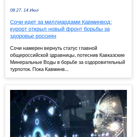
08:27, 14 Июл
Сочи идет за миллиардами Кавминвод:
курорт открыл новый фронт борьбы за
здоровье россиян
Сочи намерен вернуть статус главной
общероссийской здравницы, потеснив Кавказские
Минеральные Воды в борьбе за оздоровительный
турпоток. Пока Кавминв...