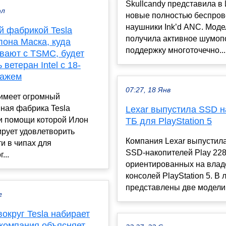
Skullcandy представила в
юл
новые полностью беспро
наушники Ink’d ANC. Моде
й фабрикой Tesla
получила активное шумоп
лона Маска, куда
поддержку многоточечно...
вают с TSMC, будет
 ветеран Intel с 18-
тажем
07:27, 18 Янв
 имеет огромный
ная фабрика Tesla
Lexar выпустила SSD на
ри помощи которой Илон
ТБ для PlayStation 5
рует удовлетворить
Компания Lexar выпустил
и в чипах для
SSD-накопителей Play 228
...
ориентированных на влад
консолей PlayStation 5. В 
представлены две модели с
г
округ Tesla набирает
 компания объясняет