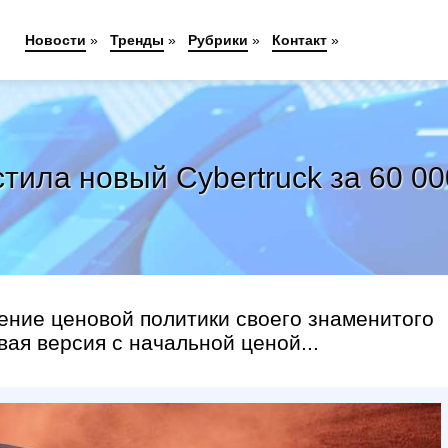
Новости
»
Тренды
»
Рубрики
»
Контакт
»
стила новый Cybertruck за 60 0
ение ценовой политики своего знаменитого
вая версия с начальной ценой...