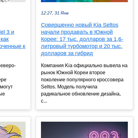
12:27, 31 Янв
Совершенно новый Kia Seltos
el 3 и
начали продавать в Южной
 как
Корее: 17 тыс. долларов за 1,6-
юченные к
литровый турбомотор и 20 тыс.
долларов за гибрид
еверо-
Компания Kia официально вывела на
рынок Южной Кореи второе
ере
поколение популярного кроссовера
 могут
Seltos. Модель получила
ые
радикальное обновление дизайна,
с...