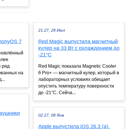
21:27, 29 Июл
monyOS 7
Red Magic выпустила магнитный
кулер на 33 Вт с охлаждением до
бновлённый
-21°C
олее
 ряд
Red Magic показала Magnetic Cooler
ованных на
6 Pro+ — магнитный кулер, который в
...
лабораторных условиях обещает
опустить температуру поверхности
до -21°C. Сейча...
наушники
02:27, 08 Янв
Apple выпустила iOS 26.3 (a).