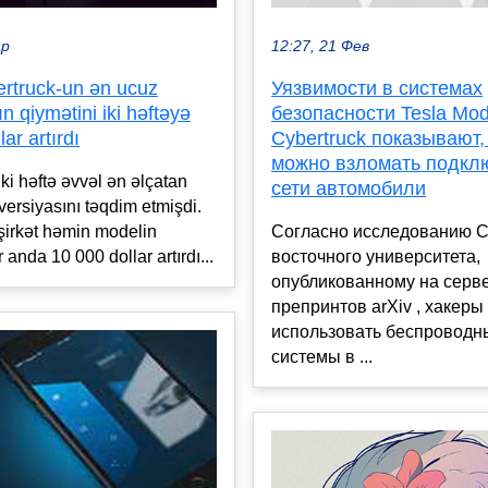
ар
12:27, 21 Фев
ertruck-un ən ucuz
Уязвимости в системах
ın qiymətini iki həftəyə
безопасности Tesla Mod
ar artırdı
Cybertruck показывают,
можно взломать подкл
ki həftə əvvəl ən əlçatan
сети автомобили
versiyasını təqdim etmişdi.
şirkət həmin modelin
Согласно исследованию С
r anda 10 000 dollar artırdı...
восточного университета,
опубликованному на серв
препринтов arXiv , хакеры
использовать беспроводн
системы в ...