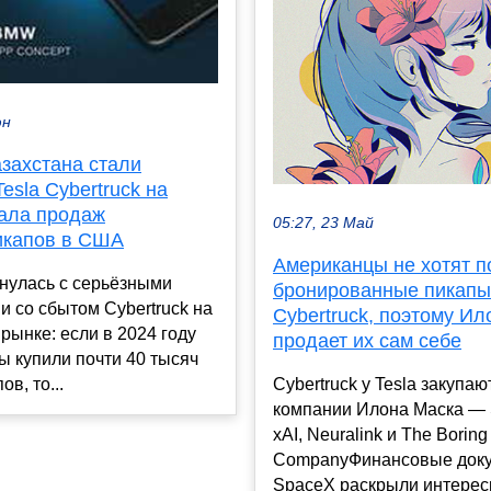
юн
захстана стали
Tesla Cybertruck на
ала продаж
05:27, 23 Май
икапов в США
Американцы не хотят п
кнулась с серьёзными
бронированные пикапы 
 со сбытом Cybertruck на
Cybertruck, поэтому Ил
ынке: если в 2024 году
продает их сам себе
 купили почти 40 тысяч
ов, то...
Cybertruck у Tesla закупаю
компании Илона Маска — 
xAI, Neuralink и The Boring
CompanyФинансовые док
SpaceX раскрыли интересн