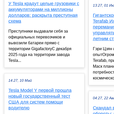
У Tesla крадут целые грузовики с
13:27, 01 И
аккумуляторами на миллионы
долларов: раскрыта преступная
Гигантско
схема
Terafab И
перемани
Преступники выдавали себя за
управлять
официальных перевозчиков и
летним с
вывозили батареи прямо с
территории GigafactoryС декабря
Гэри Цзян
2025 года на территории завода
опытОгром
Tesla...
Terafab, п
Маск плани
потребност
космическог
14:27, 10 Май
Tesla Model Y первой прошла
новый государственный тест
04:27, 22 Ав
США для систем помощи
водителю
Скандал в
обороты: