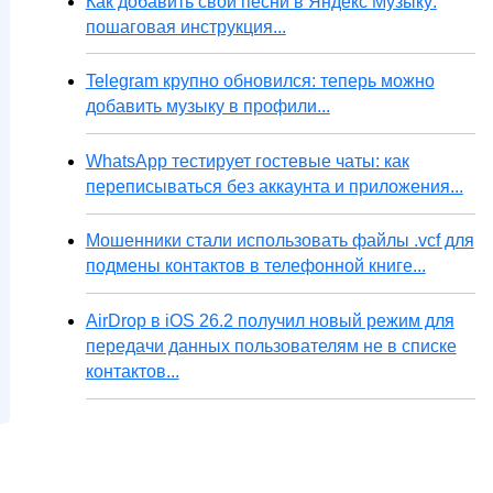
Как добавить свои песни в Яндекс Музыку:
пошаговая инструкция...
Telegram крупно обновился: теперь можно
добавить музыку в профили...
WhatsApp тестирует гостевые чаты: как
переписываться без аккаунта и приложения...
Мошенники стали использовать файлы .vcf для
подмены контактов в телефонной книге...
AirDrop в iOS 26.2 получил новый режим для
передачи данных пользователям не в списке
контактов...