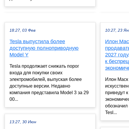
18:27, 03 Фев
10:27, 23 Ян
Tesla выпустила более
Илон Маск
доступную полноприводную
продават
Model Y
2027 году
к беспре
Tesla продолжает снижать порог
экономич
входа для покупки своих
электромобилей, выпуская более
Илон Маск 
доступные версии. Недавно
искусствен
компания представила Model 3 за 29
приведут 
00...
экономичес
обозначил
Tesl...
13:27, 30 Июн