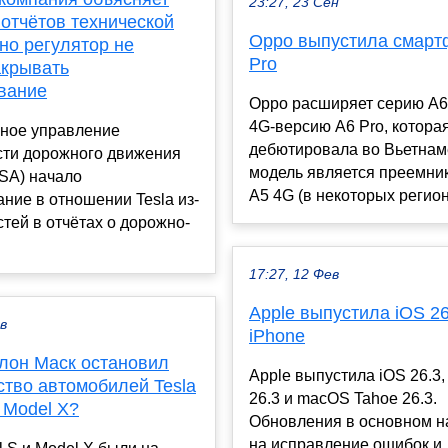
23:27, 23 Сен
отчётов технической
Oppo выпустила смарт
но регулятор не
Pro
акрывать
вание
Oppo расширяет серию A6
4G-версию A6 Pro, котора
ное управление
дебютировала во Вьетнам
сти дорожного движения
модель является преемни
A) начало
A5 4G (в некоторых регион
ние в отношении Tesla из-
стей в отчётах о дорожно-
17:27, 12 Фев
Apple выпустила iOS 26
ев
iPhone
лон Маск остановил
Apple выпустила iOS 26.3
ство автомобилей Tesla
26.3 и macOS Tahoe 26.3.
 Model X?
Обновления в основном 
на исправление ошибок и