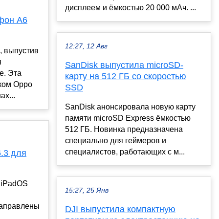
дисплеем и ёмкостью 20 000 мАч. ...
фон A6
12:27, 12 Авг
, выпустив
я
SanDisk выпустила microSD-
е. Эта
карту на 512 ГБ со скоростью
ком Oppo
SSD
ах...
SanDisk анонсировала новую карту
памяти microSD Express ёмкостью
512 ГБ. Новинка предназначена
специально для геймеров и
специалистов, работающих с м...
.3 для
, iPadOS
15:27, 25 Янв
направлены
DJI выпустила компактную