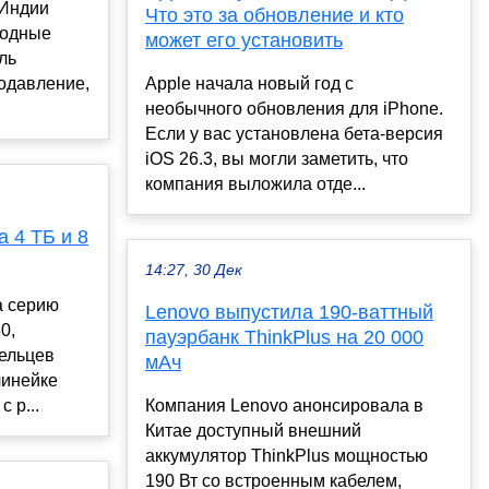
 Индии
Что это за обновление и кто
водные
может его установить
ль
одавление,
Apple начала новый год с
необычного обновления для iPhone.
Если у вас установлена бета-версия
iOS 26.3, вы могли заметить, что
компания выложила отде...
 4 ТБ и 8
14:27, 30 Дек
а серию
Lenovo выпустила 190-ваттный
0,
пауэрбанк ThinkPlus на 20 000
ельцев
мАч
линейке
 р...
Компания Lenovo анонсировала в
Китае доступный внешний
аккумулятор ThinkPlus мощностью
190 Вт со встроенным кабелем,