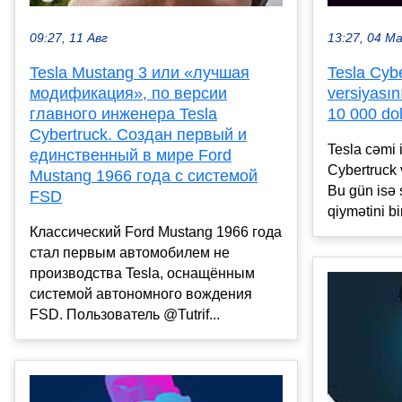
13:27, 04 М
09:27, 11 Авг
Tesla Cyb
Tesla Mustang 3 или «лучшая
versiyasın
модификация», по версии
10 000 doll
главного инженера Tesla
Cybertruck. Создан первый и
Tesla cəmi i
единственный в мире Ford
Cybertruck 
Mustang 1966 года с системой
Bu gün isə 
FSD
qiymətini bi
Классический Ford Mustang 1966 года
стал первым автомобилем не
производства Tesla, оснащённым
системой автономного вождения
FSD. Пользователь @Tutrif...