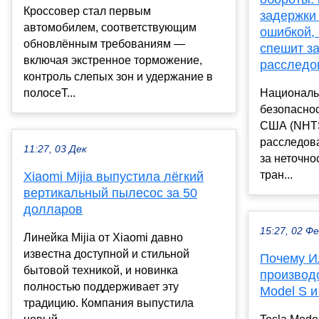
Кроссовер стал первым
задержки 
автомобилем, соответствующим
ошибкой, 
обновлённым требованиям —
спешит з
включая экстренное торможение,
расследо
контроль слепых зон и удержание в
полосеT...
Националь
безопасно
США (NHTS
расследова
11:27, 03 Дек
за неточно
тран...
Xiaomi Mijia выпустила лёгкий
вертикальный пылесос за 50
долларов
15:27, 02 Ф
Линейка Mijia от Xiaomi давно
известна доступной и стильной
Почему И
бытовой техникой, и новинка
производ
полностью поддерживает эту
Model S и
традицию. Компания выпустила