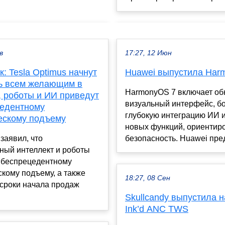
в
17:27, 12 Июн
: Tesla Optimus начнут
Huawei выпустила Har
ь всем желающим в
HarmonyOS 7 включает о
, роботы и ИИ приведут
визуальный интерфейс, б
цедентному
глубокую интеграцию ИИ и
ескому подъему
новых функций, ориентир
заявил, что
безопасность. Huawei пред
ный интеллект и роботы
к беспрецедентному
кому подъему, а также
18:27, 08 Сен
 сроки начала продаж
Skullcandy выпустила 
Ink’d ANC TWS