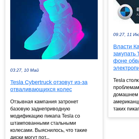
09:27, 11 И
Власти Ка
закупать 
фоне обв
электроп
03:27, 10 Май
Tesla стол
Tesla Cybertruck отзовут из-за
проблемами
отваливающихся колес
домашнем р
американцы
Отзывная кампания затронет
таких пикап
базовую заднеприводную
модификацию пикапа Tesla со
штампованными стальными
колесами. Выяснилось, что такие
диски могут пот...