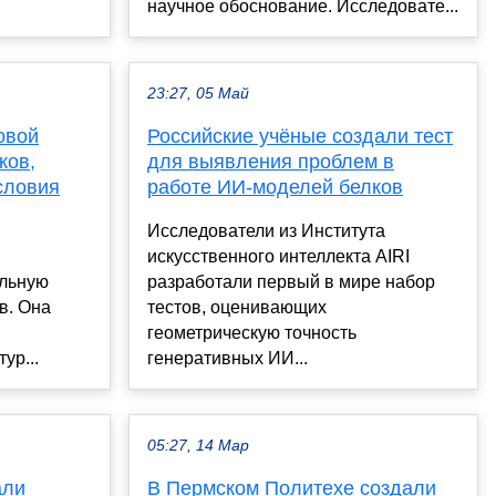
научное обоснование. Исследовате...
23:27, 05 Май
овой
Российские учёные создали тест
ков,
для выявления проблем в
словия
работе ИИ-моделей белков
Исследователи из Института
искусственного интеллекта AIRI
льную
разработали первый в мире набор
в. Она
тестов, оценивающих
геометрическую точность
ур...
генеративных ИИ...
05:27, 14 Мар
али
В Пермском Политехе создали