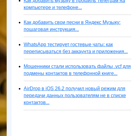
Как добавить музыку в профиль Телеграм на
компьютере и телефоне...
Как добавить свои песни в Яндекс Музыку:
пошаговая инструкция...
WhatsApp тестирует гостевые чаты: как
переписываться без аккаунта и приложения...
Мошенники стали использовать файлы .vcf для
подмены контактов в телефонной книге...
AirDrop в iOS 26.2 получил новый режим для
передачи данных пользователям не в списке
контактов...