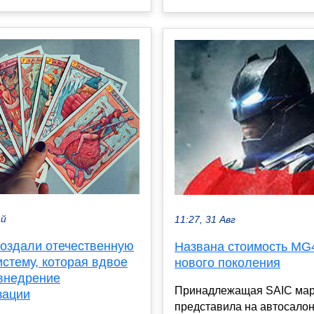
ай
11:27, 31 Авг
оздали отечественную
Названа стоимость MG
стему, которая вдвое
нового поколения
 внедрение
Принадлежащая SAIC ма
зации
представила на автосалон