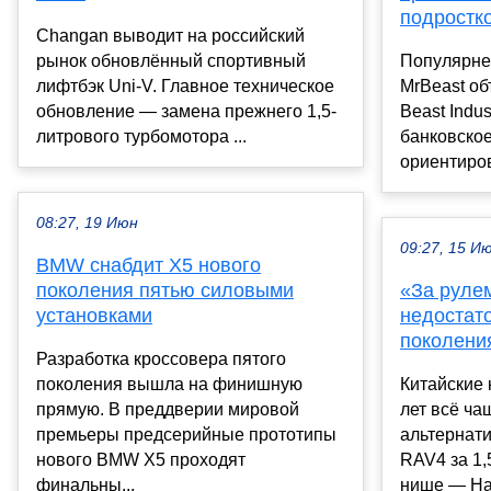
подростко
Changan выводит на российский
рынок обновлённый спортивный
Популярне
лифтбэк Uni-V. Главное техническое
MrBeast об
обновление — замена прежнего 1,5-
Beast Indu
литрового турбомотора ...
банковско
ориентиров
08:27, 19 Июн
09:27, 15 И
BMW снабдит X5 нового
поколения пятью силовыми
«За руле
установками
недостато
поколени
Разработка кроссовера пятого
поколения вышла на финишную
Китайские 
прямую. В преддверии мировой
лет всё ча
премьеры предсерийные прототипы
альтернат
нового BMW X5 проходят
RAV4 за 1,
финальны...
нише — Hav