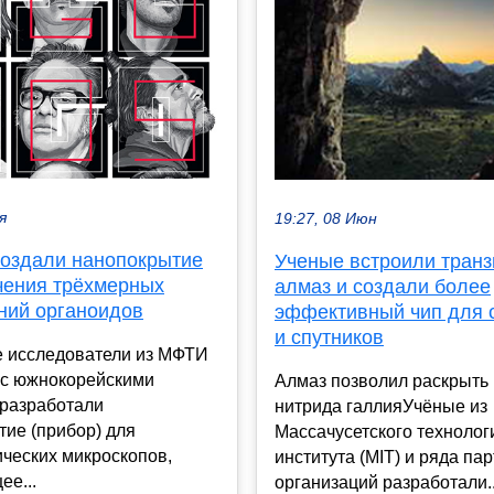
я
19:27, 08 Июн
оздали нанопокрытие
Ученые встроили транз
чения трёхмерных
алмаз и создали более
ний органоидов
эффективный чип для 
и спутников
е исследователи из МФТИ
 с южнокорейскими
Алмаз позволил раскрыть
 разработали
нитрида галлияУчёные из
ие (прибор) для
Массачусетского технолог
ческих микроскопов,
института (MIT) и ряда па
е...
организаций разработали..