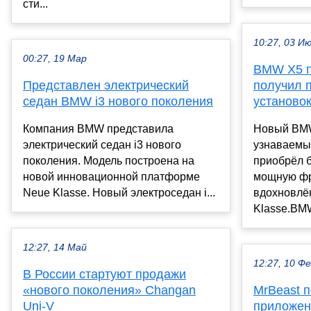
сти...
10:27, 03 И
00:27, 19 Мар
BMW X5 п
Представлен электрический
получил 
седан BMW i3 нового поколения
установо
Компания BMW представила
Новый BMW
электрический седан i3 нового
узнаваемы
поколения. Модель построена на
приобрёл 
новой инновационной платформе
мощную фр
Neue Klasse. Новый электроседан i...
вдохновлё
Klasse.BMW
12:27, 14 Май
12:27, 10 Ф
В России стартуют продажи
«нового поколения» Changan
MrBeast п
Uni-V
приложен