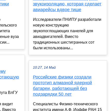
тики
звукоизоляцию, которая сделает
авиарейсы вдвое тише
о
Исследователи ПНИПУ разработали
тельского
новую конструкцию
итета
звукопоглощающих панелей для
ченые вуза
авиадвигателей. Вместо
ии...
традиционных шестигранных сот
были использованы...
10:27, 14 Май
ему
ботающую
Российские физики создали
прототип алмазной ядерной
батареи, работающей без
тута ВлГУ
подзарядки 50 лет
я видит
Специалисты Физико-технического
. Вместо
института имени А.Ф. Иоффе РАН 15