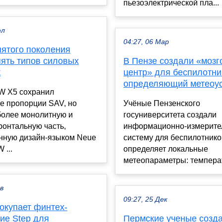
пьезоэлектрической пла...
юл
04:27, 06 Мар
ятого поколения
пять типов силовых
В Пензе создали «мозг
к
центр» для беспилотни
определяющий метеоу
 X5 сохранил
е пропорции SAV, но
Учёные Пензенского
более монолитную и
госуниверситета создали
онтальную часть,
информационно-измерите
нную дизайн-языком Neue
систему для беспилотнико
 ...
определяет локальные
метеопараметры: температ
ев
09:27, 25 Дек
окупает финтех-
ие Step для
Пермские ученые созд