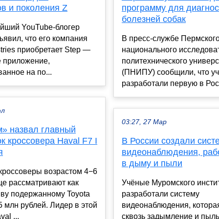
в и поколения Z
программу для диагнос
болезней собак
йший YouTube-блогер
ъявил, что его компания
В пресс-службе Пермског
stries приобретает Step —
национального исследова
е приложение,
политехнического универс
анное на по...
(ПНИПУ) сообщили, что у
разработали первую в Росс
юл
03:27, 27 Мар
м» назвал главный
к кроссовера Haval F7 I
В России создали сист
я
видеонаблюдения, ра
в дыму и пыли
кроссоверы возрастом 4−6
ще рассматривают как
Учёные Муромского инсти
иву подержанному Toyota
разработали систему
5 млн рублей. Лидер в этой
видеонаблюдения, котора
al ...
сквозь задымление и пыль