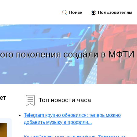
Поиск
Пользователям
ого поколения создали в МФТИ
ет
Топ новости часа
Telegram крупно обновился: теперь можно
добавить музыку в профили...