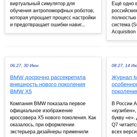
Ещё одно 
виртуальный симулятор для
российски
обучения антропоморфных роботов,
полностью
которая упрощает процесс настройки
система (S
и предотвращает ошибки навиг...
Acquisition
06:27, 30 Июн
08:27, 14 И
BMW досрочно рассекретила
Журнал M
внешность нового поколения
особеннос
BMW X5
поколени
Компания BMW показала первое
В России A
официальное изображение
«кузибен»,
кроссовера X5 нового поколения. Как
букву «е».
оказалось, при оформлении
Q7 читаетс
экстерьера дизайнеры применили
всех версия