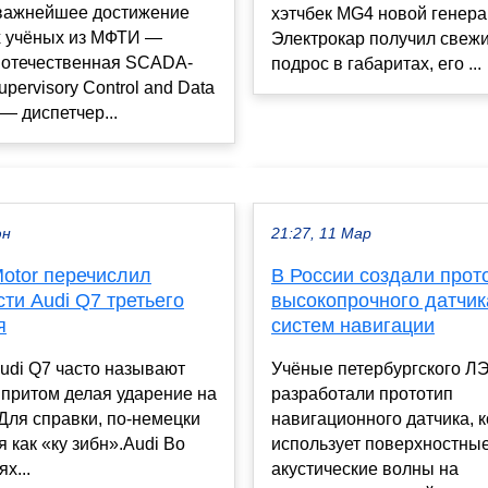
важнейшее достижение
хэтчбек MG4 новой генера
х учёных из МФТИ —
Электрокар получил свежи
 отечественная SCADA-
подрос в габаритах, его ...
upervisory Control and Data
 — диспетчер...
юн
21:27, 11 Мар
otor перечислил
В России создали прот
ти Audi Q7 третьего
высокопрочного датчик
я
систем навигации
udi Q7 часто называют
Учёные петербургского Л
 притом делая ударение на
разработали прототип
 Для справки, по-немецки
навигационного датчика, 
я как «ку зибн».Audi Во
использует поверхностны
х...
акустические волны на