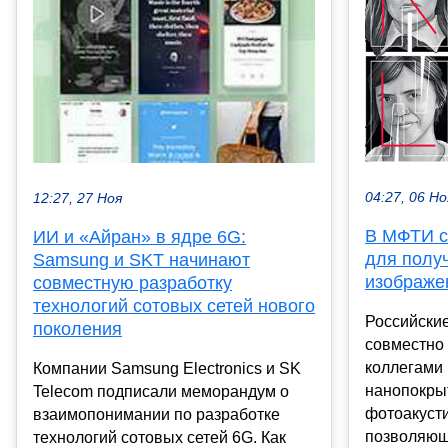
04:27, 06 Но
12:27, 27 Ноя
В МФТИ с
ИИ и «Айран» в ядре 6G:
для полу
Samsung и SKT начинают
изображе
совместную разработку
технологий сотовых сетей нового
Российски
поколения
совместно
коллегами
Компании Samsung Electronics и SK
нанопокрыт
Telecom подписали меморандум о
фотоакусти
взаимопонимании по разработке
позволяюще
технологий сотовых сетей 6G. Как