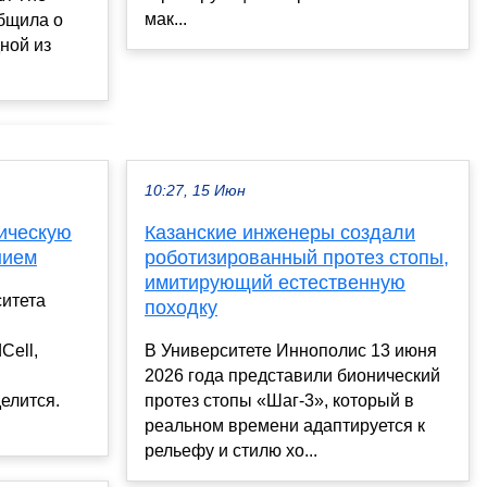
мак...
общила о
ной из
10:27, 15 Июн
ическую
Казанские инженеры создали
нием
роботизированный протез стопы,
имитирующий естественную
ситета
походку
Cell,
В Университете Иннополис 13 июня
2026 года представили бионический
елится.
протез стопы «Шаг-3», который в
реальном времени адаптируется к
рельефу и стилю хо...