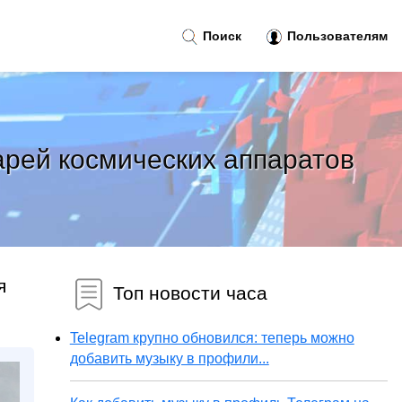
Поиск
Пользователям
арей космических аппаратов
я
Топ новости часа
Telegram крупно обновился: теперь можно
добавить музыку в профили...