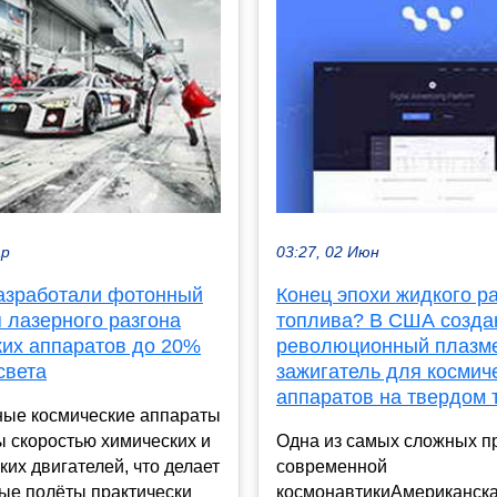
ар
03:27, 02 Июн
азработали фотонный
Конец эпохи жидкого р
 лазерного разгона
топлива? В США созда
ких аппаратов до 20%
революционный плазм
света
зажигатель для космич
аппаратов на твердом 
ые космические аппараты
 скоростью химических и
Одна из самых сложных п
ких двигателей, что делает
современной
ые полёты практически
космонавтикиАмериканска