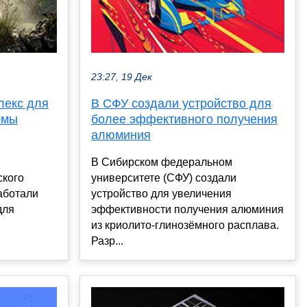
23:27, 19 Дек
лекс для
В СФУ создали устройство для
рмы
более эффективного получения
алюминия
В Сибирском федеральном
ского
университете (СФУ) создали
аботали
устройство для увеличения
для
эффективности получения алюминия
из криолито-глинозёмного расплава.
Разр...