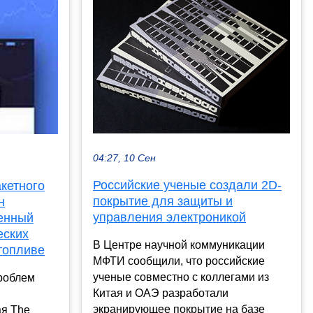
04:27, 10 Сен
Российские ученые создали 2D-
акетного
покрытие для защиты и
н
управления электроникой
енный
еских
В Центре научной коммуникации
топливе
МФТИ сообщили, что российские
ученые совместно с коллегами из
роблем
Китая и ОАЭ разработали
экранирующее покрытие на базе
я The