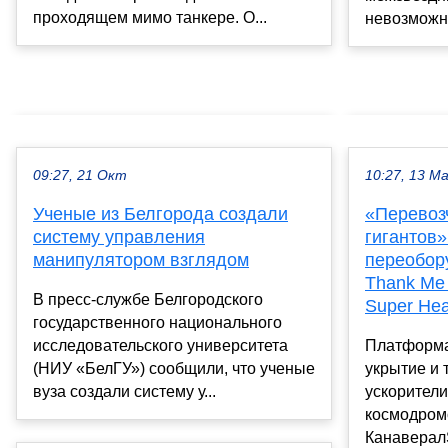
проходящем мимо танкере. О...
невозможны
09:27, 21 Окт
10:27, 13 М
Ученые из Белгорода создали
«Перевоз
систему управления
гигантов»
манипулятором взглядом
переобору
Thank Me 
В пресс-службе Белгородского
Super He
государственного национального
исследовательского университета
Платформа
(НИУ «БелГУ») сообщили, что ученые
укрытие и 
вуза создали систему у...
ускорители
космодром
Канаверал