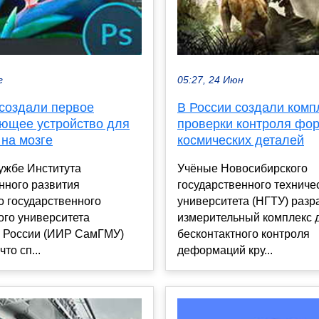
г
05:27, 24 Июн
 создали первое
В России создали комп
ющее устройство для
проверки контроля фо
 на мозге
космических деталей
ужбе Института
Учёные Новосибирского
нного развития
государственного техниче
о государственного
университета (НГТУ) разр
ого университета
измерительный комплекс 
 России (ИИР СамГМУ)
бесконтактного контроля
то сп...
деформаций кру...