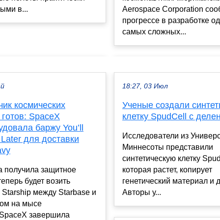
ми в...
Aerospace Corporation со
прогрессе в разработке од
самых сложных...
ай
18:27, 03 Июл
чик космических
Ученые создали синтет
 готов: SpaceX
клетку SpudCell с деле
довала баржу You’ll
Исследователи из Универ
Later для доставки
Миннесоты представили
avy
синтетическую клетку Spud
 получила защитное
которая растет, копирует
теперь будет возить
генетический материал и д
 Starship между Starbase и
Авторы у...
ом на мысе
SpaceX завершила