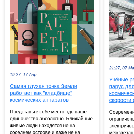
21:27, 07 М
19:27, 17 Апр
Учёные р
Самая глухая точка Земли
парус для
работает как "кладбище"
космичес
космических аппаратов
скорости 
Представьте себе место, где ваше
Современн
одиночество абсолютно. Ближайшие
ограничены
живые люди находятся не на
электричес
соседнем острове и даже не на
межзвёздн