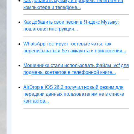
Как добавить музыку в профиль Телеграм на
компьютере и телефоне...
Как добавить свои песни в Яндекс Музыку:
пошаговая инструкция...
WhatsApp тестирует гостевые чаты: как
переписываться без аккаунта и приложения...
Мошенники стали использовать файлы .vcf для
подмены контактов в телефонной книге...
AirDrop в iOS 26.2 получил новый режим для
передачи данных пользователям не в списке
контактов...