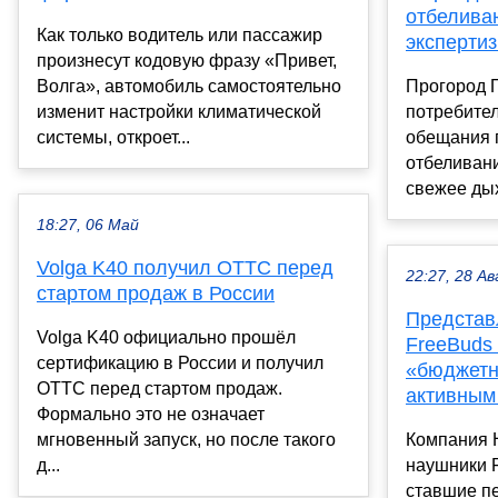
отбеливаю
Как только водитель или пассажир
эксперти
произнесут кодовую фразу «Привет,
Волга», автомобиль самостоятельно
Прогород 
изменит настройки климатической
потребител
системы, откроет...
обещания 
отбеливани
свежее дых
18:27, 06 Май
Volga K40 получил ОТТС перед
22:27, 28 Ав
стартом продаж в России
Предста
Volga K40 официально прошёл
FreeBuds
сертификацию в России и получил
«бюджетн
ОТТС перед стартом продаж.
активным
Формально это не означает
мгновенный запуск, но после такого
Компания 
д...
наушники 
ставшие п