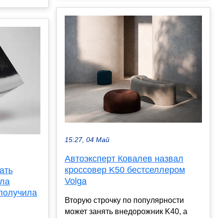
15:27, 04 Май
Автоэксперт Ковалев назвал
кроссовер K50 бестселлером
ать
Volga
ала
 получила
Вторую строчку по популярности
может занять внедорожник K40, а