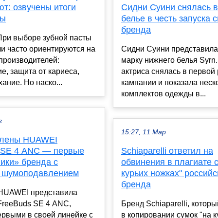
т: озвучены итоги
Сидни Суини снялась 
зы
белье в честь запуска 
бренда
При выборе зубной пасты
и часто ориентируются на
Сидни Суини представила
производителей:
марку нижнего белья Syrn.
е, защита от кариеса,
актриса снялась в первой
ание. Но наско...
кампании и показала неск
комплектов одежды в...
г
15:27, 11 Мар
влены HUAWEI
 SE 4 ANC — первые
Schiaparelli ответил на
ики» бренда с
обвинения в плагиате с
 шумоподавлением
курьих ножках" российс
бренда
HUAWEI представила
FreeBuds SE 4 ANC,
Бренд Schiaparelli, котор
ервыми в своей линейке с
в копировании сумок "на к