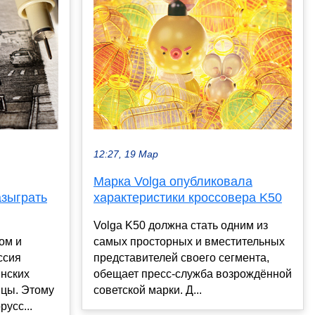
12:27, 19 Мар
Марка Volga опубликовала
азыграть
характеристики кроссовера K50
Volga K50 должна стать одним из
ом и
самых просторных и вместительных
ссия
представителей своего сегмента,
инских
обещает пресс-служба возрождённой
ицы. Этому
советской марки. Д...
усс...