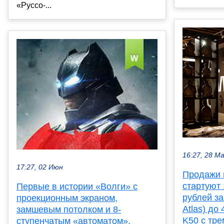
«Руссо-...
16:27, 28 М
17:27, 02 Июн
Продажи 
стартуют 
Первые в истории «Волги» с
рублей за
проекционным экраном,
Atlas) до
замшевым потолком и 8-
K50 с тре
ступенчатым «автоматом».