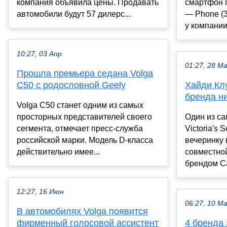
компания объявила цены. Продавать
смартфон 
автомобили будут 57 дилерс...
— Phone (3
у компании 
10:27, 03 Апр
01:27, 28 М
Прошла премьера седана Volga
C50 с родословной Geely
Хайди Кл
бренда н
Volga C50 станет одним из самых
просторных представителей своего
Один из са
сегмента, отмечает пресс-служба
Victoria's 
российской марки. Модель D-класса
вечеринку 
действительно имее...
совместно
брендом Ca
12:27, 16 Июн
06:27, 10 М
В автомобилях Volga появится
фирменный голосовой ассистент
4 бренда 