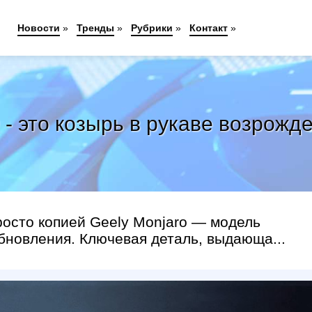
Новости
»
Тренды
»
Рубрики
»
Контакт
»
0 - это козырь в рукаве возрожд
росто копией Geely Monjaro — модель
бновления. Ключевая деталь, выдающа...