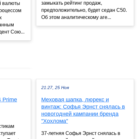
замыкать рейтинг продаж,
й валюты
предположительно, будет седан C50.
роцессом
Об этом аналитическому аге...
к
анным
ент Сою...
21:27, 25 Ноя
 Prime
Меховая шапка, люрекс и
винтаж: Софья Эрнст снялась в
новогодней кампании бренда
"Хохлома"
стикам
ступает
37-летняя Софья Эрнст снялась в