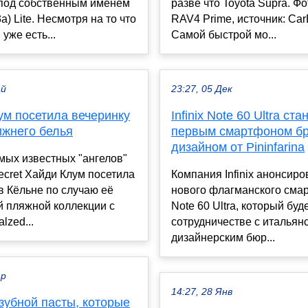
под собственным именем
разве что Toyota Supra. Фо
a) Lite. Несмотря на то что
RAV4 Prime, источник: Ca
уже есть...
Самой быстрой мо...
ай
23:27, 05 Дек
ум посетила вечеринку
Infinix Note 60 Ultra ста
ижнего белья
первым смартфоном бр
дизайном от Pininfarina
мых известных "ангелов"
Secret Хайди Клум посетила
Компания Infinix анонсир
в Кёльне по случаю её
нового флагманского сма
й пляжной коллекции с
Note 60 Ultra, который буд
lzed...
сотрудничестве с итальян
дизайнерским бюр...
ар
14:27, 28 Янв
зубной пасты, которые