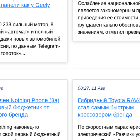
Ослабление национально
панели как у Geely
является закономерным п
приведения ее стоимости 
0 238-сильный мотор, 8-
фундаментально обоснов
ый «автомат» и полный
значениям, отметил презид
дажи новых автомобилей
ссии, по данным Telegram-
топоток»...
кт
00:27, 11 Авг
ен Nothing Phone (3a)
Гибридный Toyota RAV4
ервый бюджетник от
стал самым быстрым
ого бренда
кроссовером бренда
thing наконец-то
По скоростным характери
л свой первый бюджетный
электрический «Равчик» у