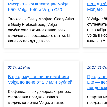
передней 
Раскрыты комплектации Volga
Monjaro
K50, Volga K40 и Volga C50
У Volga K5
Это клоны Geely Monjaro, Geely Atlas
ступенчат
и Geely PrefaceБренд Volga
приводПро
опубликовал комплектации всех
Volga в Ро
моделей для российского рынка. В
канала «Ав
линейку войдут два кро...
02:27, 21 Июн
10:27, 31 О
В продажу пошли автомобили
Представл
Volga по цене от 2,7 млн рублей
Lite — п
лондонск
В официальных дилерских центрах
стартовали продажи нового
Стартап No
модельного ряда Volga, а также
представи