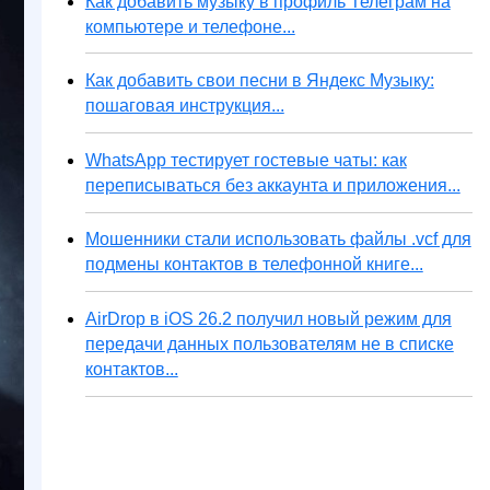
Как добавить музыку в профиль Телеграм на
компьютере и телефоне...
Как добавить свои песни в Яндекс Музыку:
пошаговая инструкция...
WhatsApp тестирует гостевые чаты: как
переписываться без аккаунта и приложения...
Мошенники стали использовать файлы .vcf для
подмены контактов в телефонной книге...
AirDrop в iOS 26.2 получил новый режим для
передачи данных пользователям не в списке
контактов...