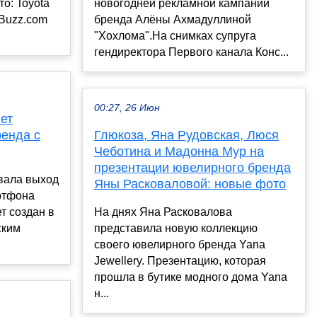
то: Toyota
новогодней рекламной кампании
rBuzz.com
бренда Алёны Ахмадуллиной
"Хохлома".На снимках супруга
гендиректора Первого канала Конс...
00:27, 26 Июн
нет
енда с
Глюкоза, Яна Рудовская, Люся
Чеботина и Мадонна Мур на
презентации ювелирного бренда
овала выход
Яны Расковаловой: новые фото
ртфона
ет создан в
На днях Яна Расковалова
ским
представила новую коллекцию
своего ювелирного бренда Yana
Jewellery. Презентацию, которая
прошла в бутике модного дома Yana
н...