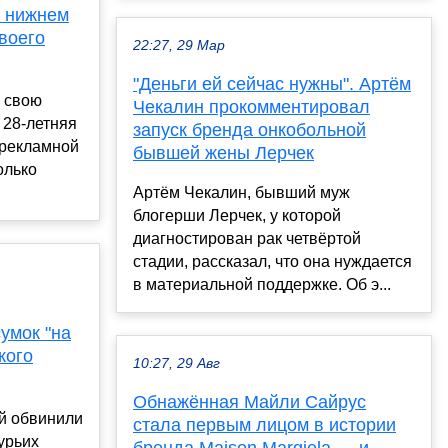
в нижнем
своего
22:27, 29 Мар
"Деньги ей сейчас нужны". Артём
 свою
Чекалин прокомментировал
 28-летняя
запуск бренда онкобольной
 рекламной
бывшей жены Лерчек
олько
Артём Чекалин, бывший муж
блогерши Лерчек, у которой
диагностирован рак четвёртой
стадии, рассказал, что она нуждается
в материальной поддержке. Об э...
умок "на
кого
10:27, 29 Авг
Обнажённая Майли Сайрус
ый обвинили
стала первым лицом в истории
урьих
бренда Maison Margiela — и