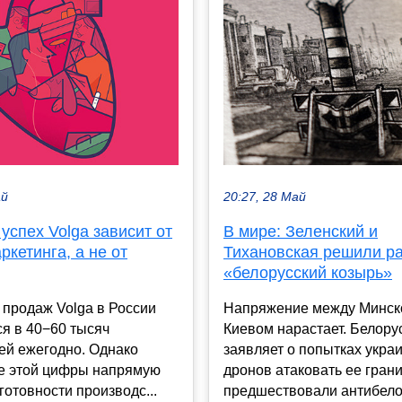
ай
20:27, 28 Май
 успех Volga зависит от
В мире: Зеленский и
ркетинга, а не от
Тихановская решили р
«белорусский козырь»
продаж Volga в России
Напряжение между Минск
я в 40−60 тысяч
Киевом нарастает. Белору
ей ежегодно. Однако
заявляет о попытках укра
е этой цифры напрямую
дронов атаковать ее гран
 готовности производс...
предшествовали антибелор