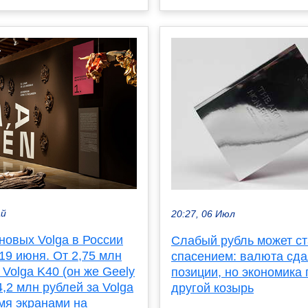
ай
20:27, 06 Июл
новых Volga в России
Слабый рубль может ст
19 июня. От 2,75 млн
спасением: валюта сд
 Volga K40 (он же Geely
позиции, но экономика
 4,2 млн рублей за Volga
другой козырь
мя экранами на