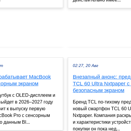
кт
02:27, 20 Авг
зрабатывает MacBook
Внезапный анонс: пре
нсорным экраном
TCL 60 Ultra Nxtpaper 
безопасным экраном
утбук с OLED-дисплеем и
ыйдет в 2026–2027 году
Бренд TCL по-тихому пре
вит к выпуску первую
новый смартфон TCL 60 Ul
cBook Pro с сенсорным
Nxtpaper. Компания раскр
о данным Bl...
и характеристики устройст
покупки он пока нед...