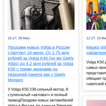
16:27, 28 Май
12:27, 19 М
Продажи новых Volga в России
Марка Vo
стартуют 19 июня. От 2,75 млн
характер
рублей за Volga K40 (он же Geely
Volga K50 
Atlas) до 4,2 млн рублей за Volga
самых про
K50 с тремя экранами на
представит
передней панели как у Geely
обещает п
Monjaro
советской м
У Volga K50 238-сильный мотор, 8-
ступенчатый «автомат» и полный
приводПродажи новых автомобилей
Volga в России, по данным Telegram-