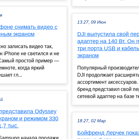
ев
13:27, 09 Июн
йфоне снимать видео с
ным экраном
DJI выпустила свой пе
адаптер на 140 Вт. Он 
но записать видео так,
три порта USB и кабель
н iPhone не светился и не
экраном
 Самый простой пример —
емноте, когда яркий
Популярный производител
шает гл...
DJI продолжает расширят
ассортимент аксессуаров. 
бренд представил свой п
сетевой адаптер на базе те
ай
представила Odyssey
экраном и режимом 330
18:27, 02 Мар
1,7 тыс.
Бойфренд Лерчек пока
Samsung начала продажи