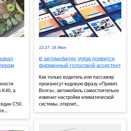
12:27, 16 Июн
азвал
В автомобилях Volga появится
ллером
фирменный голосовой ассистент
Как только водитель или пассажир
рности
произнесут кодовую фразу «Привет,
 K40, а
Волга», автомобиль самостоятельно
изменит настройки климатической
седан C50.
системы, откроет...
е...