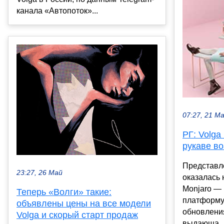
канала «Автопоток»...
07:27, 21 М
РГ: Volga
рукаве в
Представл
23:27, 26 Май
оказалась 
Monjaro — 
Теперь «Волги» такие:
платформу
объявлены цены на все модели
обновления
Volga и скорый старт продаж
выдающа..