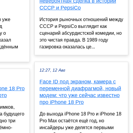
невероятная сделка в истории
СССР и PepsiCo
я уже
История рыночных отношений между
д
СССР и PepsiCo выглядит как
у о
сценарий абсурдистской комедии, но
казал
это чистая правда. В 1989 году
ождённым
газировка оказалась це...
12:27, 12 Авг
Face ID под экраном, камера с
one 18 Pro
переменной диафрагмой, новый
ото
модем: что уже сейчас известно
про iPhone 18 Pro
имков,
а будущего
До выхода iPhone 18 Pro и iPhone 18
дно три
Pro Max остаётся ещё год, но
тёмно-
инсайдеры уже делятся первыми