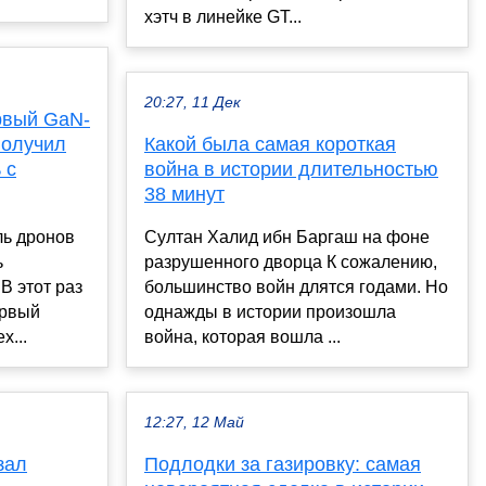
хэтч в линейке GT...
20:27, 11 Дек
рвый GaN-
получил
Какой была самая короткая
 с
война в истории длительностью
38 минут
ь дронов
Султан Халид ибн Баргаш на фоне
ь
разрушенного дворца К сожалению,
В этот раз
большинство войн длятся годами. Но
ервый
однажды в истории произошла
х...
война, которая вошла ...
12:27, 12 Май
зал
Подлодки за газировку: самая