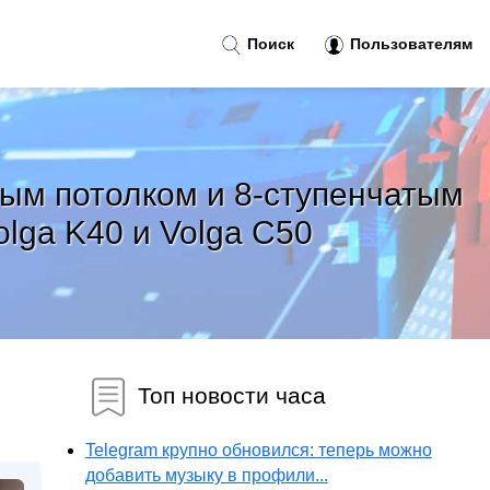
Поиск
Пользователям
ым потолком и 8-ступенчатым
lga K40 и Volga C50
Топ новости часа
Telegram крупно обновился: теперь можно
добавить музыку в профили...