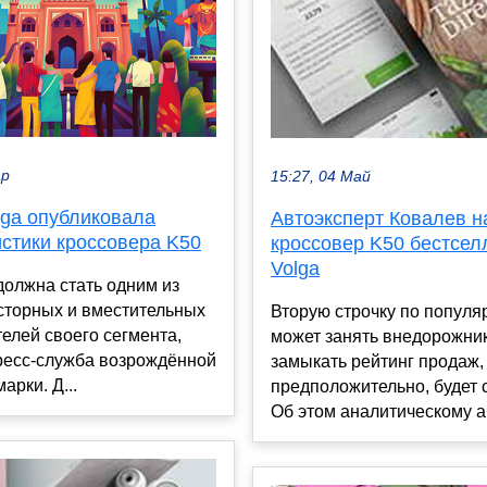
ар
15:27, 04 Май
lga опубликовала
Автоэксперт Ковалев н
истики кроссовера K50
кроссовер K50 бестсе
Volga
должна стать одним из
сторных и вместительных
Вторую строчку по популя
елей своего сегмента,
может занять внедорожник
ресс-служба возрождённой
замыкать рейтинг продаж,
арки. Д...
предположительно, будет 
Об этом аналитическому аг