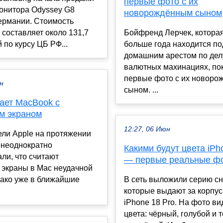
первые фото с их
монитора Odyssey G8
новорождённым сыном
ермании. Стоимость
 составляет около 131,7
Бойфренд Лерчек, котора
й по курсу ЦБ РФ...
больше года находится по
домашним арестом по дел
валютных махинациях, по
первые фото с их новор
ен
сыном. ...
лает MacBook с
м экраном
12:27, 06 Июн
ели Apple на протяжении
 неоднократно
Какими будут цвета iPh
ли, что считают
— первые реальные ф
 экраны в Mac неудачной
нако уже в ближайшие
В сеть выложили серию сн
которые выдают за корпус
iPhone 18 Pro. На фото ви
цвета: чёрный, голубой и 