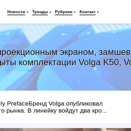
Новости
»
Тренды
»
Рубрики
»
Контакт
»
 проекционным экраном, замшев
ыты комплектации Volga K50, Vo
ely PrefaceБренд Volga опубликовал
 рынка. В линейку войдут два кро...