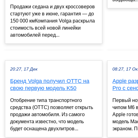
Продажи седана и двух кроссоверов
стартуют уже в июне, гарантия — до
150 000 кмКомпания Volga раскрыла
стоимость всей новой линейки
автомобилей перед...
20:27, 17 Дек
08:27, 17 О
Бренд Volga получил ОТТС на
Apple ра
свою первую модель K50
Pro с се
Отобрение типа транспортного
Первый но
средства (ОТТС) позволяет открыть
чипом M6 в
продажи автомобиля. Из самого
Apple гото
документа известно, что модель
модель Ma
будет оснащена двухлитров...
экраном. П