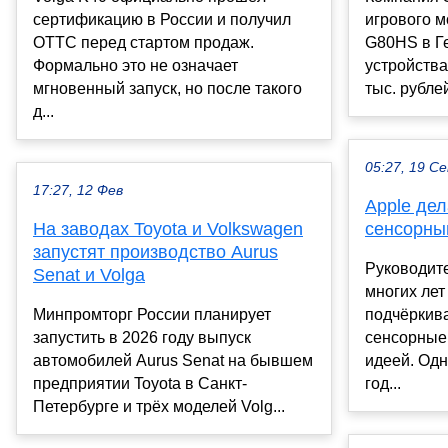
сертификацию в России и получил
игрового 
ОТТС перед стартом продаж.
G80HS в Г
Формально это не означает
устройства
мгновенный запуск, но после такого
тыс. рубле
д...
05:27, 19 С
17:27, 12 Фев
Apple де
На заводах Toyota и Volkswagen
сенсорны
запустят производство Aurus
Руководит
Senat и Volga
многих лет
Минпромторг России планирует
подчёркива
запустить в 2026 году выпуск
сенсорные
автомобилей Aurus Senat на бывшем
идеей. Од
предприятии Toyota в Санкт-
год...
Петербурге и трёх моделей Volg...