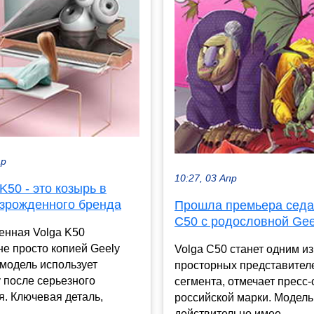
ар
10:27, 03 Апр
 K50 - это козырь в
озрожденного бренда
Прошла премьера седа
C50 с родословной Gee
енная Volga K50
не просто копией Geely
Volga C50 станет одним и
модель использует
просторных представител
 после серьезного
сегмента, отмечает пресс
. Ключевая деталь,
российской марки. Модель
.
действительно имее...