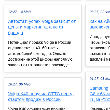
12:27, 14 Май
03:27, 22 Ф
Автостат: успех Volga зависит от
Как на А
цены и маркетинга, а не от
выключен
бренда
Иногда нуж
Потенциал продаж Volga в России
чтобы экра
оценивается в 40−60 тысяч
отвлекал.
автомобилей ежегодно. Однако
съемка в т
достижение этой цифры напрямую
дисплей ме
зависит от готовности производс...
01:27, 01 М
18:27, 06 Май
Samsung 
Volga K40 получил ОТТС перед
G8 с 6K-
стартом продаж в России
Гц за ₽13
Volga K40 официально прошёл
Компания 