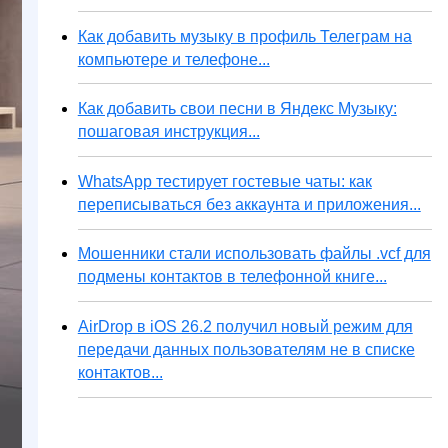
Как добавить музыку в профиль Телеграм на
компьютере и телефоне...
Как добавить свои песни в Яндекс Музыку:
пошаговая инструкция...
WhatsApp тестирует гостевые чаты: как
переписываться без аккаунта и приложения...
Мошенники стали использовать файлы .vcf для
подмены контактов в телефонной книге...
AirDrop в iOS 26.2 получил новый режим для
передачи данных пользователям не в списке
контактов...