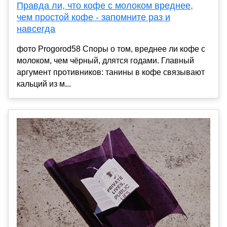
Правда ли, что кофе с молоком вреднее,
чем простой кофе - запомните раз и
навсегда
фото Progorod58 Споры о том, вреднее ли кофе с
молоком, чем чёрный, длятся годами. Главный
аргумент противников: танины в кофе связывают
кальций из м...