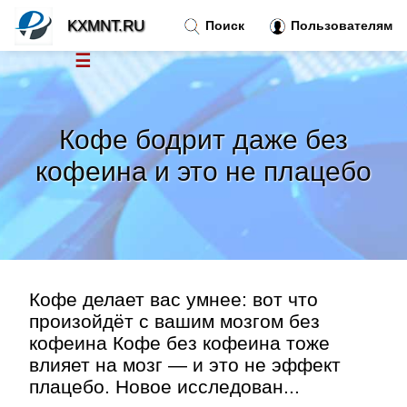
KXMNT.RU
Поиск
Пользователям
☰
Новости
»
Кофе бодрит даже без
Тренды новостей
»
кофеина и это не плацебо
Рубрики
»
Правила
»
Кофе делает вас умнее: вот что
Контакт
»
произойдёт с вашим мозгом без
кофеина Кофе без кофеина тоже
влияет на мозг — и это не эффект
плацебо. Новое исследован...