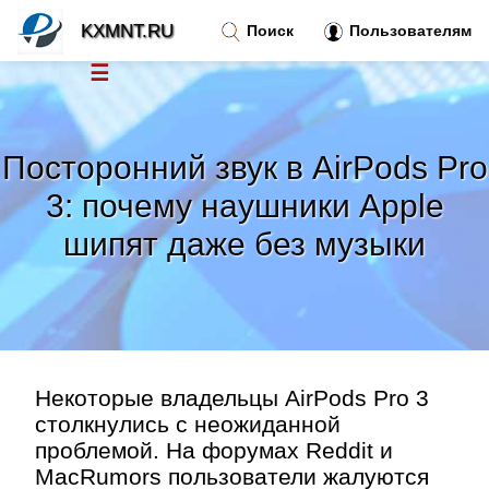
KXMNT.RU
Поиск
Пользователям
☰
Новости
»
Посторонний звук в AirPods Pro
Тренды новостей
»
3: почему наушники Apple
шипят даже без музыки
Рубрики
»
Правила
»
Контакт
»
Некоторые владельцы AirPods Pro 3
столкнулись с неожиданной
проблемой. На форумах Reddit и
MacRumors пользователи жалуются