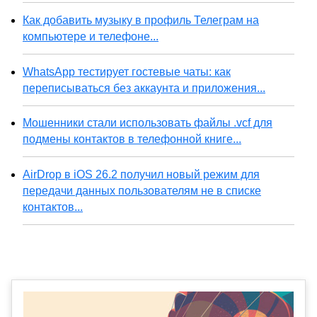
Как добавить музыку в профиль Телеграм на
компьютере и телефоне...
WhatsApp тестирует гостевые чаты: как
переписываться без аккаунта и приложения...
Мошенники стали использовать файлы .vcf для
подмены контактов в телефонной книге...
AirDrop в iOS 26.2 получил новый режим для
передачи данных пользователям не в списке
контактов...