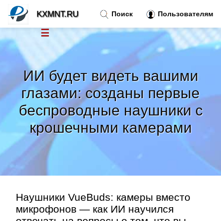
KXMNT.RU
Поиск
Пользователям
☰
Новости
»
ИИ будет видеть вашими
Тренды новостей
»
глазами: созданы первые
беспроводные наушники с
Рубрики
»
крошечными камерами
Правила
»
Контакт
»
Наушники VueBuds: камеры вместо
микрофонов — как ИИ научился
отвечать на вопросы о том, что вы