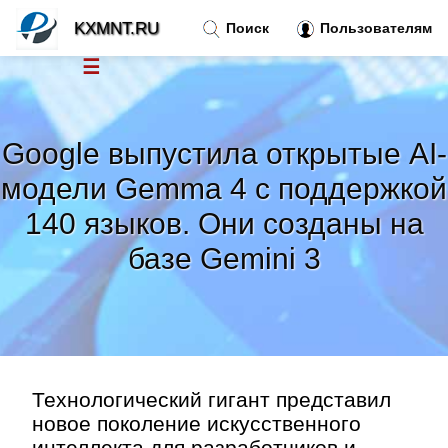
KXMNT.RU
Поиск
Пользователям
☰
Новости
»
Google выпустила открытые AI-
Тренды новостей
»
модели Gemma 4 с поддержкой
140 языков. Они созданы на
Рубрики
»
базе Gemini 3
Правила
»
Контакт
»
Технологический гигант представил
новое поколение искусственного
интеллекта для разработчиков и