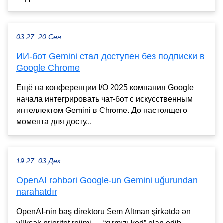
03:27, 20 Сен
ИИ-бот Gemini стал доступен без подписки в
Google Chrome
Ещё на конференции I/O 2025 компания Google
начала интегрировать чат-бот с искусственным
интеллектом Gemini в Chrome. До настоящего
момента для досту...
19:27, 03 Дек
OpenAI rəhbəri Google-un Gemini uğurundan
narahatdır
OpenAI-nin baş direktoru Sem Altman şirkətdə ən
yüksək prioritet rejimi — “qırmızı kod” elan edib.