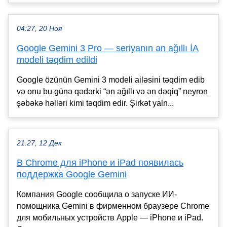
04:27, 20 Ноя
Google Gemini 3 Pro — seriyanın ən ağıllı İA
modeli təqdim edildi
Google özünün Gemini 3 modeli ailəsini təqdim edib
və onu bu günə qədərki “ən ağıllı və ən dəqiq” neyron
şəbəkə həlləri kimi təqdim edir. Şirkət yaln...
21:27, 12 Дек
В Chrome для iPhone и iPad появилась
поддержка Google Gemini
Компания Google сообщила о запуске ИИ-
помощника Gemini в фирменном браузере Chrome
для мобильных устройств Apple — iPhone и iPad.