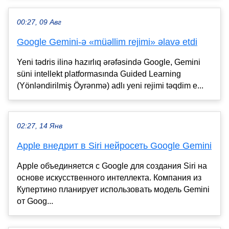
00:27, 09 Авг
Google Gemini-ə «müəllim rejimi» əlavə etdi
Yeni tədris ilinə hazırlıq ərəfəsində Google, Gemini
süni intellekt platformasında Guided Learning
(Yönləndirilmiş Öyrənmə) adlı yeni rejimi təqdim e...
02:27, 14 Янв
Apple внедрит в Siri нейросеть Google Gemini
Apple объединяется с Google для создания Siri на
основе искусственного интеллекта. Компания из
Купертино планирует использовать модель Gemini
от Goog...