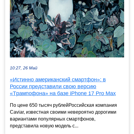
10:27, 26 Май
«Истинно американский смартфон»: в
России представили свою версию
«Tрампофона» на базе iPhone 17 Pro Max
По цене 650 тысяч рублейРоссийская компания
Caviar, известная своими невероятно дорогими
вариантами популярных смартфонов,
представила новую модель с...