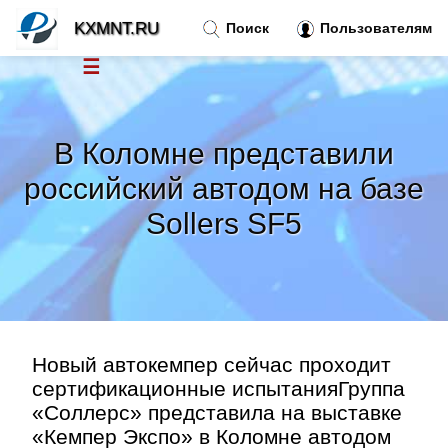
KXMNT.RU
Поиск
Пользователям
☰
Новости
»
В Коломне представили
Тренды новостей
»
российский автодом на базе
Sollers SF5
Рубрики
»
Правила
»
Контакт
»
Новый автокемпер сейчас проходит
сертификационные испытанияГруппа
«Соллерс» представила на выставке
«Кемпер Экспо» в Коломне автодом