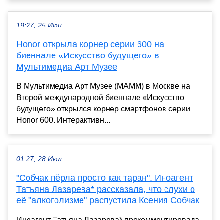
19:27, 25 Июн
Honor открыла корнер серии 600 на
биеннале «Искусство будущего» в
Мультимедиа Арт Музее
В Мультимедиа Арт Музее (МАММ) в Москве на
Второй международной биеннале «Искусство
будущего» открылся корнер смартфонов серии
Honor 600. Интерактивн...
01:27, 28 Июл
"Собчак пёрла просто как таран". Иноагент
Татьяна Лазарева* рассказала, что слухи о
её "алкоголизме" распустила Ксения Собчак
Иноагент Татьяна Лазарева* прокомментировала