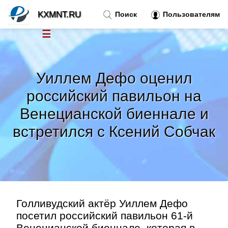
KXMNT.RU
Поиск
Пользователям
☰
Новости
»
Уиллем Дефо оценил
Тренды новостей
»
российский павильон на
Венецианской биеннале и
Рубрики
»
встретился с Ксений Собчак
Правила
»
Контакт
»
Голливудский актёр Уиллем Дефо
посетил российский павильон 61-й
Венецианской биеннале, которая в