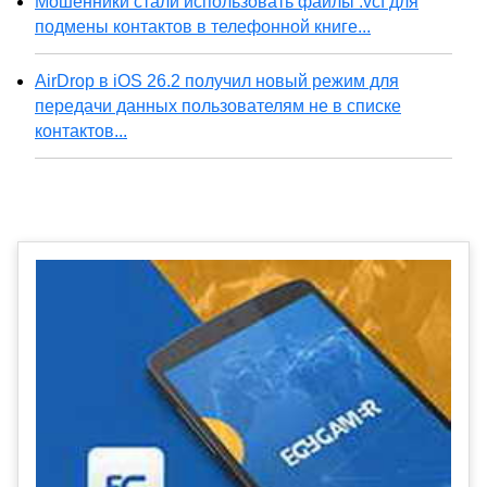
Мошенники стали использовать файлы .vcf для
подмены контактов в телефонной книге...
AirDrop в iOS 26.2 получил новый режим для
передачи данных пользователям не в списке
контактов...