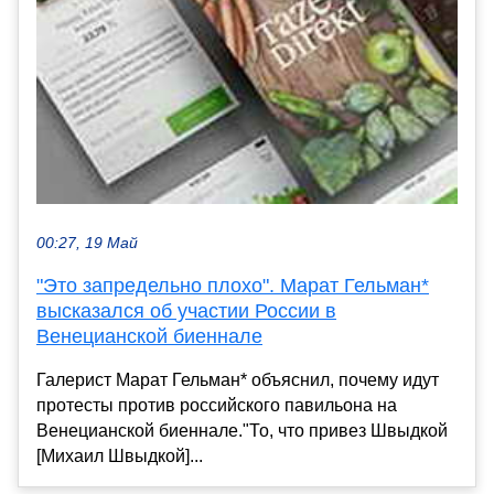
00:27, 19 Май
"Это запредельно плохо". Марат Гельман*
высказался об участии России в
Венецианской биеннале
Галерист Марат Гельман* объяснил, почему идут
протесты против российского павильона на
Венецианской биеннале."То, что привез Швыдкой
[Михаил Швыдкой]...