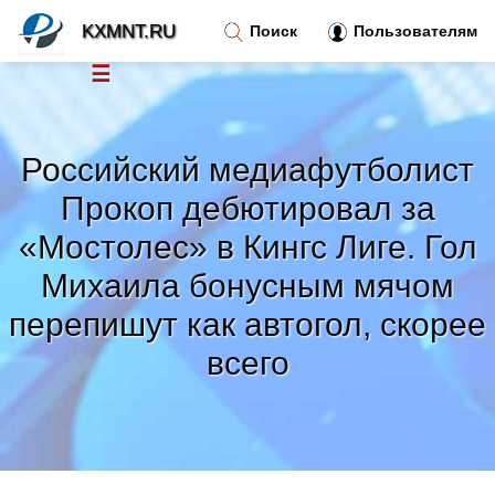
KXMNT.RU
Поиск
Пользователям
☰
Новости
»
Российский медиафутболист
Тренды новостей
»
Прокоп дебютировал за
«Мостолес» в Кингс Лиге. Гол
Рубрики
»
Михаила бонусным мячом
перепишут как автогол, скорее
Правила
»
всего
Контакт
»