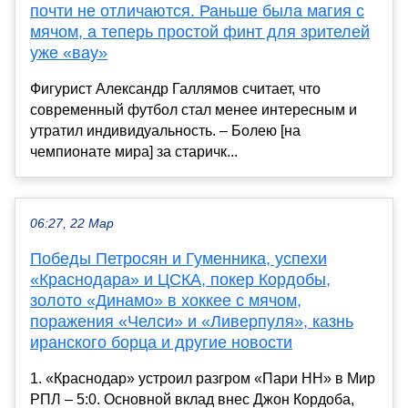
почти не отличаются. Раньше была магия с
мячом, а теперь простой финт для зрителей
уже «вау»
Фигурист Александр Галлямов считает, что
современный футбол стал менее интересным и
утратил индивидуальность. – Болею [на
чемпионате мира] за старичк...
06:27, 22 Мар
Победы Петросян и Гуменника, успехи
«Краснодара» и ЦСКА, покер Кордобы,
золото «Динамо» в хоккее с мячом,
поражения «Челси» и «Ливерпуля», казнь
иранского борца и другие новости
1. «Краснодар» устроил разгром «Пари НН» в Мир
РПЛ – 5:0. Основной вклад внес Джон Кордоба,