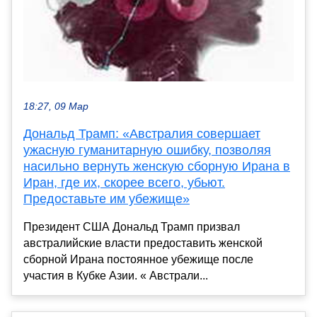
18:27, 09 Мар
Дональд Трамп: «Австралия совершает
ужасную гуманитарную ошибку, позволяя
насильно вернуть женскую сборную Ирана в
Иран, где их, скорее всего, убьют.
Предоставьте им убежище»
Президент США Дональд Трамп призвал
австралийские власти предоставить женской
сборной Ирана постоянное убежище после
участия в Кубке Азии. « Австрали...