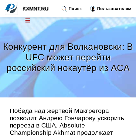
KXMNT.RU
Поиск
Пользователям
☰
Новости
»
Конкурент для Волкановски: В
Тренды новостей
»
UFC может перейти
российский нокаутёр из ACA
Рубрики
»
Правила
»
Контакт
»
Победа над жертвой Макгрегора
позволит Андрею Гончарову ускорить
переезд в США. Absolute
Championship Akhmat продолжает