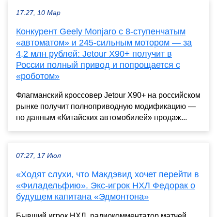
17:27, 10 Мар
Конкурент Geely Monjaro с 8-ступенчатым
«автоматом» и 245-сильным мотором — за
4,2 млн рублей: Jetour X90+ получит в
России полный привод и попрощается с
«роботом»
Флагманский кроссовер Jetour X90+ на российском
рынке получит полноприводную модификацию —
по данным «Китайских автомобилей» продаж...
07:27, 17 Июл
«Ходят слухи, что Макдэвид хочет перейти в
«Филадельфию». Экс-игрок НХЛ Федорак о
будущем капитана «Эдмонтона»
Бывший игрок НХЛ, радиокомментатор матчей