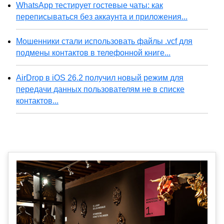
WhatsApp тестирует гостевые чаты: как
переписываться без аккаунта и приложения...
Мошенники стали использовать файлы .vcf для
подмены контактов в телефонной книге...
AirDrop в iOS 26.2 получил новый режим для
передачи данных пользователям не в списке
контактов...