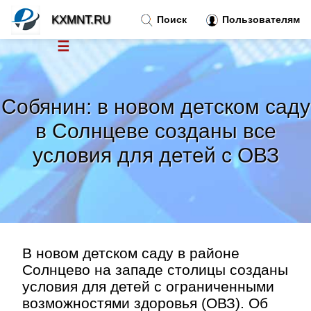
KXMNT.RU
Поиск
Пользователям
☰
Новости
»
Собянин: в новом детском саду
Тренды новостей
»
в Солнцеве созданы все
условия для детей с ОВЗ
Рубрики
»
Правила
»
Контакт
»
В новом детском саду в районе
Солнцево на западе столицы созданы
условия для детей с ограниченными
возможностями здоровья (ОВЗ). Об