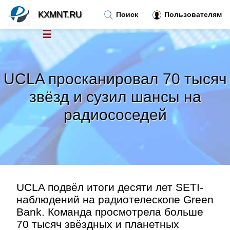
KXMNT.RU
Поиск
Пользователям
☰
Новости
»
UCLA просканировал 70 тысяч
Тренды новостей
»
звёзд и сузил шансы на
радиососедей
Рубрики
»
Правила
»
Контакт
»
UCLA подвёл итоги десяти лет SETI-
наблюдений на радиотелескопе Green
Bank. Команда просмотрела больше
70 тысяч звёздных и планетных