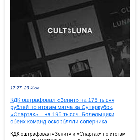
17:27, 23 Июл
КДК оштрафовал «Зенит» на 175 тысяч
рублей по итогам матча за Суперкубок,
«Спартак» – на 195 тысяч. Болельщики
обеих команд оскорбляли соперника
КДК оштрафовал «Зенит» и «Спартак» по итогам