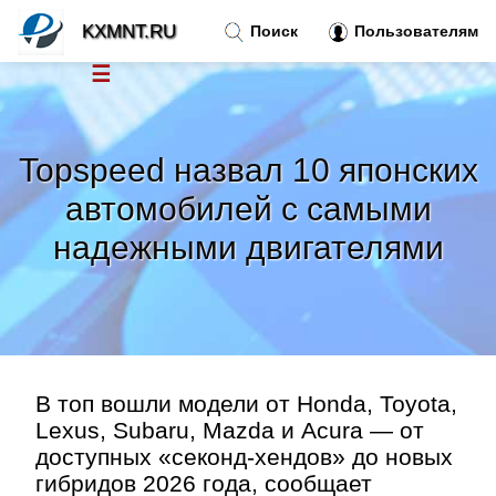
KXMNT.RU
Поиск
Пользователям
☰
Новости
»
Topspeed назвал 10 японских
Тренды новостей
»
автомобилей с самыми
надежными двигателями
Рубрики
»
Правила
»
Контакт
»
В топ вошли модели от Honda, Toyota,
Lexus, Subaru, Mazda и Acura — от
доступных «секонд-хендов» до новых
гибридов 2026 года, сообщает